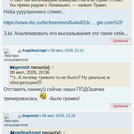
бы прямо рядом с Лениным», — заявил Трамп.
Неба уууутреннего стяяяг...
https://www.rbc.ru/rbcfreenews/6a4e82dc ... gle.com%2F
З.Ы. Анализировать его высказывания это такое себе...
Цитата
AngelinaAngel
»
08 июл, 2026, 21:01
begemott
писал(а):
↑
08 июл, 2026, 20:36
**z. А почему тревоги то не было? Ну реально ж
обосратушки🥺
Отставить панику)) сейчас наша ППДОшечка
тренировалась
-было громко!
Цитата
begemott
»
08 июл, 2026, 21:28
AngelinaAngel
писал(а):
↑