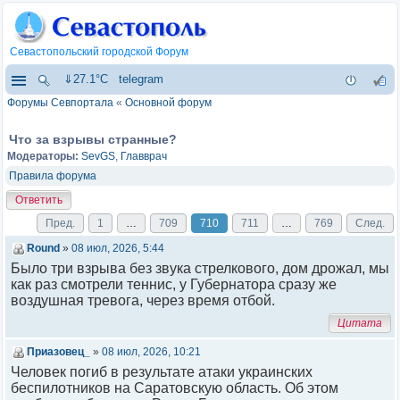
Севастопольский городской Форум
⇓27.1°C
telegram
Форумы Севпортала
«
Основной форум
Что за взрывы странные?
Модераторы:
SevGS
,
Главврач
Правила форума
Ответить
Пред.
1
…
709
710
711
…
769
След.
Round
»
08 июл, 2026, 5:44
Было три взрыва без звука стрелкового, дом дрожал, мы
как раз смотрели теннис, у Губернатора сразу же
воздушная тревога, через время отбой.
Цитата
Приазовец_
»
08 июл, 2026, 10:21
Человек погиб в результате атаки украинских
беспилотников на Саратовскую область. Об этом