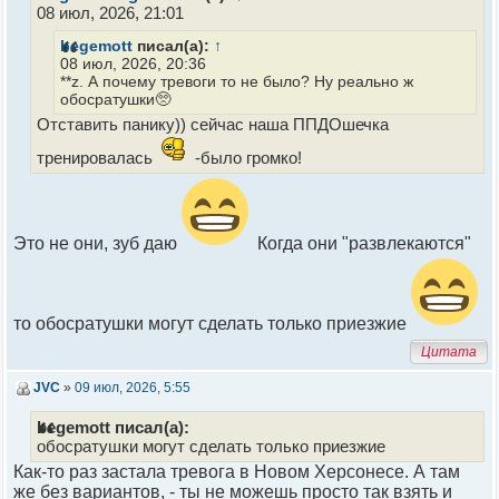
08 июл, 2026, 21:01
begemott
писал(а):
↑
08 июл, 2026, 20:36
**z. А почему тревоги то не было? Ну реально ж
обосратушки🥺
Отставить панику)) сейчас наша ППДОшечка
тренировалась
-было громко!
Это не они, зуб даю
Когда они "развлекаются"
то обосратушки могут сделать только приезжие
Цитата
JVC
»
09 июл, 2026, 5:55
begemott писал(а):
обосратушки могут сделать только приезжие
Как-то раз застала тревога в Новом Херсонесе. А там
же без вариантов, - ты не можешь просто так взять и