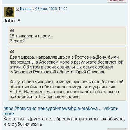
Kyzma
»
08 июл, 2026, 14:22
John_S
19 танкеров и паром...
Верим?
Два танкера, направлявшихся в Ростов-на-Дону, были
повреждены в Азовском море в результате беспилотной
атаки. Об этом в своих социальных сетях сообщил
губернатор Ростовской области Юрий Слюсарь.
Как уточнил чиновник, в минувшую ночь над Ростовской
областью было сбито около семидесяти украинских
БПЛА. На момент массированного налёта оба танкера
находились в Таганрогском заливе.
.
https://покусано цензурой/news/bpla-atakova ... vskom-
more
Как то так . Другого нет , брешут поди хохлы как обычно,
что с убогих взять