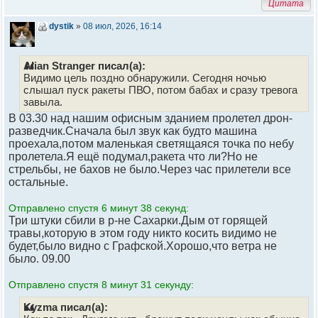
Цитата
dystik
»
08 июл, 2026, 16:14
Alian Stranger писал(а):
Видимо цель поздно обнаружили. Сегодня ночью
слышал пуск ракеты ПВО, потом бабах и сразу тревога
завыла.
В 03.30 над нашим офисным зданием пролетел дрон-
разведчик.Сначала был звук как будто машина
проехала,потом маленькая светящаяся точка по небу
пролетела.Я ещё подумал,ракета что ли?Но не
стрельбы, не бахов не было.Через час прилетели все
остальные.
Отправлено спустя 6 минут 38 секунд:
Три штуки сбили в р-не Сахарки.Дым от горящей
травы,которую в этом году никто косить видимо не
будет,было видно с Графской.Хорошо,что ветра не
было. 09.00
Отправлено спустя 8 минут 31 секунду:
Kyzma писал(а):