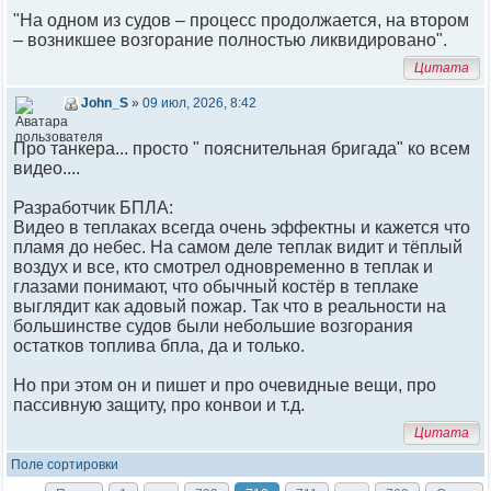
"На одном из судов – процесс продолжается, на втором
– возникшее возгорание полностью ликвидировано".
Цитата
John_S
»
09 июл, 2026, 8:42
Про танкера... просто " пояснительная бригада" ко всем
видео....
Разработчик БПЛА:
Видео в теплаках всегда очень эффектны и кажется что
пламя до небес. На самом деле теплак видит и тёплый
воздух и все, кто смотрел одновременно в теплак и
глазами понимают, что обычный костёр в теплаке
выглядит как адовый пожар. Так что в реальности на
большинстве судов были небольшие возгорания
остатков топлива бпла, да и только.
Но при этом он и пишет и про очевидные вещи, про
пассивную защиту, про конвои и т.д.
Цитата
Поле сортировки