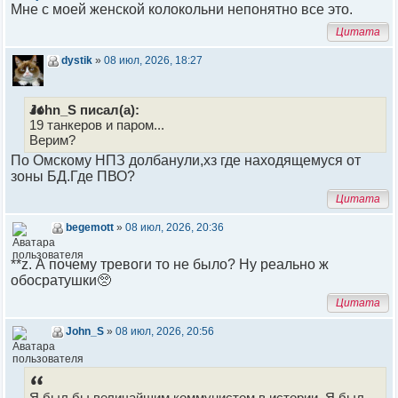
Мне с моей женской колокольни непонятно все это.
Цитата
dystik
»
08 июл, 2026, 18:27
John_S писал(а):
19 танкеров и паром...
Верим?
По Омскому НПЗ долбанули,хз где находящемуся от
зоны БД.Где ПВО?
Цитата
begemott
»
08 июл, 2026, 20:36
**z. А почему тревоги то не было? Ну реально ж
обосратушки🥺
Цитата
John_S
»
08 июл, 2026, 20:56
Я был бы величайшим коммунистом в истории. Я был