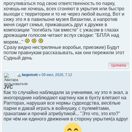
прогуливаться под свою ответственность по парку,
хочешь-не хочешь, всех сгоняют в укрытия или быстро
выходи с территории и то не через любой выход. Вот и
сижу это я в павильоне музея Византии, а напротив
меня сидит семья, прижавшись друг к дружке в
композиции "погибать так вместе" с ужасом в глазах
дрожащим голосом читают вслух сводки: "БПЛА над
морем..."
Сразу видно нестреляные воробьи, приезжие) Будут
потом правнукам рассказывать, как они пережили этот
Судный день
Цитата
begemott
»
09 июл, 2026, 7:12
JVC
Как то случайно наблюдали за учениями, ну это я знал, а
иногородние наблюдают картину как в бухту влетают на
Рапторах, нарушая все нормы судоходства, весёлые
парни и давай играть в войнушку, с пулемётами,
гранатами и прочей атрибутикой... "Это что, это кто?"
при чём ни единого движения в сторону укрытия(а вдруг