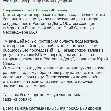
сообщил губернатор Роман Бусаргин.
Отправлено спустя 12 минут 48 секунд:
В акватории Таганрогского залива в ходе ночной атаки
беспилотников получили повреждения два танкера,
следовавшие в Ростов-на-Дону. Об этом сообщил
губернатор Ростовской области Юрий Слюсарь в
мессенджере MAX.
"Минувшей ночью Ростовская область подверглась
массированной воздушной атаке. К сожалению, не
обошлось без последствий… В Таганрогском заливе в
результате атаки БПЛА повреждены два танкера,
которые следовали в Ростов-на-Дону", — написал Юрий
Слюсарь.
Отмечается, что двое членов экипажа получили легкие
ранения – одному обработали рану на месте, второго
доставили в больницу. После оказания помощи оба
отказались от госпитализации. С одного из судов
эвакуировали команду.
Танкеры были порожними, утечки топлива не
зафиксировано.
Всего за ночь система ПВО сбила порядка 70 дронов.