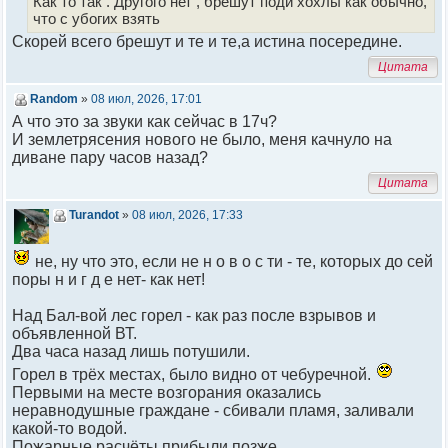
Как то так . Другого нет , брешут поди хохлы как обычно,
что с убогих взять
Скорей всего брешут и те и те,а истина посередине.
Цитата
Random
»
08 июл, 2026, 17:01
А что это за звуки как сейчас в 17ч?
И землетрясения нового не было, меня качнуло на
диване пару часов назад?
Цитата
Turandot
»
08 июл, 2026, 17:33
не, ну что это, если не н о в о с ти - те, которых до сей
поры н и г д е нет- как нет!
Над Бал-вой лес горел - как раз после взрывов и
объявленной ВТ.
Два часа назад лишь потушили.
Горел в трёх местах, было видно от чебуречной.
Первыми на месте возгорания оказались
неравнодушные граждане - сбивали пламя, заливали
какой-то водой.
Пожарные расчёты прибыли позже.