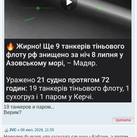
19 танкеров и паром...
Верим?
Цитата
JVC
»
08 июл, 2026, 11:55
Нередко бывает, что сначала слышны бабахи, а потом