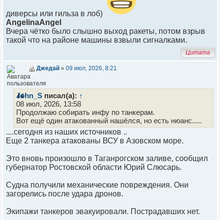
диверсы или гильза в лоб)
AngelinaAngel
Вчера чётко было слышно выход ракеты, потом взрыв
такой что на районе машины взвыли сигналками.
Цитата
Джедай
»
09 июл, 2026, 8:21
John_S
писал(а):
↑
08 июл, 2026, 13:58
Продолжаю собирать инфу по танкерам.
Вот ещё один атакованный нашёлся, но есть нюанс.....
....сегодня из наших источников ..
Еще 2 танкера атакованы ВСУ в Азовском море.
Это вновь произошло в Таганрогском заливе, сообщил
губернатор Ростовской области Юрий Слюсарь.
Судна получили механические повреждения. Они
загорелись после удара дронов.
Экипажи танкеров эвакуировали. Пострадавших нет.