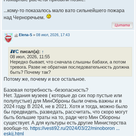
...кому-то показалось мало вато сильнейшего пожара
над Черноречьем.
Цитата
Elena-S
»
08 июл, 2026, 17:43
JVC
писал(а):
↑
08 июл, 2026, 11:55
Нередко бывает, что сначала слышны бабахи, а потом
тревога. Разве не обратная последовательность должна
быть? Почему так?
Потому же, почему и все остальное.
Базовая потребность -безопасность?
Нет. Здания музеев ( которые до сих пор пустые или
полупустые) для МинОброны были очень важны и в
2024 году. В 2024, не в 2021. Хотя и тогда, можно было
бы предвидеть, разведать, рассчитать, что скоро могут
быть большие траты на то, ради чего Мин Обороны
существует. А для культуры есть другие Министерства
вообще-то.
https://vesti92.ru/2024/03/22/minoboron ...
eskij.html