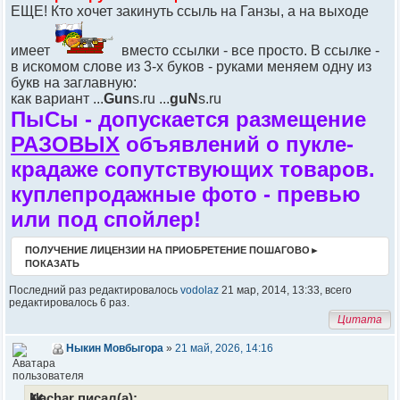
ЕЩЕ! Кто хочет закинуть ссыль на Ганзы, а на выходе
имеет
вместо ссылки - все просто. В ссылке -
в искомом слове из 3-х буков - руками меняем одну из
букв на заглавную:
как вариант ...
Gun
s.ru ...
guN
s.ru
ПыСы - допускается размещение
РАЗОВЫХ
объявлений о пукле-
крадаже сопутствующих товаров.
куплепродажные фото - превью
или под спойлер!
ПОЛУЧЕНИЕ ЛИЦЕНЗИИ НА ПРИОБРЕТЕНИЕ ПОШАГОВО►
ПОКАЗАТЬ
Последний раз редактировалось
vodolaz
21 мар, 2014, 13:33, всего
редактировалось 6 раз.
Цитата
Ныкин Мовбыгора
»
21 май, 2026, 14:16
Nachar писал(а):