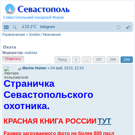
Севастопольский городской Форум
⇓23.1°C
telegram
Развлечения
«
Хобби / Увлечения
Охота
Модератор:
vodolaz
Ответить
Пред.
1
…
297
298
299
Marine Hunter
»
04 май, 2010, 22:43
Страничка
Севастопольского
охотника.
КРАСНАЯ КНИГА РОССИИ
ТУТ
Размер загружаемого фото не более 800 пксл