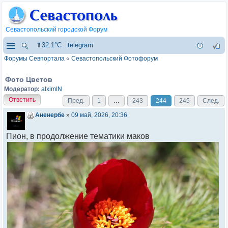
Севастопольский городской Форум
⇑32.1°C
telegram
Форумы Севпортала
«
Севастопольский Фотофорум
Фото Цветов
Модератор:
alximIN
Ответить
Пред.
1
…
243
244
245
След.
Аненербе
»
09 май, 2026, 20:36
Пион, в продолжение тематики маков