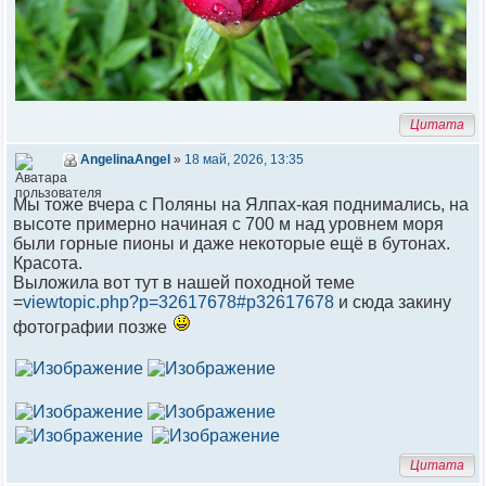
Цитата
AngelinaAngel
»
18 май, 2026, 13:35
Мы тоже вчера с Поляны на Ялпах-кая поднимались, на
высоте примерно начиная с 700 м над уровнем моря
были горные пионы и даже некоторые ещё в бутонах.
Красота.
Выложила вот тут в нашей походной теме
=
viewtopic.php?p=32617678#p32617678
и сюда закину
фотографии позже
Цитата