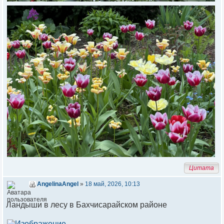
Цитата
AngelinaAngel
»
18 май, 2026, 10:13
Ландыши в лесу в Бахчисарайском районе