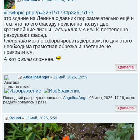
viewtopic.php?p=32615173#p32615173
это здание на Ленина с давних пор замечательно ещё и
тем, что по его фасаду неуклонно ползут две
красивейшие лианы -
глициния и вичи.
И постепенно
разрушают фасад.
Глицинию
можно сформировать деревом, но для этого
необходима грамотная обрезка и цветение не
прекратится.
А вот с
вичи
сложнее.
Цитата
AngelinaAngel
»
12 май, 2026, 19:59
Последний раз редактировалось
AngelinaAngel
05 июн, 2026, 17:16, всего
редактировалось 3 раза.
Цитата
Round
»
13 май, 2026, 5:59