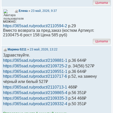
Цитата
Елека
»
23 май, 2026, 9:37
можно:
https://365sad.ru/product/2110594-2
р.29
Вместо возврата за пред.заказ (костюм Артикул:
2100475-6 рост 158 Цена 585 руб)
Цитата
Марина 0211
»
23 май, 2026, 13:22
Здравствуйте.
https://365sad.ru/product/2109881-1
р.36 644₽
https://365sad.ru/product/2109725-2
р. 34(56) 527₽
https://365sad.ru/product/2109551-1
р.36 644₽
https://365sad.ru/product/2110717-6
р.52, на замену
чёрный или белый 527₽
https://365sad.ru/product/2110713-1
468₽
https://365sad.ru/product/2109865-4
р.56 351₽
https://365sad.ru/product/2109335-3
р.54 468₽
https://365sad.ru/product/2109332-4
р.50 351₽