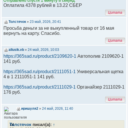
Отправлено спустя 1 минуту 8 секунд:
Оплатила 4378 рублей в 13.22 СБЕР
Цитата
Толстячок
»
23 май, 2026, 20:41
Просьба деньги за не выкупленный товар от 16 мая
вернуть на карту. Спасибо.
Цитата
allusik.vb
»
24 май, 2026, 10:03
https://365sad.ru/product/2109620-1
Автополив 2109620-1
141 руб.
https://365sad.ru/product/2111051-1
Универсальная щетка
4 в 1 2111051-1 141 руб.
https://365sad.ru/product/2111029-1
Органайзер 2111029-1
176 руб.
Цитата
иришуля2
»
24 май, 2026, 11:40
Толстячок
писал(а):
↑