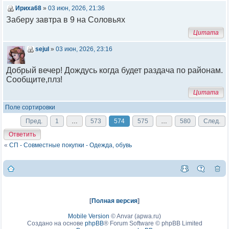
Ириха68
»
03 июн, 2026, 21:36
Заберу завтра в 9 на Соловьях
Цитата
sejul
»
03 июн, 2026, 23:16
Добрый вечер! Дождусь когда будет раздача по районам.
Сообщите,плз!
Цитата
Поле сортировки
Пред.
1
…
573
574
575
…
580
След.
Ответить
«
СП - Совместные покупки - Одежда, обувь
[
Полная версия
]
Mobile Version
©
Anvar (apwa.ru)
Создано на основе
phpBB
® Forum Software © phpBB Limited