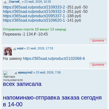
_СветиК_
»
22 май, 2026, 10:35
https://365sad.ru/product/2109333-2
-351 руб -50
https://365sad.ru/product/2109332-3
-351 руб -50
https://365sad.ru/product/2095337-1
-188 руб
https://365sad.ru/product/2109620-1
-141 руб
Отправлено спустя 10 минут 13 секунд:
Перевела -1 134 ₽ -10:45
Цитата
sejul
»
22 май, 2026, 17:53
На замену
https://365sad.ru/product/2102068-6
Цитата
иришуля2
»
23 май, 2026, 7:06
всех записала
напоминаю-отправка заказа сегодня
в 14-00