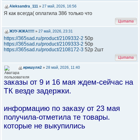
Aleksandra_111
»
27 май, 2026, 16:56
Я как всегда( оплатила 386 только что
Цитата
ЖУУ-ЖЖА!!!!!
»
27 май, 2026, 23:31
https://365sad.ru/product/2109332-2
50р
https://365sad.ru/product/2109333-2
50р
https://365sad.ru/product/2108172-3
52р 2шт
Цитата
иришуля2
»
28 май, 2026, 11:40
заказы от 9 и 16 мая ждем-сейчас на
ТК везде задержки.
информацию по заказу от 23 мая
получила-отметила те товары.
которые не выкупились