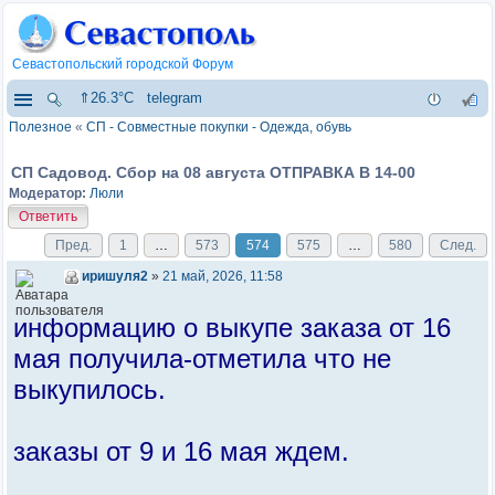
Севастопольский городской Форум
⇑26.3°C
telegram
Полезное
«
СП - Совместные покупки - Одежда, обувь
СП Садовод. Сбор на 08 августа ОТПРАВКА В 14-00
Модератор:
Люли
Ответить
Пред.
1
…
573
574
575
…
580
След.
иришуля2
»
21 май, 2026, 11:58
информацию о выкупе заказа от 16
мая получила-отметила что не
выкупилось.
заказы от 9 и 16 мая ждем.