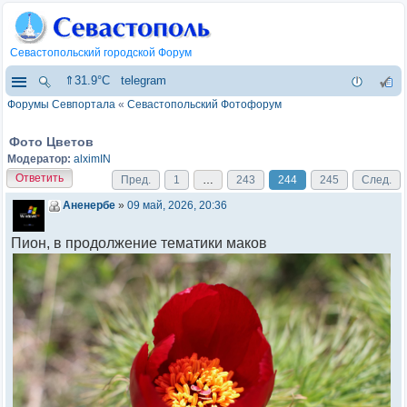
Севастопольский городской Форум
⇑31.9°C
telegram
Форумы Севпортала
«
Севастопольский Фотофорум
Фото Цветов
Модератор:
alximIN
Ответить
Пред.
1
…
243
244
245
След.
Аненербе
»
09 май, 2026, 20:36
Пион, в продолжение тематики маков