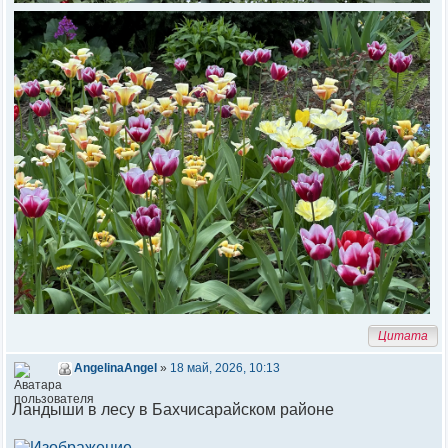
Цитата
AngelinaAngel
»
18 май, 2026, 10:13
Ландыши в лесу в Бахчисарайском районе