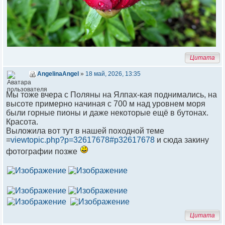
Цитата
AngelinaAngel
»
18 май, 2026, 13:35
Мы тоже вчера с Поляны на Ялпах-кая поднимались, на
высоте примерно начиная с 700 м над уровнем моря
были горные пионы и даже некоторые ещё в бутонах.
Красота.
Выложила вот тут в нашей походной теме
=
viewtopic.php?p=32617678#p32617678
и сюда закину
фотографии позже
Цитата