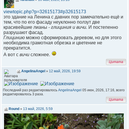
viewtopic.php?p=32615173#p32615173
это здание на Ленина с давних пор замечательно ещё и
тем, что по его фасаду неуклонно ползут две
красивейшие лианы -
глициния и вичи.
И постепенно
разрушают фасад.
Глицинию
можно сформировать деревом, но для этого
необходима грамотная обрезка и цветение не
прекратится.
А вот с
вичи
сложнее.
Цитата
AngelinaAngel
»
12 май, 2026, 19:59
Последний раз редактировалось
AngelinaAngel
05 июн, 2026, 17:16, всего
редактировалось 3 раза.
Цитата
Round
»
13 май, 2026, 5:59