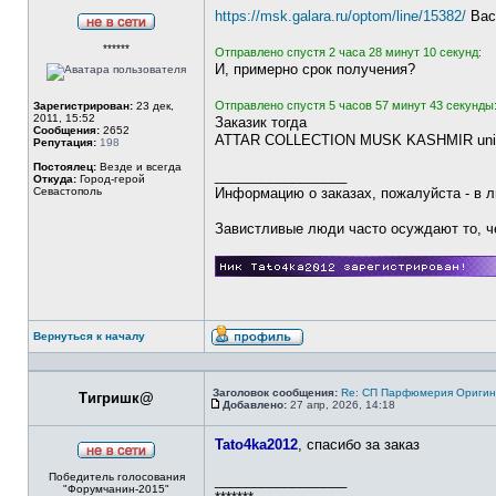
https://msk.galara.ru/optom/line/15382/
Вас
Не
******
в
Отправлено спустя 2 часа 28 минут 10 секунд:
сети
И, примерно срок получения?
Отправлено спустя 5 часов 57 минут 43 секунды
Зарегистрирован:
23 дек,
2011, 15:52
Заказик тогда
Сообщения:
2652
ATTAR COLLECTION MUSK KASHMIR unise
Репутация:
198
Постоялец:
Везде и всегда
_________________
Откуда:
Город-герой
Севастополь
Информацию о заказах, пожалуйста - в ли
Завистливые люди часто осуждают то, чег
Вернуться к началу
Профиль
Заголовок сообщения:
Re: СП Парфюмерия Оригинал
Тигришк@
Добавлено:
27 апр, 2026, 14:18
Сообщение
Tato4ka2012
, спасибо за заказ
Не
Победитель голосования
в
_________________
"Форумчанин-2015"
сети