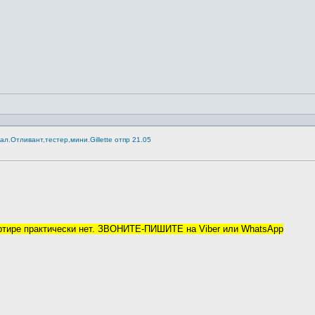
.Отливант,тестер,мини.Gillette отпр 21.05
артире практически нет. ЗВОНИТЕ-ПИШИТЕ на Viber или WhatsApp