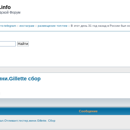
.info
дской Форум
то-telegram
::
инстаграм
::
размещение топ-тем
:: В этот день 31 год назад в России был 
и.Gillette сбор
]
Сообщение
.Отливант,тестер,мини.Gillette. Сбор