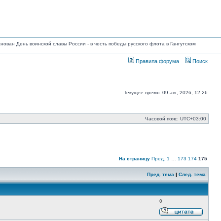
основан День воинской славы России - в честь победы русского флота в Гангутском
Правила форума
Поиск
Текущее время: 09 авг, 2026, 12:26
Часовой пояс:
UTC+03:00
На страницу
Пред.
1
…
173
174
175
Пред. тема
|
След. тема
0
Ответи