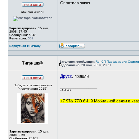
Оплатила заказ
Не
оби ван кеноби
в
сети
Зарегистрирован:
15 янв,
2008, 17:45
Сообщения:
5848
Репутация:
507
Вернуться к началу
Профиль
Заголовок сообщения:
Re: СП Парфюмерия Оригинал
Тигришк@
Добавлено:
20 май, 2026, 23:51
Сообщение
Друсс
, пришли
Не
Победитель голосования
в
_________________
"Форумчанин-2015"
сети
*******
+7 97& 77O 6Ч I9 Мобильной связи в кв
Зарегистрирован:
15 дек,
2008, 2:55
Сообщения:
26101