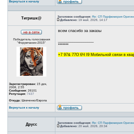
Вернуться к началу
Профиль
Заголовок сообщения:
Re: СП Парфюмерия Оригинал
Тигришк@
Добавлено:
19 май, 2026, 14:17
Сообщение
всем спасибо за заказы
Не
Победитель голосования
в
_________________
"Форумчанин-2015"
сети
*******
+7 97& 77O 6Ч I9 Мобильной связи в кв
Зарегистрирован:
15 дек,
2008, 2:55
Сообщения:
26101
Репутация:
7437
Откуда:
Шевченко/Европа
Вернуться к началу
Профиль
Заголовок сообщения:
Re: СП Парфюмерия Оригинал
Друсс
Добавлено:
20 май, 2026, 20:34
Сообщение