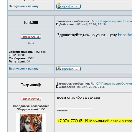
Вернуться к началу
Профиль
Заголовок сообщения:
Re: СП Парфюмерия Оригинал
lelik388
Добавлено:
02 май, 2026, 13:19
Сообщение
Здравствуйте,можно узнать цену
https://
Не
*****
в
сети
Зарегистрирован:
03 дек,
2012, 10:09
Сообщения:
1503
Репутация:
66
Вернуться к началу
Профиль
Заголовок сообщения:
Re: СП Парфюмерия Оригинал
Тигришк@
Добавлено:
04 май, 2026, 21:37
Сообщение
всем спасибо за заказы
Не
Победитель голосования
в
_________________
"Форумчанин-2015"
сети
*******
+7 97& 77O 6Ч I9 Мобильной связи в кв