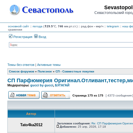
Sevastopol
Севастопольский горо
основной сайт
::
погода
(
⇑29.5
°C,
746
мм.рт.ст.) :: рад.фон
-
мкр/ч
::
telegram
::
наш фо
сражении
Регистрация
Вход
Темы без ответов
|
Активные темы
Список форумов
»
Полезное
»
СП - Совместные покупки
СП Парфюмерия Оригинал.Отливант,тестер,мин
Модераторы:
gucci by gucci
,
БУГАГАЙ
Страница
175
из
175
[ 4373 сообщения 
Начать новую тему
Ответить на тему
Автор
Заголовок сообщения:
Re: СП Парфюмерия Оригинал
Tato4ka2012
Добавлено:
25 апр, 2026, 17:18
Сообщение