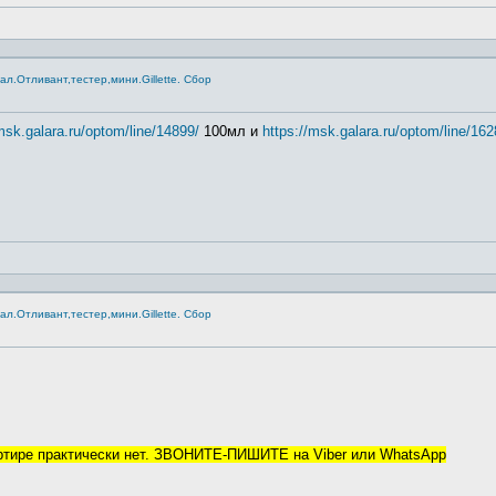
.Отливант,тестер,мини.Gillette. Сбор
msk.galara.ru/optom/line/14899/
100мл и
https://msk.galara.ru/optom/line/162
.Отливант,тестер,мини.Gillette. Сбор
артире практически нет. ЗВОНИТЕ-ПИШИТЕ на Viber или WhatsApp