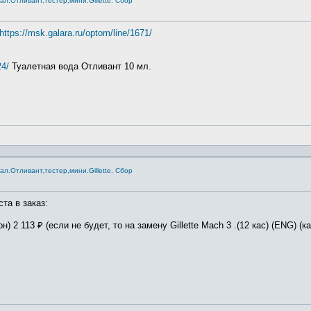
.Отливант,тестер,мини.Gillette. Сбор
https://msk.galara.ru/optom/line/1671/
24/
Туалетная вода Отливант 10 мл.
.Отливант,тестер,мини.Gillette. Сбор
та в заказ:
он) 2 113 ₽ (если не будет, то на замену Gillette Mach 3 .(12 кас) (ENG) (к