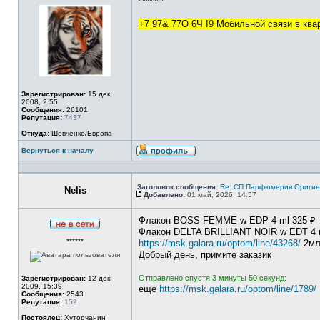
*******
+7 97& 77O 6Ч I9 Мобильной связи в кв
Зарегистрирован:
15 дек,
2008, 2:55
Сообщения:
26101
Репутация:
7437
Откуда:
Шевченко/Европа
Вернуться к началу
Профиль
Заголовок сообщения:
Re: СП Парфюмерия Оригинал
Nelis
Добавлено:
01 май, 2026, 14:57
Сообщение
Флакон BOSS FEMME w EDP 4 ml 325 ₽
Флакон DELTA BRILLIANT NOIR w EDT 4 
Не
******
в
https://msk.galara.ru/optom/line/43268/
2м
сети
Добрый день, примите заказик
Отправлено спустя 3 минуты 50 секунд:
Зарегистрирован:
12 дек,
2009, 15:39
еще
https://msk.galara.ru/optom/line/1789/
Сообщения:
2543
Репутация:
152
Постоялец:
Хуторчанин