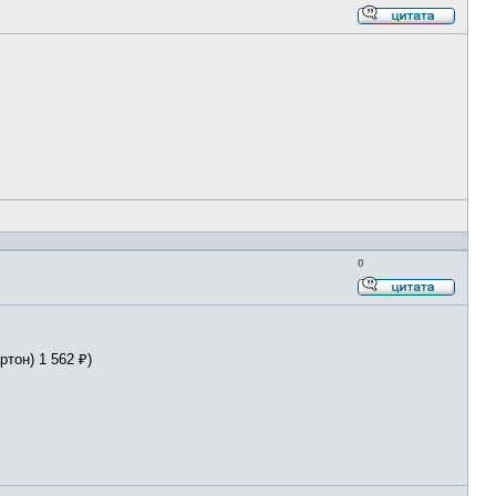
Ответи
с
цитато
0
Ответи
с
цитато
артон) 1 562 ₽)