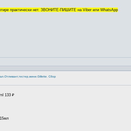
артире практически нет. ЗВОНИТЕ-ПИШИТЕ на Viber или WhatsApp
.Отливант,тестер,мини.Gillette. Сбор
ml 133 ₽
л
15мл