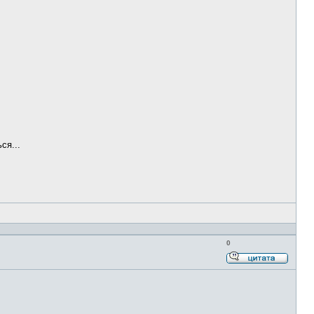
с
цитато
ся...
0
Ответи
с
цитато