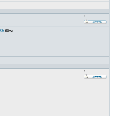
0
Ответи
с
83/
90мл
цитато
0
Ответи
с
цитато