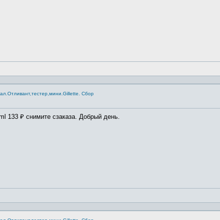
.Отливант,тестер,мини.Gillette. Сбор
l 133 ₽ снимите сзаказа. Добрый день.