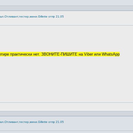
.Отливант,тестер,мини.Gillette отпр 21.05
артире практически нет. ЗВОНИТЕ-ПИШИТЕ на Viber или WhatsApp
.Отливант,тестер,мини.Gillette отпр 21.05