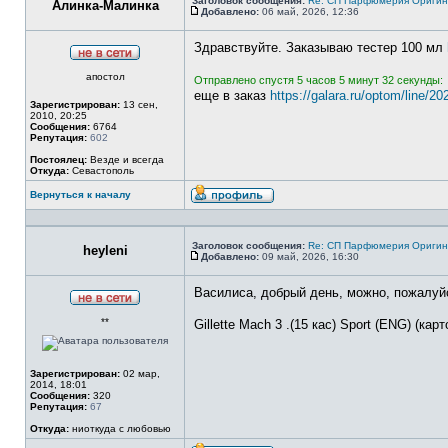
Заголовок сообщения:
Re: СП Парфюмерия Оригинал
Алинка-Малинка
Добавлено:
06 май, 2026, 12:36
Сообщение
Здравствуйте. Заказываю тестер 100 мл
Не
апостол
в
Отправлено спустя 5 часов 5 минут 32 секунды:
сети
еще в заказ
https://galara.ru/optom/line/20
Зарегистрирован:
13 сен,
2010, 20:25
Сообщения:
6764
Репутация:
602
Постоялец:
Везде и всегда
Откуда:
Севастополь
Вернуться к началу
Профиль
Заголовок сообщения:
Re: СП Парфюмерия Оригинал
heyleni
Добавлено:
09 май, 2026, 16:30
Сообщение
Василиса, добрый день, можно, пожалуйс
Не
**
в
Gillette Mach 3 .(15 кас) Sport (ENG) (карт
сети
Зарегистрирован:
02 мар,
2014, 18:01
Сообщения:
320
Репутация:
67
Откуда:
ниоткуда с любовью