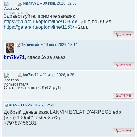
bm7kv71
»
09 июн, 2026, 12:38
Здравствуйте, примите заказик
https://galara.ru/optom/line/10865/
- 2шт. по 30 мл
https://galara.ru/optom/line/1163/
- 2мл.
Цитата
Тигришк@
»
10 июн, 2026, 13:14
bm7kv71
, спасибо за заказ
Цитата
bm7kv71
»
11 июн, 2026, 0:28
Оплатила заказ 3542 руб.
Цитата
also
»
11 июн, 2026, 12:52
Добрый день,в зака LANVIN ECLAT D'ARPEGE edp
(жен) 100ml *Tester 2573р
+79787456181
Цитата