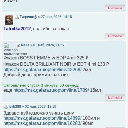
9 924 ₽
Цитата
Тигришк@
»
27 апр, 2026, 14:18
Tato4ka2012
, спасибо за заказ
Цитата
Nelis
»
01 май, 2026, 14:57
Флакон BOSS FEMME w EDP 4 ml 325 ₽
Флакон DELTA BRILLIANT NOIR w EDT 4 ml 133 ₽
https://msk.galara.ru/optom/line/43268/
2мл
Добрый день, примите заказик
Отправлено спустя 3 минуты 50 секунд:
еще
https://msk.galara.ru/optom/line/1789/
15мл
Цитата
lelik388
»
02 май, 2026, 13:19
Здравствуйте,можно узнать цену
https://msk.galara.ru/optom/line/14899/
100мл и
https://msk.galara.ru/optom/line/16283/
90мл