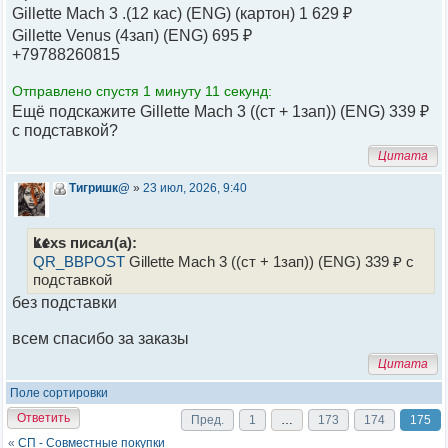
Gillette Mach 3 .(12 кас) (ENG) (картон) 1 629 ₽
Gillette Venus (4зап) (ENG) 695 ₽
+79788260815
Отправлено спустя 1 минуту 11 секунд:
Ещё подскажите Gillette Mach 3 ((ст + 1зап)) (ENG) 339 ₽
с подставкой?
Цитата
Тигришк@
»
23 июл, 2026, 9:40
Lexs писал(а):
QR_BBPOST
Gillette Mach 3 ((ст + 1зап)) (ENG) 339 ₽ с
подставкой
без подставки
всем спасибо за заказы
Цитата
Поле сортировки
Ответить
Пред.
1
…
173
174
175
«
СП - Совместные покупки