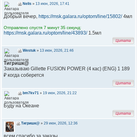
Nelis
»
13 июн, 2026, 17:41
Добрый вечер,
https://msk.galara.ru/optom/line/15802/
4мл
Отправлено спустя 7 минут 35 секунд:
https://msk.galara.ru/optom/line/43893/
1.5мл
Цитата
Westuk
»
13 июн, 2026, 21:46
Тигришк@
Заказываю Gillette FUSION POWER (4 кас) (ENG) 1 189
₽ когда соберется
Цитата
bm7kv71
»
19 июн, 2026, 21:22
Буду на Океане
Цитата
Тигришк@
»
29 июн, 2026, 12:36
всем спасибо за заказы