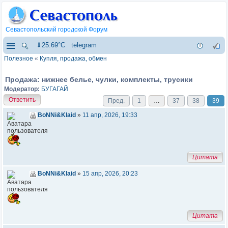
Севастопольский городской Форум
⇓25.69°C
telegram
Полезное
«
Купля, продажа, обмен
Продажа: нижнее белье, чулки, комплекты, трусики
Модератор:
БУГАГАЙ
Ответить
Пред.
1
…
37
38
39
BoNNi&Klaid
»
11 апр, 2026, 19:33
Цитата
BoNNi&Klaid
»
15 апр, 2026, 20:23
Цитата