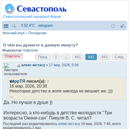
Севастопольский городской Форум
⇑32.4°C
telegram
Женский клуб
«
Посиделки
О чём вы думаете в данную минуту?
Модератор:
Katyonok
Ответить
Пред.
1
…
841
842
843
След.
алекс-юстасу
»
17 мар, 2026, 5:56
черрТЯ
писал(а):
↑
16 мар, 2026, 20:38
Некоторое детство в жопе никогда не мешает же..)))
...
Да. Но лучше в душе ))
Интересно, а кто-нибудь в детстве-молодости "Три
возраста Окини-сан" Пикуля В. С. читал?
Последний раз редактировалось
алекс-юстасу
19 мар, 2026, 7:46, всего
редактировалось 1 раз.