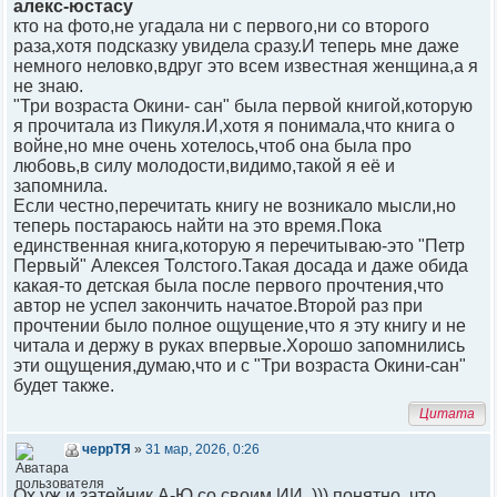
алекс-юстасу
кто на фото,не угадала ни с первого,ни со второго
раза,хотя подсказку увидела сразу.И теперь мне даже
немного неловко,вдруг это всем известная женщина,а я
не знаю.
"Три возраста Окини- сан" была первой книгой,которую
я прочитала из Пикуля.И,хотя я понимала,что книга о
войне,но мне очень хотелось,чтоб она была про
любовь,в силу молодости,видимо,такой я её и
запомнила.
Если честно,перечитать книгу не возникало мысли,но
теперь постараюсь найти на это время.Пока
единственная книга,которую я перечитываю-это "Петр
Первый" Алексея Толстого.Такая досада и даже обида
какая-то детская была после первого прочтения,что
автор не успел закончить начатое.Второй раз при
прочтении было полное ощущение,что я эту книгу и не
читала и держу в руках впервые.Хорошо запомнились
эти ощущения,думаю,что и с "Три возраста Окини-сан"
будет также.
Цитата
черрТЯ
»
31 мар, 2026, 0:26
Ох уж и затейник А-Ю со своим ИИ..))) понятно, что