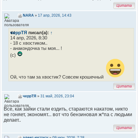
Цитата
NARA
»
17 апр, 2026, 14:43
черрТЯ
писал(а):
↑
14 апр, 2026, 8:30
- 18 с хвостиком..
- анакондочка ты моя... !
(с)
Ой, что там за хвостик? Совсем крошечный
Цитата
черрТЯ
»
31 май, 2026, 23:04
Все, как зайки стали ездить, стараются накатом, никто
не гоняет, экономят... вот что бензиновая ж*па с людьми
делает..
Цитата
алекс-юстасу
»
09 июн, 2026, 7:28