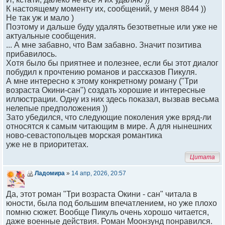
К настоящему моменту их, сообщений, у меня 8844 ))
Не так уж и мало )
Поэтому и дальше буду удалять безответные или уже не
актуальные сообщения.
... А мне забавно, что Вам забавно. Значит позитива
прибавилось.
Хотя было бы приятнее и полезнее, если бы этот диалог
побудил к прочтению романов и рассказов Пикуля.
А мне интересно к этому конкретному роману ("Три
возраста Окини-сан") создать хорошие и интересные
иллюстрации. Одну из них здесь показал, вызвав весьма
нелепые предположения ))
Зато убедился, что следующие поколения уже вряд-ли
относятся к самым читающим в мире. А для нынешних
ново-севастопольцев морская романтика
уже не в приоритетах.
Цитата
Ладомира
»
14 апр, 2026, 20:57
Да, этот роман "Три возраста Окини - сан" читала в
юности, была под большим впечатлением, но уже плохо
помню сюжет. Вообще Пикуль очень хорошо читается,
даже военные действия. Роман Моонзунд понравился.