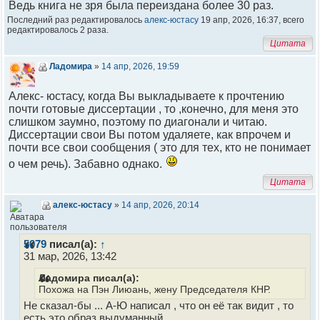
Ведь книга не зря была переиздана более 30 раз.
Последний раз редактировалось
алекс-юстасу
19 апр, 2026, 16:37, всего
редактировалось 2 раза.
Цитата
Ладомира
»
14 апр, 2026, 19:59
Алекс- юстасу, когда Вы выкладываете к прочтению
почти готовые диссертации , то ,конечно, для меня это
слишком заумно, поэтому по диагонали и читаю.
Диссертации свои Вы потом удаляете, как впрочем и
почти все свои сообщения ( это для тех, кто не понимает
о чем речь). Забавно однако.
Цитата
алекс-юстасу
»
14 апр, 2026, 20:14
5079
писал(а):
↑
31 мар, 2026, 13:42
Ладомира писал(а):
Похожа на Пэн Лиюань, жену Председателя КНР.
Не сказал-бы ... А-Ю написал , что он её так видит , то
есть это образ выдуманный .