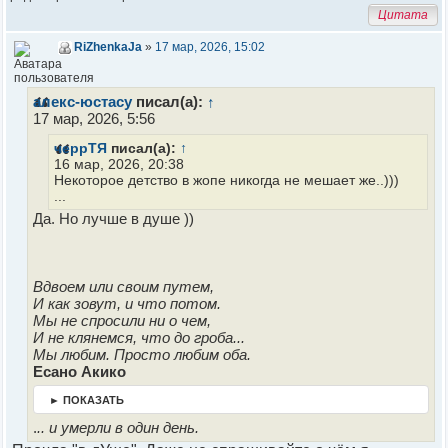
Цитата
RiZhenkaJa
»
17 мар, 2026, 15:02
алекс-юстасу
писал(а):
↑
17 мар, 2026, 5:56
черрТЯ
писал(а):
↑
16 мар, 2026, 20:38
Некоторое детство в жопе никогда не мешает же..)))
...
Да. Но лучше в душе ))
Вдвоем или своим путем,
И как зовут, и что потом.
Мы не спросили ни о чем,
И не клянемся, что до гроба...
Мы любим. Просто любим оба.
Есано Акико
► ПОКАЗАТЬ
.
.. и умерли в один день.