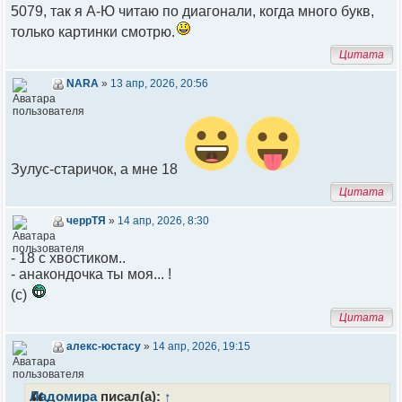
5079, так я А-Ю читаю по диагонали, когда много букв,
только картинки смотрю.
Цитата
NARA
»
13 апр, 2026, 20:56
Зулус-старичок, а мне 18
Цитата
черрТЯ
»
14 апр, 2026, 8:30
- 18 с хвостиком..
- анакондочка ты моя... !
(с)
Цитата
алекс-юстасу
»
14 апр, 2026, 19:15
Ладомира
писал(а):
↑