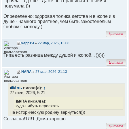
Прочла "в дУше". Даже не спрашивайте о чём я
подумала )))
Определённо: здоровая толика детства и в жопе и в
душе - намного приятнее, чем быть закостенелым
снобом с молоду )
Цитата
черрТЯ
»
22 мар, 2026, 13:08
Типа есть разница между душой и жопой... ))))))
Цитата
NARA
»
27 мар, 2026, 21:13
пЫль
писал(а):
↑
27 фев, 2026, 5:21
NARA писал(а):
куда-нибуть переехать
На историческую родину вернуться)))
СогласнаЯЯЯ. Дома хорошо
Цитата