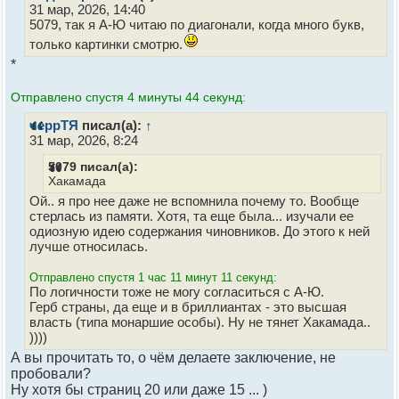
31 мар, 2026, 14:40
5079, так я А-Ю читаю по диагонали, когда много букв,
только картинки смотрю.
*
Отправлено спустя 4 минуты 44 секунд:
черрТЯ
писал(а):
↑
31 мар, 2026, 8:24
5079 писал(а):
Хакамада
Ой.. я про нее даже не вспомнила почему то. Вообще
стерлась из памяти. Хотя, та еще была... изучали ее
одиозную идею содержания чиновников. До этого к ней
лучше относилась.
Отправлено спустя 1 час 11 минут 11 секунд:
По логичности тоже не могу согласиться с А-Ю.
Герб страны, да еще и в бриллиантах - это высшая
власть (типа монаршие особы). Ну не тянет Хакамада..
))))
А вы прочитать то, о чём делаете заключение, не
пробовали?
Ну хотя бы страниц 20 или даже 15 ... )