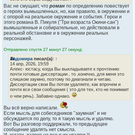
Вас не смущает, что
роман
по определению повествует
о героях вымышленных, но, как правило, в окружении и
с опорой на реальное окружение и события. Герои и
этого романа В. Пикуля ("Три возраста Окини-сан")
вымышленные и собирательные, но действовали в
реальной обстановке и в окружении реальных
персонажей.
Отправлено спустя 27 минут 27 секунд:
Ладомира
писал(а):
↑
14 апр, 2026, 19:59
Алекс- юстасу, когда Вы выкладываете к прочтению
почти готовые диссертации , то ,конечно, для меня это
слишком заумно, поэтому по диагонали и читаю.
Диссертации свои Вы потом удаляете, как впрочем и
почти все свои сообщения ( это для тех, кто не понимает
о чем речь). Забавно однако.
Вы всё верно написали.
Если мысль для собеседников "заумная" и не
обсуждается по делу, то я такую мысль и удаляю.
Вот Вы разговор поддержали, то предыдущее
сообщение удалять нет смысла.
И, кстати, далеко не все я их удаляю ))