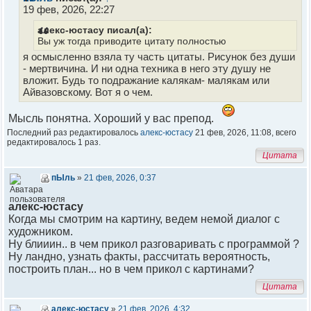
19 фев, 2026, 22:27
алекс-юстасу писал(а):
Вы уж тогда приводите цитату полностью
я осмысленно взяла ту часть цитаты. Рисунок без души
- мертвичина. И ни одна техника в него эту душу не
вложит. Будь то подражание калякам- малякам или
Айвазовскому. Вот я о чем.
Мысль понятна. Хороший у вас препод.
Последний раз редактировалось
алекс-юстасу
21 фев, 2026, 11:08, всего
редактировалось 1 раз.
Цитата
пЫль
»
21 фев, 2026, 0:37
алекс-юстасу
Когда мы смотрим на картину, ведем немой диалог с
художником.
Ну блииин.. в чем прикол разговаривать с программой ?
Ну ландно, узнать факты, рассчитать вероятность,
построить план... но в чем прикол с картинами?
Цитата
алекс-юстасу
»
21 фев, 2026, 4:32