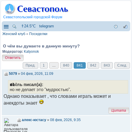
Севастопольский городской Форум
⇑24.5°C
telegram
Женский клуб
«
Посиделки
О чём вы думаете в данную минуту?
Модератор:
Katyonok
Ответить
Пред.
1
…
840
841
842
843
След.
5079
»
04 фев, 2026, 11:09
пЫль писал(а):
но не делает это "мудростью".
Однако показывает , что словами играть может и
анекдоты знает
Цитата
алекс-юстасу
»
08 фев, 2026, 9:35