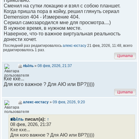
Прикольно.
Сменил на сутки локацию и взял с собою планшет.
Когда пришла пора в койку, решил глянуть сериал
Demension 404 - Измерение 404.
Сериал самозародился мне для просмотра....)
В нужное время, в нужном месте.
Наверное, что-то важное виртуальная реальность
донести хочет.
Последний раз редактировалось
алекс-юстасу
21 фев, 2026, 11:48, всего
редактировалось 1 раз.
Цитата
пЫль
»
08 фев, 2026, 21:37
Кхе кхе...
Для кого важное ? Для АЮ или ВР?)))))
Цитата
алекс-юстасу
»
09 фев, 2026, 9:20
пЫль
писал(а):
↑
08 фев, 2026, 21:37
Кхе кхе...
Для кого важное ? Для АЮ или ВР?)))))