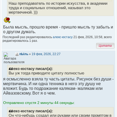
Наш преподаватель по истории искусства, в академии
труда и социальных отношений, называл это
мертвечиной. )))
Была мысль, прошло время - пришло мысль ту забыть и
о другом думать.
Последний раз редактировалось
алекс-юстасу
21 фев, 2026, 10:58, всего
редактировалось 1 раз.
Цитата
пЫль
»
19 фев, 2026, 22:27
алекс-юстасу писал(а):
Вы уж тогда приводите цитату полностью
я осмысленно взяла ту часть цитаты. Рисунок без души -
мертвичина. И ни одна техника в него эту душу не
вложит. Будь то подражание калякам- малякам или
Айвазовскому. Вот я о чем.
Отправлено спустя 2 минуты 44 секунды:
алекс-юстасу писал(а):
Он что-нибудь создал или руками или своим промптом в