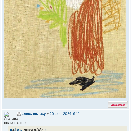
Цитата
алекс-юстасу
»
20 фев, 2026, 6:11
пЫль
писал(а):
↑