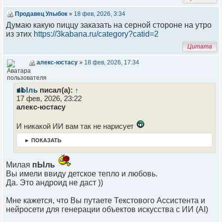
Продавец Улыбок
»
18 фев, 2026, 3:34
Думаю какую пиццу заказать на серной стороне на утро
из этих
https://3kabana.ru/category?catid=2
Цитата
алекс-юстасу
»
18 фев, 2026, 17:34
пЫль
писал(а):
↑
17 фев, 2026, 23:22
алекс-юстасу
И никакой ИИ вам так не нарисует
► ПОКАЗАТЬ
Милая
пЫль
Вы имели ввиду детское тепло и любовь.
Да. Это андроид не даст ))
Мне кажется, что Вы путаете Текстового Ассистента и
нейросети для генерации объектов искусства с ИИ (AI)