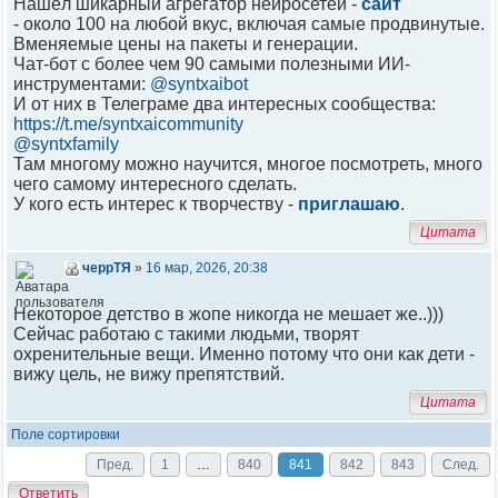
Нашёл шикарный агрегатор нейросетей -
сайт
- около 100 на любой вкус, включая самые продвинутые.
Вменяемые цены на пакеты и генерации.
Чат-бот с более чем 90 самыми полезными ИИ-
инструментами:
@syntxaibot
И от них в Телеграме два интересных сообщества:
https://t.me/syntxaicommunity
@syntxfamily
Там многому можно научится, многое посмотреть, много
чего самому интересного сделать.
У кого есть интерес к творчеству -
приглашаю
.
Цитата
черрТЯ
»
16 мар, 2026, 20:38
Некоторое детство в жопе никогда не мешает же..)))
Сейчас работаю с такими людьми, творят
охренительные вещи. Именно потому что они как дети -
вижу цель, не вижу препятствий.
Цитата
Поле сортировки
Пред.
1
…
840
841
842
843
След.
Ответить