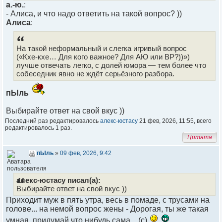
а.-ю.
:
- Алиса, и что надо ответить на такой вопрос? ))
Алиса
:
На такой неформальный и слегка игривый вопрос
(«Кхе‑кхе… Для кого важное? Для АЮ или ВР?))»)
лучше отвечать легко, с долей юмора — тем более что
собеседник явно не ждёт серьёзного разбора.
пЫль
Выбирайте ответ на свой вкус ))
Последний раз редактировалось
алекс-юстасу
21 фев, 2026, 11:55, всего
редактировалось 1 раз.
Цитата
пЫль
»
09 фев, 2026, 9:42
алекс-юстасу писал(а):
Выбирайте ответ на свой вкус ))
Приходит муж в пять утра, весь в помаде, с трусами на
голове... на немой вопрос жены - Дорогая, ты же такая
умная, придумай что нибудь сама... (с)