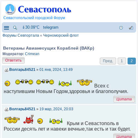
Севастопольский городской Форум
⇓30.09°C
telegram
Форумы Севпортала
«
Черноморский флот
Ветераны Авианесущих Кораблей (ВАКр)
Модератор:
Crimean
Ответить
Пред.
1
2
Волгарь84521
»
01 янв, 2024, 13:49
Всех с
наступившим Новым Годом,здоровья и благополучия.
Цитата
Волгарь84521
»
19 мар, 2024, 20:03
Крым и Севастополь в
России десять лет и навеки вечные,так есть и так будет.
Цитата