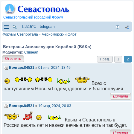
Севастопольский городской Форум
⇓32.6°C
telegram
Форумы Севпортала
«
Черноморский флот
Ветераны Авианесущих Кораблей (ВАКр)
Модератор:
Crimean
Ответить
Пред.
1
2
Волгарь84521
»
01 янв, 2024, 13:49
Всех с
наступившим Новым Годом,здоровья и благополучия.
Цитата
Волгарь84521
»
19 мар, 2024, 20:03
Крым и Севастополь в
России десять лет и навеки вечные,так есть и так будет.
Цитата