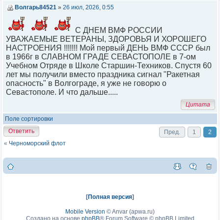
Волгарь84521
»
26 июл, 2026, 0:55
С ДНЕМ ВМФ РОССИИ
УВАЖАЕМЫЕ ВЕТЕРАНЫ, ЗДОРОВЬЯ И ХОРОШЕГО
НАСТРОЕНИЯ !!!!!!! Мой первый ДЕНЬ ВМФ СССР был
в 1966г в СЛАВНОМ ГРАДЕ СЕВАСТОПОЛЕ в 7-ом
Учебном Отряде в Школе Старшин-Техников. Спустя 60
лет мы получили вместо праздника сигнал "Ракетная
опасность" в Волгограде, я уже не говорю о
Севастополе. И что дальше.....
Цитата
Поле сортировки
Ответить
Пред.
1
2
«
Черноморский флот
[
Полная версия
]
Mobile Version
©
Anvar (apwa.ru)
Создано на основе
phpBB
® Forum Software © phpBB Limited