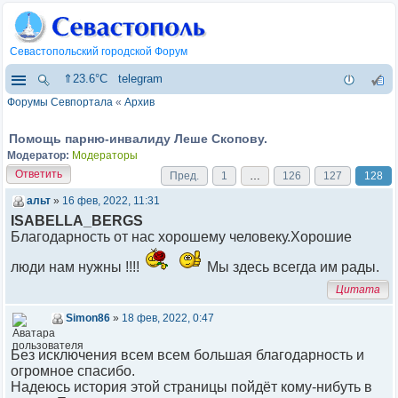
Севастопольский городской Форум
⇑23.6°C
telegram
Форумы Севпортала
«
Архив
Помощь парню-инвалиду Леше Скопову.
Модератор:
Модераторы
Ответить
Пред.
1
…
126
127
128
альт
»
16 фев, 2022, 11:31
ISABELLA_BERGS
Благодарность от нас хорошему человеку.Хорошие
люди нам нужны !!!!
Мы здесь всегда им рады.
Цитата
Simon86
»
18 фев, 2022, 0:47
Без исключения всем всем большая благодарность и
огромное спасибо.
Надеюсь история этой страницы пойдёт кому-нибуть в