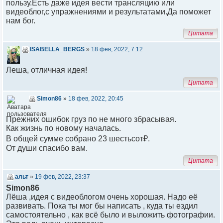
пользу.Есть даже идея вести трансляцию или
видеоблог,с упражнениями и результатами.Да поможет
нам бог.
Цитата
ISABELLA_BERGS
»
18 фев, 2022, 7:12
Леша, отличная идея!
Цитата
Simon86
»
18 фев, 2022, 20:45
Прежних ошибок груз по не много збрасывая.
Как жизнь по новому началась.
В общей сумме собрано 23 шестьсот₽.
От души спасибо вам.
Цитата
альт
»
19 фев, 2022, 23:37
Simon86
Лёша ,идея с видеоблогом очень хорошая. Надо её
развивать. Пока ты мог бы написать , куда ты ездил
самостоятельно , как всё было и выложить фотографии.