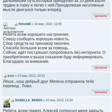
дальнейший путь.Который преодолел за 10 дней.Было
трудно в горку и легко с неё.Преодолевая негативные
мысли двигался только вперёд.
Цитата
Simon86
»
14 мар, 2022, 12:05
Ребята всем хорошего настроения.
Спешу сообщить хорошую новость.
Сбор средств на тренажор окончен.
Спасибо большое всем за помощь.
Сейчас идёт пост,решил попробовать без интернета. О
приобретении и выше сказаном буду информировать.
Благодарю за внимание.
Цитата
альт
»
23 мар, 2022, 20:01
Лёша , наш добрый друг Мелена отправила тебе
перевод . Лови.
Цитата
ISABELLA_BERGS
»
23 янв, 2023, 14:34
Ребята, всем привет. Алексей попросил меня закрыть