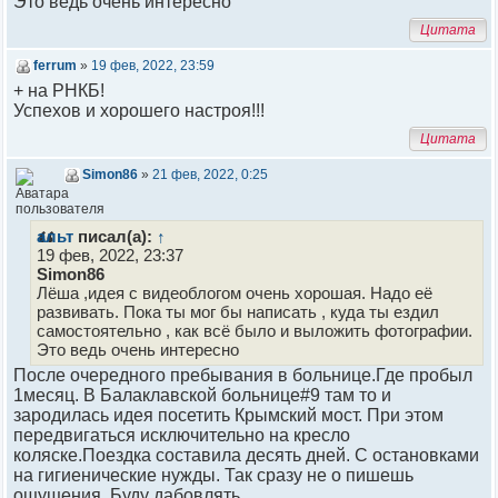
Это ведь очень интересно
Цитата
ferrum
»
19 фев, 2022, 23:59
+ на РНКБ!
Успехов и хорошего настроя!!!
Цитата
Simon86
»
21 фев, 2022, 0:25
альт
писал(а):
↑
19 фев, 2022, 23:37
Simon86
Лёша ,идея с видеоблогом очень хорошая. Надо её
развивать. Пока ты мог бы написать , куда ты ездил
самостоятельно , как всё было и выложить фотографии.
Это ведь очень интересно
После очередного пребывания в больнице.Где пробыл
1месяц. В Балаклавской больнице#9 там то и
зародилась идея посетить Крымский мост. При этом
передвигаться исключительно на кресло
коляске.Поездка составила десять дней. С остановками
на гигиенические нужды. Так сразу не о пишешь
ощущения. Буду дабовлять.