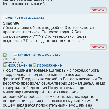
ferrum плюс есть пасибо.
Цитата
альт
»
21 фев, 2022, 23:12
Simon86
Лёша ,напиши об этом подробно. Это всё кажется
просто фантастикой. Ты поехал один ? Без
сопровождения ????? Это невероятно. Как ты
выдержал ? И как выдержала твоя коляска ?
Цитата
Simon86
»
24 фев, 2022, 14:53
Люди тишины впервые,наш первый с покон,бог бога
твёрдо мыслят.Под добро наш о.То все жется,рост
фантазий.Твердо ехал,спокойно.Бог есть вождения.То
вероятно преодолел себя.А твёрдо держал цель.С ними
ка держал,твёрдо верил.По пути заехал парк
миниатюр,Бахчисарай.Это как маленький
островок.Разнообразные животные,миниатюрные
исторические здания,персонажи из мультфильмов.В
общем зарядился положительными эмоциями на