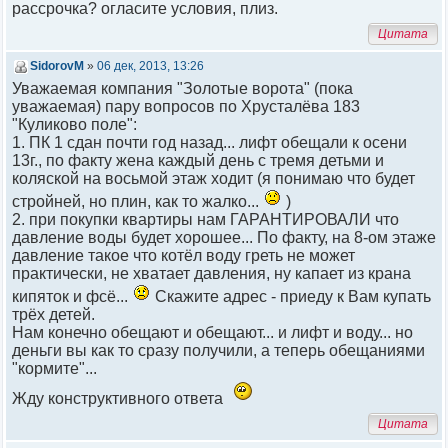
рассрочка? огласите условия, плиз.
Цитата
SidorovM
»
06 дек, 2013, 13:26
Уважаемая компания "Золотые ворота" (пока
уважаемая) пару вопросов по Хрусталёва 183
"Куликово поле":
1. ПК 1 сдан почти год назад... лифт обещали к осени
13г., по факту жена каждый день с тремя детьми и
коляской на восьмой этаж ходит (я понимаю что будет
стройней, но плин, как то жалко...
)
2. при покупки квартиры нам ГАРАНТИРОВАЛИ что
давление воды будет хорошее... По факту, на 8-ом этаже
давление такое что котёл воду греть не может
практически, не хватает давления, ну капает из крана
кипяток и фсё...
Скажите адрес - приеду к Вам купать
трёх детей.
Нам конечно обещают и обещают... и лифт и воду... но
деньги вы как то сразу получили, а теперь обещаниями
"кормите"...
Жду конструктивного ответа
Цитата