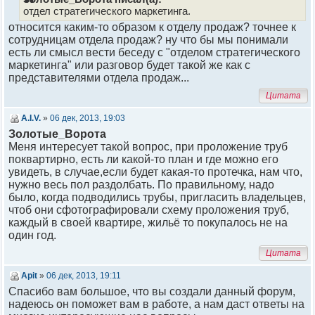
отдел стратегического маркетинга.
относится каким-то образом к отделу продаж? точнее к
сотрудницам отдела продаж? ну что бы мы понимали
есть ли смысл вести беседу с "отделом стратегического
маркетинга" или разговор будет такой же как с
представителями отдела продаж...
Цитата
A.I.V.
»
06 дек, 2013, 19:03
Золотые_Ворота
Меня интересует такой вопрос, при проложение труб
поквартирно, есть ли какой-то план и где можно его
увидеть, в случае,если будет какая-то протечка, нам что,
нужно весь пол раздолбать. По правильному, надо
было, когда подводились трубы, пригласить владельцев,
чтоб они сфотографировали схему проложения труб,
каждый в своей квартире, жильё то покупалось не на
один год.
Цитата
Apit
»
06 дек, 2013, 19:11
Спасибо вам большое, что вы создали данный форум,
надеюсь он поможет вам в работе, а нам даст ответы на