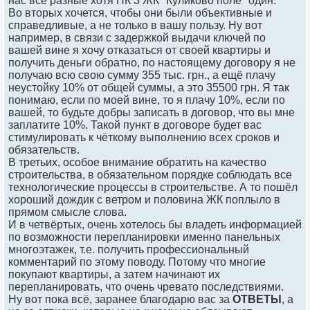
нас все разные хотя ПК 3 ЖК "Куликово поле" один.
Во вторых хочется, чтобы они были объективные и
справедливые, а не только в вашу пользу. Ну вот
например, в связи с задержкой выдачи ключей по
вашей вине я хочу отказаться от своей квартиры и
получить деньги обратно, по настоящему договору я не
получаю всю свою сумму 355 тыс. грн., а ещё плачу
неустойку 10% от общей суммы, а это 35500 грн. Я так
понимаю, если по моей вине, то я плачу 10%, если по
вашей, то будьте добры записать в договор, что вы мне
заплатите 10%. Такой пункт в договоре будет вас
стимулировать к чёткому выполнению всех сроков и
обязательств.
В третьих, особое внимание обратить на качество
строительства, в обязательном порядке соблюдать все
технологические процессы в строительстве. А то пошёл
хороший дождик с ветром и половина ЖК поплыло в
прямом смысле слова.
И в четвёртых, очень хотелось бы владеть информацией
по возможности перепланировки именно панельных
многоэтажек, т.е. получить профессиональный
комментарий по этому поводу. Потому что многие
покупают квартиры, а затем начинают их
перепланировать, что очень чревато последствиями.
Ну вот пока всё, заранее благодарю вас за
ОТВЕТЫ
, а