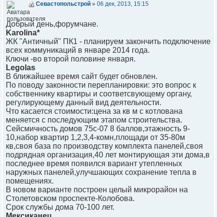
Севастопольстрой
»
06 дек, 2013, 15:15
Добрый день,форумчане.
Karolina*
ЖК "Античный" ПК1 - планируем закончить подключение
всех коммуникаций в январе 2014 года.
Ключи -во второй половине января.
Legolas
В ближайшее время сайт будет обновлен.
По поводу законности перепланировки: это вопрос к
собственнику квартиры и соответсвующему органу,
регулирующему данный вид деятельности.
Что касается стоимости:цена за кв м с котлована
меняется с последующим этапом строительства.
Сейсмичность домов 75с-07 8 баллов,этажность 9-
10,набор квартир 1,2,3,4-комн,площади от 35-80м
кв,своя база по производству комплекта панелей,своя
подрядная организация,40 лет монтирующая эти дома,в
последнее время появился вариант утепленных
наружных панелей,улучшающих сохранение тепла в
помещениях.
В новом варианте построен целый микрорайон на
Столетовском проспекте-Колобова.
Срок службы дома 70-100 лет.
Мексиканец