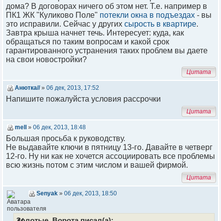
дома? В договорах ничего об этом нет. Т.е. например в
ПК1 ЖК "Куликово Поле"
потекли окна в подъездах
- вы
это исправили. Сейчас у других
сырость в квартире
.
Завтра крыша начнет течь. Интересует: куда, как
обращаться по таким вопросам и какой срок
гарантированного устранения таких проблем вы даете
на свои новостройки?
Цитата
Анютка//
»
06 дек, 2013, 17:52
Напишите пожалуйста условия рассрочки
Цитата
mell
»
06 дек, 2013, 18:48
Большая просьба к руководству.
Не выдавайте ключи в пятницу 13-го. Давайте в четверг
12-го. Ну ни как не хочется ассоциировать все проблемы
всю жизнь потом с этим числом и вашей фирмой.
Цитата
Senyak
»
06 дек, 2013, 18:50
Золотые_Ворота писал(а):