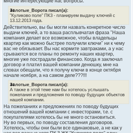
многие интересующие нас вопросы.
Золотые_Ворота писал(а):
"Куликово поле" ПК3 - планируем выдачу ключей с
13.12.2013 года.
Действительно, вы бы могли назвать конкретное число
выдачи ключей, а то ваша расплывчатая фраза "Наша
компания делает все возможное, чтобы владельцы
квартир как можно быстрее получили ключи" ни к чему
вас не обязывает. Вы нас кормите завтраками, а у нас
срываются все планы по ремонту наших квартир,
многие уже пострадали финансово. Когда я заключал
договор и платил вашей компании денюшку, мне на
словах обещали, что я получу ключи в конце октября
начале ноября, а на самом деле???!!!
Золотые_Ворота писал(а):
А также в этой теме нам бы хотелось услышать
пожелания и предложения по поводу будущих объектов
нашей компании.
На пожеланиях и предложениях по поводу будущих
отношений вашей компании с инвесторами, т.е. с
покупателями хотелось бы не много остановиться.
Ну во первых, по поводу составления договоров.
Хотелось, чтобы они были все одинаковые, а не как у