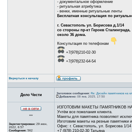
- документальное оформление
- ритуальная атрибутика
- венки, именные ритуальные ленты
Бесплатная консультация по ритуальн
г. Севастополь ул. Борисова д.1/14
со стороны пр-кт Героев Сталинграда,
около 36 дома.
Консультация по телефонам
+7(978)210-02-30
+7(978)232-64-54
Вернуться к началу
Профиль
Заголовок сообщения:
Re: Дизайн памятников на 
Дело Чести
Добавлено:
08 янв, 2025, 17:50
Сообщение
ИЗГОТОВИМ МАКЕТЫ ПАМЯТНИКОВ Н
Учтём все пожелания клиента.
Не
***
в
Макеты для памятника позволяют исключ
сети
Изготовим макеты на резные памятники 
Зарегистрирован:
29 июн,
Офис: г. Севастополь, ул. Борисова 1/14
2022, 6:57
+7 (978) 210-02-30 Татьяна
Сообщения:
562