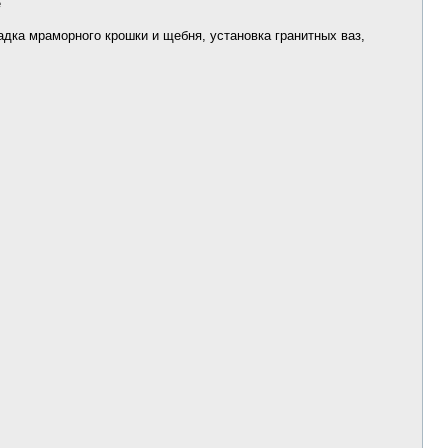
е
цитато
ладка мраморного крошки и щебня, установка гранитных ваз,