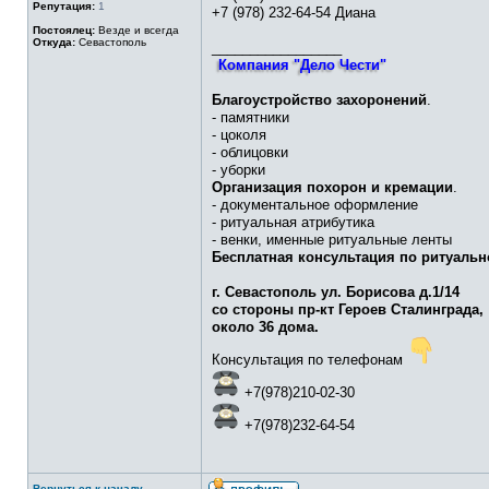
Репутация:
1
+7 (978) 232-64-54 Диана
Постоялец:
Везде и всегда
Откуда:
Севастополь
_________________
Компания "Дело Чести"
Благоустройство захоронений
.
- памятники
- цоколя
- облицовки
- уборки
Организация похорон и кремации
.
- документальное оформление
- ритуальная атрибутика
- венки, именные ритуальные ленты
Бесплатная консультация по ритуальн
г. Севастополь ул. Борисова д.1/14
со стороны пр-кт Героев Сталинграда,
около 36 дома.
Консультация по телефонам
+7(978)210-02-30
+7(978)232-64-54
Вернуться к началу