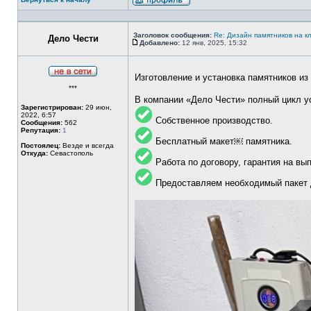
Профиль
Заголовок сообщения:
Re: Дизайн памятников на 
Дело Чести
Добавлено:
12 янв, 2025, 15:32
Сообщение
Изготовление и установка памятников из
Не
***
в
сети
В компании «Дело Чести» полный цикл ус
Зарегистрирован:
29 июн,
2022, 6:57
Собственное производство.
Сообщения:
562
Репутация:
1
Бесплатный макет￼ памятника.
Постоялец:
Везде и всегда
Откуда:
Севастополь
Работа по договору, гарантия на вы
Предоставляем необходимый пакет д