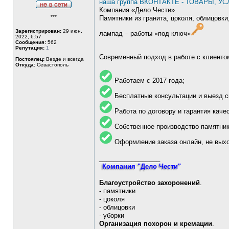
наша группа ВКОНТАКТЕ - ТОВАРЫ, У
Компания «Дело Чести».
Не
***
в
Памятники из гранита, цоколя, облицовки
сети
Зарегистрирован:
29 июн,
лампад – работы «под ключ»
2022, 6:57
Сообщения:
562
Репутация:
1
Современный подход в работе с клиентом
Постоялец:
Везде и всегда
Откуда:
Севастополь
Работаем с 2017 года;
Бесплатные консультации и выезд с
Работа по договору и гарантия каче
Собственное производство памятник
Оформление заказа онлайн, не выхо
_________________
Компания "Дело Чести"
Благоустройство захоронений
.
- памятники
- цоколя
- облицовки
- уборки
Организация похорон и кремации
.