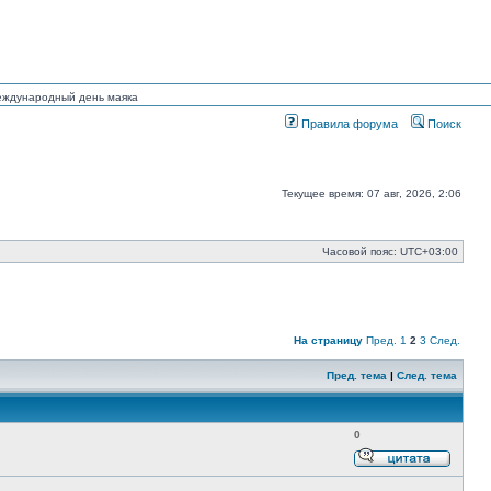
Международный день маяка
Правила форума
Поиск
Текущее время: 07 авг, 2026, 2:06
Часовой пояс:
UTC+03:00
На страницу
Пред.
1
2
3
След.
Пред. тема
|
След. тема
0
Ответи
с