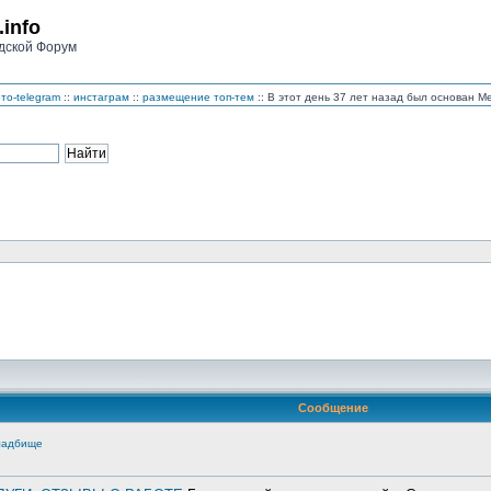
.info
дской Форум
то-telegram
::
инстаграм
::
размещение топ-тем
:: В этот день 37 лет назад был основан 
Сообщение
кладбище