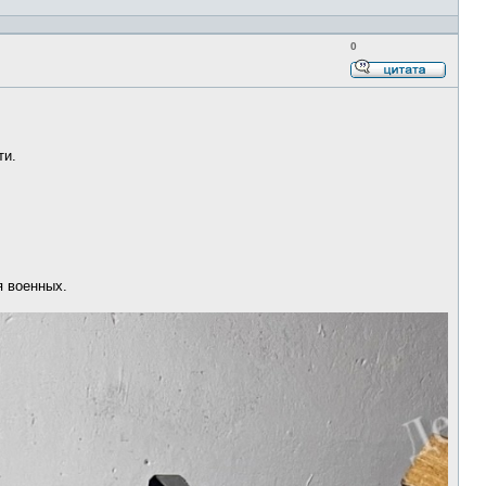
0
Ответи
с
цитато
ти.
я военных.