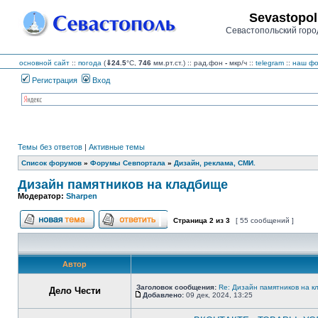
Sevastopol
Севастопольский горо
основной сайт
::
погода
(
⇓24.5
°C,
746
мм.рт.ст.) :: рад.фон
-
мкр/ч
::
telegram
::
наш фо
Регистрация
Вход
Темы без ответов
|
Активные темы
Список форумов
»
Форумы Севпортала
»
Дизайн, реклама, СМИ.
Дизайн памятников на кладбище
Модератор:
Sharpen
Страница
2
из
3
[ 55 сообщений ]
Начать новую тему
Ответить на тему
Автор
Заголовок сообщения:
Re: Дизайн памятников на 
Дело Чести
Добавлено:
09 дек, 2024, 13:25
Сообщение