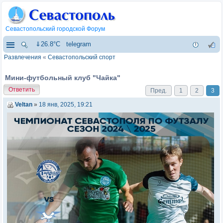
Севастопольский городской Форум
⇓26.8°C
telegram
Развлечения
«
Севастопольский спорт
Мини-футбольный клуб "Чайка"
Ответить
Пред.
1
2
3
Veltan
»
18 янв, 2025, 19:21