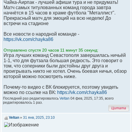
Чайка-Аирпак - лучшей афиши тура и не придумать!
Матч самых титулованных команд города завтра
начнётся в 15 часов в храме футбола "Металлист".
Прекрасный матч для эмоций на всю неделю! До
встречи на стадионе
Все новости о народной команде -
https://vk.com/chayka86
Отправлено спустя 20 часов 11 минут 35 секунд:
Игра лучших команд Севастополя завершилась ничьёй
1-1, что для футзала большая редкость. Это говорит о
том, что соперники были достойны друг друга и
проигрывать никто не хотел. Очень боевая ничья, обзор
которой можно посмотреть ниже.
Почему-то видео с ВК блокируется, поэтому увидеть
можно по ссылке на ВК:
https://vk.com/chayka86
Последний раз редактировалось
Veltan
04 фев, 2025, 17:35, всего
редактировалось 1 раз.
Цитата
Veltan
»
31 янв, 2025, 23:10