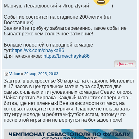
Мариуш Левандовский и Игор Дуляй
)
Событие состоится на стадионе 200-летия (пл
Восставших)
Занимайте трибуну заблаговременно, такое событие
бывает реже чем солнечное затмение!
Больше новостей о народной команде
тут:
https://vk.com/chayka86
Для тележников:
https://t.me/chayka86
Цитата
Veltan
»
29 мар, 2025, 20:03
Завтра, в воскресенье 30 марта, на стадионе Металлист
в 17 часов в центральном матче тура сойдутся две
самых сильных и титулованных команды Севастополя.
Чайка против Аирпака. Каждый матч этих соперников -
битва, где нет пленных! Вне зависимости от мест, на
которых находятся соперники. Главное не показывать
эту игру молодым ребятам-футболистам, потому что
после этой игры они не вернутся на большое поле!