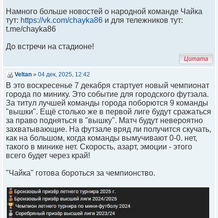
Намного больше новостей о народной команде Чайка
тут:
https://vk.com/chayka86
и для тележников тут:
t.me/chayka86
До встречи на стадионе!
Цитата
Veltan
»
04 дек, 2025, 12:42
В это воскресенье 7 декабря стартует новый чемпионат
города по минику. Это событие для городского футзала.
За титул лучшей команды города поборются 9 команды
"вышки". Ещё столько же в первой лиге будут сражаться
за право подняться в "вышку". Матч будут невероятно
захватывающие. На футзале вряд ли получится скучать,
как на большом, когда команды вымучивают 0-0. нет,
такого в минике нет. Скорость, азарт, эмоции - этого
всего будет через край!
"Чайка" готова бороться за чемпионство.