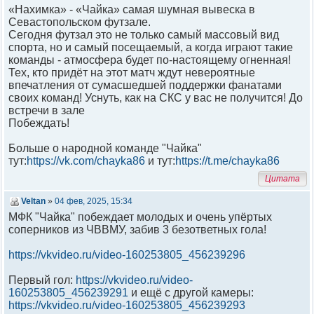
«Нахимка» - «Чайка» самая шумная вывеска в
Севастопольском футзале.
Сегодня футзал это не только самый массовый вид
спорта, но и самый посещаемый, а когда играют такие
команды - атмосфера будет по-настоящему огненная!
Тех, кто придёт на этот матч ждут невероятные
впечатления от сумасшедшей поддержки фанатами
своих команд! Уснуть, как на СКС у вас не получится! До
встречи в зале
Побеждать!
Больше о народной команде "Чайка"
тут:
https://vk.com/chayka86
и тут:
https://t.me/chayka86
Цитата
Veltan
»
04 фев, 2025, 15:34
МФК "Чайка" побеждает молодых и очень упёртых
соперников из ЧВВМУ, забив 3 безответных гола!
https://vkvideo.ru/video-160253805_456239296
Первый гол:
https://vkvideo.ru/video-
160253805_456239291
и ещё с другой камеры:
https://vkvideo.ru/video-160253805_456239293