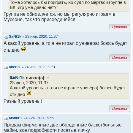
Тоже хотелось бы поиграть, но судя по мёртвой группе в
ВК, игр уже давно нет?
Группа не обновляется, но мы регулярно играем в
Муссоне, так что присоединяйся
Цитата
SaNt1k
»
23 июн, 2020, 11:37
А какой уровень, а то я не играл с универа) боюсь будет
стыдно
Цитата
ober01
»
24 июн, 2020, 9:51
SaNt1k
писал(а):
↑
23 июн, 2020, 11:37
А какой уровень, а то я не играл с универа) боюсь будет
стыдно
Разный уровень )
Цитата
aisbur
»
24 июн, 2020, 9:59
Продам фирменные две оболденные баскетбольные
майки, все подробности писать в личку