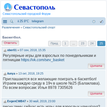
Севастопольский городской Форум
⇓25.9°C
telegram
Развлечения
«
Севастопольский спорт
Баскетбол.
Ответить
Пред.
1
…
23
24
25
ober01
»
07 сен, 2018, 15:35
Регулярные игры для взрослых по понедельникам и
пятницам
https://vk.com/sev_basket
Цитата
ilunya
»
13 окт, 2018, 19:25
Приглашаются все желающие поиграть в баскетбол!
Играем каждую среду в 19ч в школе №25 (Балаклава).
По всем вопросам: Илья 8978 7305626
Цитата
EvgenCWB47
»
30 май, 2019, 23:00
ресну тему, сейчас есть игры для взрослых улица\зал?