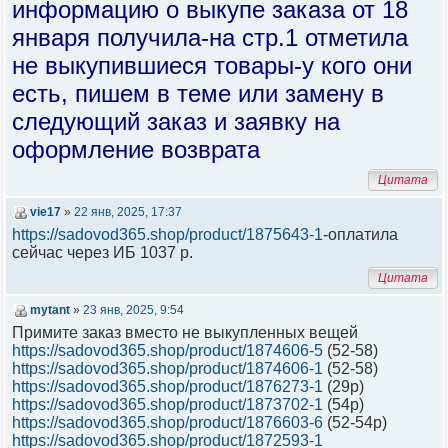
информацию о выкупе заказа от 18
января получила-на стр.1 отметила
не выкупившиеся товары-у кого они
есть, пишем в теме или замену в
следующий заказ и заявку на
оформление возврата
Цитата
vie17
»
22 янв, 2025, 17:37
https://sadovod365.shop/product/1875643-1
-оплатила
сейчас через ИБ 1037 р.
Цитата
mytant
»
23 янв, 2025, 9:54
Примите заказ вместо не выкупленных вещей
https://sadovod365.shop/product/1874606-5
(52-58)
https://sadovod365.shop/product/1874606-1
(52-58)
https://sadovod365.shop/product/1876273-1
(29р)
https://sadovod365.shop/product/1873702-1
(54р)
https://sadovod365.shop/product/1876603-6
(52-54р)
https://sadovod365.shop/product/1872593-1