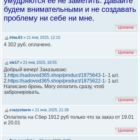
умудряются ее не заметить. Давайте
будем внимательными и не создавать
проблему ни себе ни мне.
Цитата
irina.63
»
21 янв, 2025, 12:15
4 302 руб. оплачено.
Цитата
vie17
»
21 янв, 2025, 18:55
Добрый вечер! Заказываю:
1.
https://sadovod365.shop/product/1875643-1
- 1 шт.
2.
https://sadovod365.shop/product/1875622-1
- 1 шт.
Написано бронь. Могу оплатить сразу, чтоб
забронировать.
Цитата
crazysharm
»
21 янв, 2025, 21:39
Оплатила на Сбер 1912 руб только что за заказ от 19.01
и 20.01
Цитата