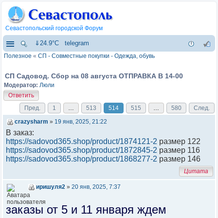
Севастопольский городской Форум
⇓24.9°C
telegram
Полезное
«
СП - Совместные покупки - Одежда, обувь
СП Садовод. Сбор на 08 августа ОТПРАВКА В 14-00
Модератор:
Люли
Ответить
Пред.
1
…
513
514
515
…
580
След.
crazysharm
»
19 янв, 2025, 21:22
В заказ:
https://sadovod365.shop/product/1874121-2
размер 122
https://sadovod365.shop/product/1872845-2
размер 116
https://sadovod365.shop/product/1868277-2
размер 146
Цитата
иришуля2
»
20 янв, 2025, 7:37
заказы от 5 и 11 января ждем