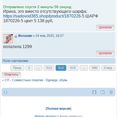
Отправлено спустя 2 минуты 56 секунд:
Ирина, это вместо отсутствующего шарфа:
https://sadovod365.shop/product/1870226-5
ШАРФ
1870226-5 цвет 5 138 руб.
Цитата
Желание
»
24 янв, 2025, 18:27
оплатила 1299
Цитата
Поле сортировки
Пред.
1
…
513
514
515
…
580
След.
Ответить
«
СП - Совместные покупки - Одежда, обувь
[
Полная версия
]
Mobile Version
©
Anvar (apwa.ru)