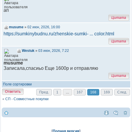
ап
Цитата
musume
»
02 июн, 2026, 16:00
https://sumkinybudnu.ru/zhenskie-sumki- ... color.html
Цитата
Westuk
»
03 июн, 2026, 7:22
musume
Записала,спасиьо Еще 1600р и отправляю
Цитата
Поле сортировки
Ответить
Пред.
1
…
167
168
169
След.
«
СП - Совместные покупки
[
Полная версия
]