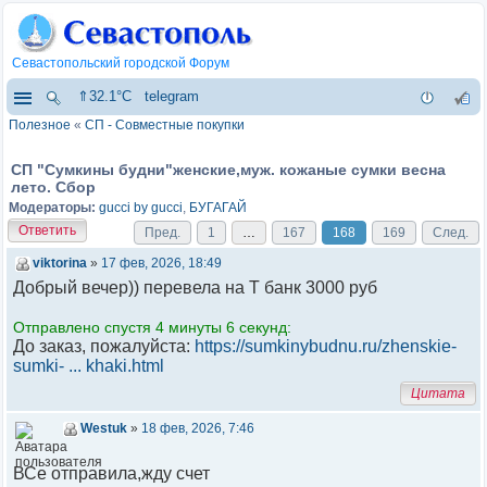
Севастопольский городской Форум
⇑32.1°C
telegram
Полезное
«
СП - Совместные покупки
СП "Сумкины будни"женские,муж. кожаные сумки весна
лето. Сбор
Модераторы:
gucci by gucci
,
БУГАГАЙ
Ответить
Пред.
1
…
167
168
169
След.
viktorina
»
17 фев, 2026, 18:49
Добрый вечер)) перевела на Т банк 3000 руб
Отправлено спустя 4 минуты 6 секунд:
До заказ, пожалуйста:
https://sumkinybudnu.ru/zhenskie-
sumki- ... khaki.html
Цитата
Westuk
»
18 фев, 2026, 7:46
ВСе отправила,жду счет