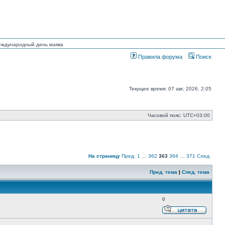
Международный день маяка
Правила форума
Поиск
Текущее время: 07 авг, 2026, 2:05
Часовой пояс:
UTC+03:00
На страницу
Пред.
1
…
362
363
364
…
371
След.
Пред. тема
|
След. тема
0
Ответи
с