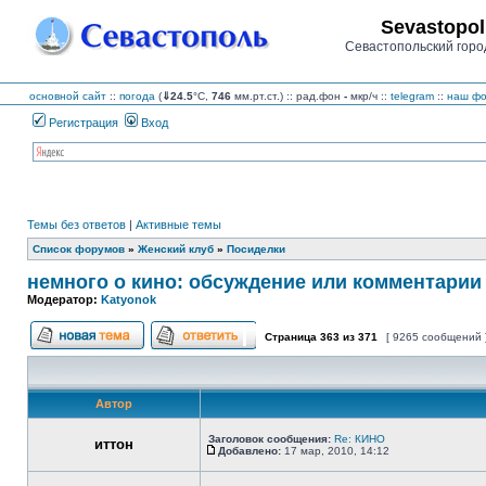
Sevastopol
Севастопольский горо
основной сайт
::
погода
(
⇓24.5
°C,
746
мм.рт.ст.) :: рад.фон
-
мкр/ч
::
telegram
::
наш фо
Регистрация
Вход
Темы без ответов
|
Активные темы
Список форумов
»
Женский клуб
»
Посиделки
немного о кино: обсуждение или комментарии 
Модератор:
Katyonok
Страница
363
из
371
[ 9265 сообщений 
Начать новую тему
Ответить на тему
Автор
Заголовок сообщения:
Re: КИНО
иттон
Добавлено:
17 мар, 2010, 14:12
Сообщение