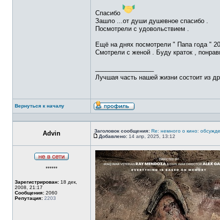
Спасибо
Зашло ...от души душевное спасибо .
Посмотрели с удовольствием .
Ещё на днях посмотрели " Папа года " 20
Смотрели с женой . Буду краток , понра
_________________
Лучшая часть нашей жизни состоит из д
Вернуться к началу
Профиль
Заголовок сообщения:
Re: немного о кино: обсужд
Advin
Добавлено:
14 апр, 2025, 13:12
Сообщение
Не
******
в
сети
Зарегистрирован:
18 дек,
2008, 21:17
Сообщения:
2060
Репутация:
2203