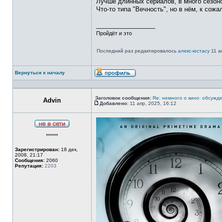
Лучше длинных сериалов, в много сезон
Что-то типа "Вечность", но в нём, к сож
_________________
Пройдёт и это
Последний раз редактировалось
алекс-юстасу
11 а
Вернуться к началу
Профиль
Заголовок сообщения:
Re: немного о кино: обсужд
Advin
Добавлено:
11 апр, 2025, 16:12
Сообщение
Не
******
в
сети
Зарегистрирован:
18 дек,
2008, 21:17
Сообщения:
2060
Репутация:
2203