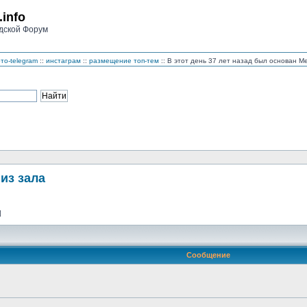
.info
дской Форум
то-telegram
::
инстаграм
::
размещение топ-тем
:: В этот день 37 лет назад был основан 
из зала
]
Сообщение