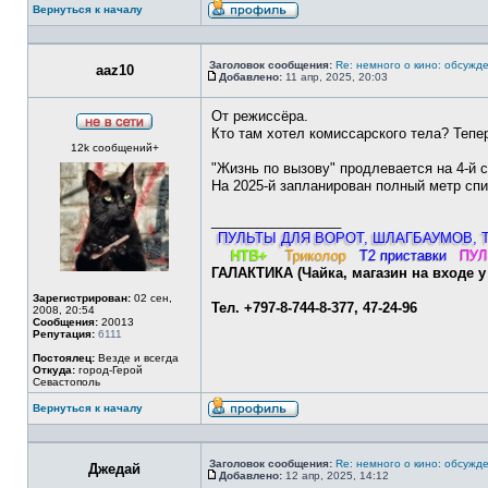
Вернуться к началу
Профиль
Заголовок сообщения:
Re: немного о кино: обсужд
aaz10
Добавлено:
11 апр, 2025, 20:03
Сообщение
От режиссёра.
Кто там хотел комиссарского тела? Тепе
Не
12k сообщений+
в
сети
"Жизнь по вызову" продлевается на 4-й с
На 2025-й запланирован полный метр спи
_________________
ПУЛЬТЫ ДЛЯ ВОРОТ, ШЛАГБАУМОВ, 
НТВ+
Триколор
Т2 приставки
ПУ
ГАЛАКТИКА
(Чайка, магазин на входе 
Зарегистрирован:
02 сен,
Тел.
+797-8-744-8-377
, 47-24-96
2008, 20:54
Сообщения:
20013
Репутация:
6111
Постоялец:
Везде и всегда
Откуда:
город-Герой
Севастополь
Вернуться к началу
Профиль
Заголовок сообщения:
Re: немного о кино: обсужд
Джедай
Добавлено:
12 апр, 2025, 14:12
Сообщение