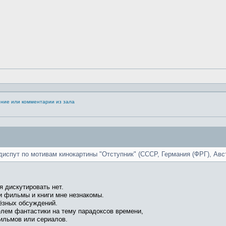
ение или комментарии из зала
спут по мотивам кинокартины "Отступник" (СССР, Германия (ФРГ), Австр
я дискутировать нет.
и фильмы и книги мне незнакомы.
ьёзных обсуждений.
елем фантастики на тему парадоксов времени,
ильмов или сериалов.