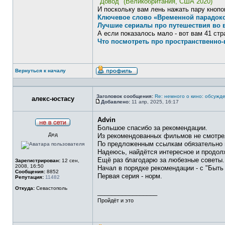
"Довод" (Великобритания, США 2020)
И поскольку вам лень нажать пару кнопок
Ключевое слово «Временной парадок
Лучшие сериалы про путешествия во 
А если показалось мало - вот вам 41 ст
Что посмотреть про пространственно
Вернуться к началу
Профиль
Заголовок сообщения:
Re: немного о кино: обсужд
алекс-юстасу
Добавлено:
11 апр, 2025, 16:17
Сообщение
Advin
Большое спасибо за рекомендации.
Не
Дед
в
Из рекомендованных фильмов не смотрел
сети
По предложенным ссылкам обязательно 
Надеюсь, найдётся интересное и продол
Ещё раз благодарю за любезные советы.
Зарегистрирован:
12 сен,
2008, 16:50
Начал в порядке рекомендации - с "Быть
Сообщения:
8852
Первая серия - норм.
Репутация:
11482
Откуда:
Севастополь
_________________
Пройдёт и это