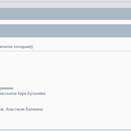
амчатка холодная))
времени.
рассказов Кира Булычёва
ов, Анастасия Балякина