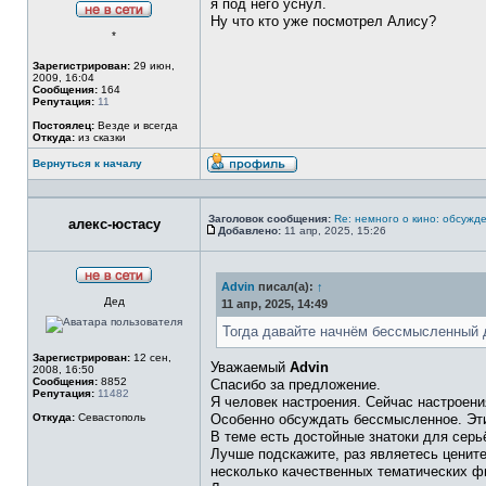
я под него уснул.
Ну что кто уже посмотрел Алису?
Не
*
в
сети
Зарегистрирован:
29 июн,
2009, 16:04
Сообщения:
164
Репутация:
11
Постоялец:
Везде и всегда
Откуда:
из сказки
Вернуться к началу
Профиль
Заголовок сообщения:
Re: немного о кино: обсужд
алекс-юстасу
Добавлено:
11 апр, 2025, 15:26
Сообщение
Advin
писал(а):
↑
Не
Дед
в
11 апр, 2025, 14:49
сети
Тогда давайте начнём бессмысленный ди
Зарегистрирован:
12 сен,
Уважаемый
Advin
2008, 16:50
Сообщения:
8852
Спасибо за предложение.
Репутация:
11482
Я человек настроения. Сейчас настроени
Откуда:
Севастополь
Особенно обсуждать бессмысленное. Эт
В теме есть достойные знатоки для сер
Лучше подскажите, раз являетесь ценит
несколько качественных тематических ф