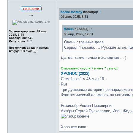
алекс-юстасу
писал(а):
↑
Не
***
в
09 апр, 2025, 8:51
сети
Весна
писал(а):
↑
Зарегистрирован:
29 янв,
08 апр, 2025, 12:01
2015, 8:48
Сообщения:
641
Репутация:
132
Очень странные дела
Сериал 4 сезона. ... Русские злые, К
Постоялец:
Везде и всегда
Откуда:
От туда )))
Да, мы такие - злые и холодные ... )
Отправлено спустя 7 минут 7 секунд:
ХРОНОС (2022)
Семейное 1 ч 43 мин 16+
Rus
Три душевные истории про парадоксы 
Фантастический альманах по мотивам 
Режиссёр:Роман Просвирнин
Актёры:Сергей Пускепалис, Иван Жидк
Хорошее кино.