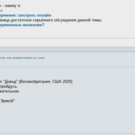
 - нажму я:
с»
времени: смотреть онлайн
раница достаточно серьёзного обсуждения данной темы:
-временные аномалии?
ение или комментарии из зала
 "Довод" (Великобритания, США 2020)
пройдусь.
жительное.
 Эрикой".