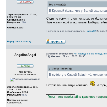
Тео писал(а):
Не
в
В Красной балке, что у Белой скалы р
сети
Зарегистрирован:
26 авг,
2025, 21:48
Судя по тому, что он показал, от балки о
Сообщения:
68
Там кстати ещё и тюльпаны Биберштейна 
Репутация:
220
Откуда:
Крым
Последний раз редактировалось
Павла42
29 апр, 2
Вернуться к началу
Профиль
Заголовок сообщения:
Re: Однодневные походы по
AngelinaAngel
Добавлено:
29 апр, 2026, 19:36
Сообщение
s_tramp писал(а):
В
покоритель
сети
В субботу с Сашей Balash +1 кольцо и
восьмитысячников
Потрясающие виды конечно!
И горы,
Зарегистрирован:
18 сен,
2009, 14:39
Сообщения:
8684
_________________
Репутация:
5532
Горы – это необычайно красивое творен
Откуда:
любимый
Севастополь