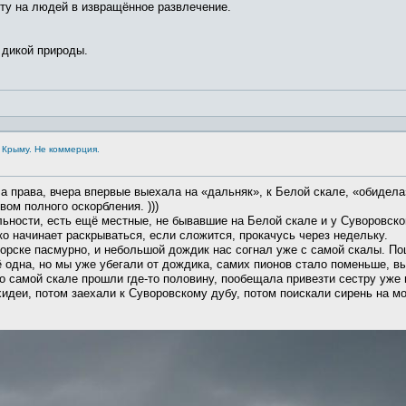
ту на людей в извращённое развлечение.
 дикой природы.
 Крыму. Не коммерция.
ла права, вчера впервые выехала на «дальняк», к Белой скале, «обидела
вом полного оскорбления. )))
ьности, есть ещё местные, не бывавшие на Белой скале и у Суворовско
ко начинает раскрываться, если сложится, прокачусь через недельку.
рске пасмурно, и небольшой дождик нас согнал уже с самой скалы. Пош
 одна, но мы уже убегали от дождика, самих пионов стало поменьше, в
о самой скале прошли где-то половину, пообещала привезти сестру уже 
хидеи, потом заехали к Суворовскому дубу, потом поискали сирень на мо