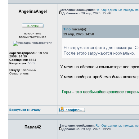
Заголовок сообщения:
Re: Однодневные походы по
AngelinaAngel
Добавлено:
29 апр, 2026, 15:49
Сообщение
Tino
писал(а):
↑
В
покоритель
сети
29 апр, 2026, 14:50
восьмитысячников
Не загружаются фото для прсмотра. С
После этого загружаются нормально.
Зарегистрирован:
18 сен,
2009, 14:39
Сообщения:
8684
Репутация:
5532
У меня на айфоне и компьютере все пре
Откуда:
любимый
Севастополь
У меня наоборот проблема была позавчера
_________________
Горы – это необычайно красивое творен
Вернуться к началу
Профиль
Заголовок сообщения:
Re: Однодневные походы по
Павла42
Добавлено:
29 апр, 2026, 19:28
Сообщение