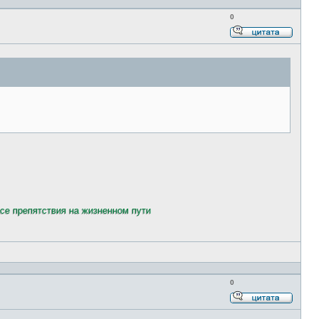
0
Ответи
с
цитато
все препятствия на жизненном пути
0
Ответи
с