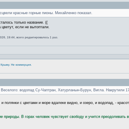
асцвели красные горные пионы. Михайленко показал.
сталось только название. ((
цветут, если не вытоптали.
026, 19:44, всего редактировалось 1 раз.
 Крыму. Не коммерция.
з Веселого: водопад Су-Чаптран, Хатурланын-Бурун, Вигла. Накрутили 1
 и полянки с цветами и море вдалеке видно, и озеро, и водопад, - красо
ие природы. В горах человек чувствует свободу и учится преодолевать 