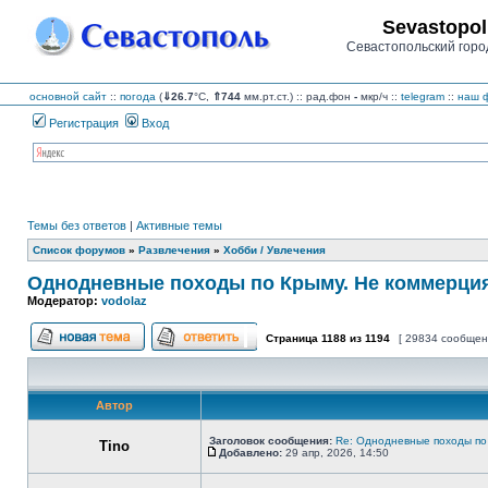
Sevastopol
Севастопольский горо
основной сайт
::
погода
(
⇓26.7
°C,
⇑744
мм.рт.ст.) :: рад.фон
-
мкр/ч
::
telegram
::
наш ф
Регистрация
Вход
Темы без ответов
|
Активные темы
Список форумов
»
Развлечения
»
Хобби / Увлечения
Однодневные походы по Крыму. Не коммерция
Модератор:
vodolaz
Страница
1188
из
1194
[ 29834 сообщен
Начать новую тему
Ответить на тему
Автор
Заголовок сообщения:
Re: Однодневные походы по
Tino
Добавлено:
29 апр, 2026, 14:50
Сообщение