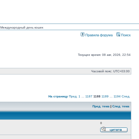
ан Международный день кошек
Правила форума
Поиск
Текущее время: 08 авг, 2026, 22:54
Часовой пояс:
UTC+03:00
На страницу
Пред.
1
…
1187
1188
1189
…
1194
След.
Пред. тема
|
След. тема
0
Ответи
с