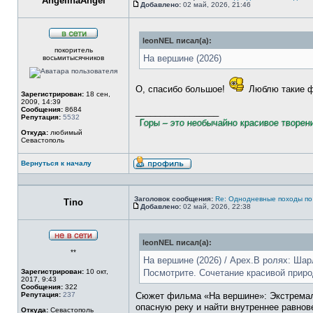
AngelinaAngel
Добавлено:
02 май, 2026, 21:46
Сообщение
leonNEL писал(а):
В
покоритель
сети
На вершине (2026)
восьмитысячников
О, спасибо большое!
Люблю такие ф
Зарегистрирован:
18 сен,
2009, 14:39
Сообщения:
8684
_________________
Репутация:
5532
Горы – это необычайно красивое творен
Откуда:
любимый
Севастополь
Вернуться к началу
Профиль
Заголовок сообщения:
Re: Однодневные походы по
Tino
Добавлено:
02 май, 2026, 22:38
Сообщение
leonNEL писал(а):
Не
**
в
На вершине (2026) / Apex.В ролях: Шар
сети
Зарегистрирован:
10 окт,
Посмотрите. Сочетание красивой приро
2017, 9:43
Сообщения:
322
Репутация:
237
Сюжет фильма «На вершине»: Экстремалк
опасную реку и найти внутреннее равнов
Откуда:
Севастополь