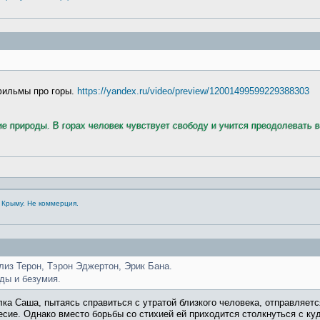
ильмы про горы.
https://yandex.ru/video/preview/12001499599229388303
ие природы. В горах человек чувствует свободу и учится преодолевать 
 Крыму. Не коммерция.
лиз Терон, Тэрон Эджертон, Эрик Бана.
ды и безумия.
а Саша, пытаясь справиться с утратой близкого человека, отправляетс
есие. Однако вместо борьбы со стихией ей приходится столкнуться с ку