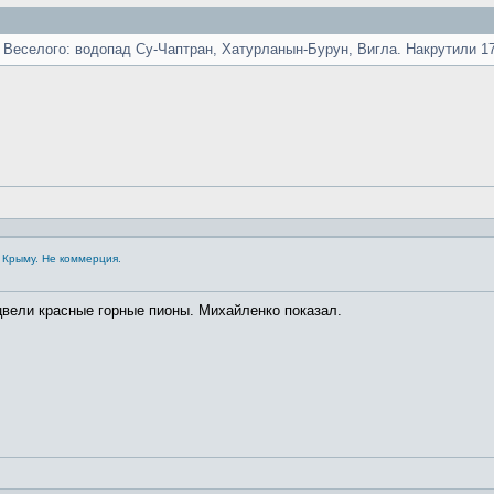
з Веселого: водопад Су-Чаптран, Хатурланын-Бурун, Вигла. Накрутили 1
 Крыму. Не коммерция.
цвели красные горные пионы. Михайленко показал.