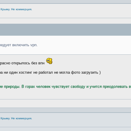
 Крыму. Не коммерция.
ледует включить vpn.
красно открылось без впн
 ни один хостинг не работал не могла фото загрузить )
ие природы. В горах человек чувствует свободу и учится преодолевать 
 Крыму. Не коммерция.