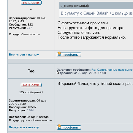
s_tramp писал(а):
Не
**
в
В субботу с Сашей Balash +1 кольцо и
сети
Зарегистрирован:
10 окт,
2017, 9:43
С фотохостингом проблемы.
Сообщения:
322
Не загружаются фото для прсмотра.
Репутация:
237
Следует включить vpn.
Откуда:
Севастополь
После этого загружаются нормально.
Вернуться к началу
Профиль
Заголовок сообщения:
Re: Однодневные походы по
Тео
Добавлено:
29 апр, 2026, 15:08
Сообщение
В Красной балке, что у Белой скалы рас
Не
12k сообщений+
в
сети
Зарегистрирован:
06 дек,
2007, 23:39
Сообщения:
13537
Репутация:
6364
Постоялец:
Везде и всегда
Откуда:
русский Севастополь.
Вернуться к началу
Профиль