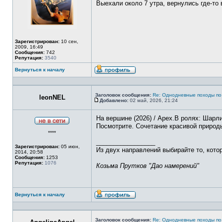
Выехали около 7 утра, вернулись где-то 
Зарегистрирован:
10 сен,
2009, 16:49
Сообщения:
742
Репутация:
3540
Вернуться к началу
Профиль
Заголовок сообщения:
Re: Однодневные походы по
leonNEL
Добавлено:
02 май, 2026, 21:24
Сообщение
На вершине (2026) / Apex.В ролях: Шарл
Посмотрите. Сочетание красивой природ
Не
****
в
сети
_________________
Зарегистрирован:
05 июн,
Из двух направлений выбирайте то, кото
2014, 20:58
Сообщения:
1253
Репутация:
1076
Козьма Прутков "Дао намерений"
Вернуться к началу
Профиль
Заголовок сообщения:
Re: Однодневные походы по