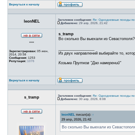
Вернуться к началу
Профиль
Заголовок сообщения:
Re: Однодневные походы по
leonNEL
Добавлено:
29 апр, 2026, 21:42
Сообщение
s_tramp
Во сколько Вы выехали из Севастополя?
Не
****
в
сети
_________________
Зарегистрирован:
05 июн,
Из двух направлений выбирайте то, кото
2014, 20:58
Сообщения:
1253
Репутация:
1076
Козьма Прутков "Дао намерений"
Вернуться к началу
Профиль
Заголовок сообщения:
Re: Однодневные походы по
s_tramp
Добавлено:
30 апр, 2026, 8:08
Сообщение
leonNEL
писал(а):
↑
Не
***
в
29 апр, 2026, 21:42
сети
Во сколько Вы выехали из Севастопол