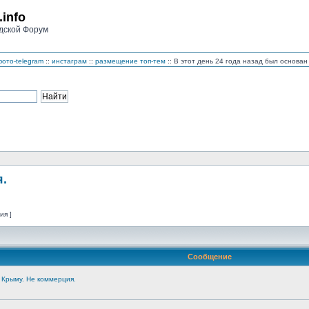
.info
дской Форум
ото-telegram
::
инстаграм
::
размещение топ-тем
:: В этот день 24 года назад был основ
.
ия ]
Сообщение
 Крыму. Не коммерция.