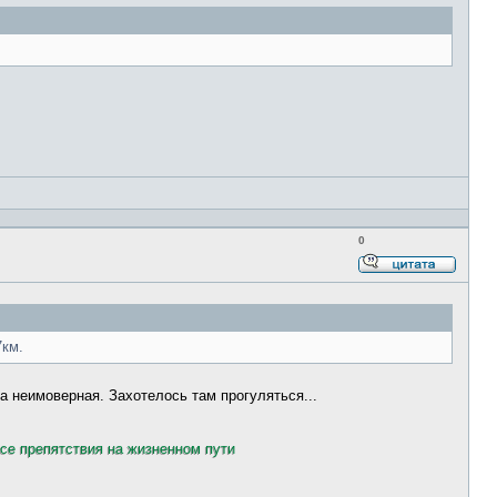
цитато
0
Ответи
с
цитато
7км.
та неимоверная. Захотелось там прогуляться...
все препятствия на жизненном пути