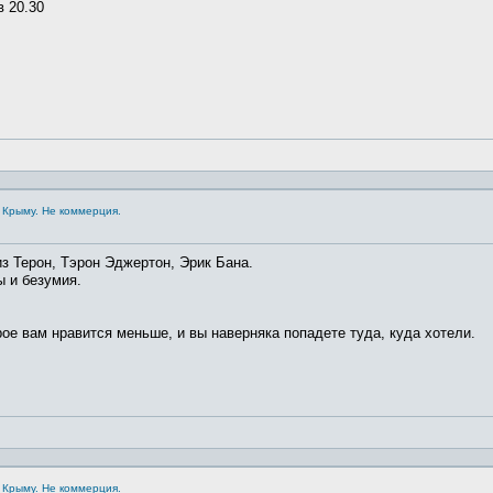
в 20.30
 Крыму. Не коммерция.
из Терон, Тэрон Эджертон, Эрик Бана.
ы и безумия.
рое вам нравится меньше, и вы наверняка попадете туда, куда хотели.
 Крыму. Не коммерция.