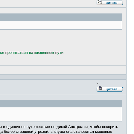
Ответи
с
цитато
все препятствия на жизненном пути
0
Ответи
с
цитато
я в одиночное путешествие по дикой Австралии, чтобы покорить
да более страшной угрозой: в глуши она становится мишенью