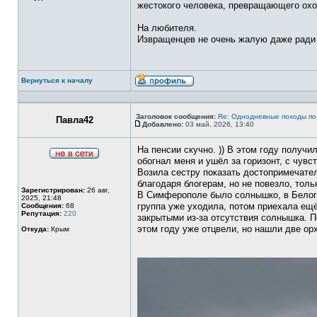
жестокого человека, превращающего охо
На любителя.
Извращенцев не очень жалую даже ради
Вернуться к началу
Профиль
Заголовок сообщения:
Re: Однодневные походы по
Павла42
Добавлено:
03 май, 2026, 13:40
Сообщение
На пенсии скучно. )) В этом году получи
обогнал меня и ушёл за горизонт, с чувст
Не
в
Возила сестру показать достопримечател
сети
благодаря блогерам, но не повезло, толь
Зарегистрирован:
26 авг,
В Симферополе было солнышко, в Белого
2025, 21:48
группа уже уходила, потом приехала ещё
Сообщения:
68
Репутация:
220
закрытыми из-за отсутствия солнышка. П
этом году уже отцвели, но нашли две ор
Откуда:
Крым