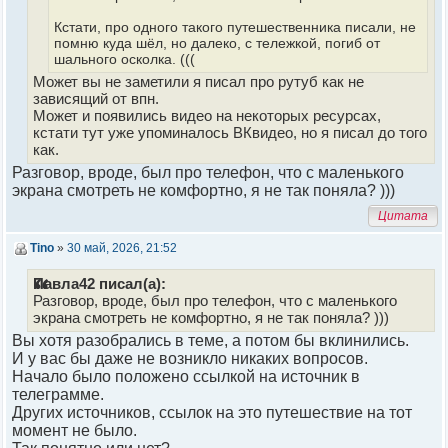
Кстати, про одного такого путешественника писали, не
помню куда шёл, но далеко, с тележкой, погиб от
шального осколка. (((
Может вы не заметили я писал про рутуб как не
зависящий от впн.
Может и появились видео на некоторых ресурсах,
кстати тут уже упоминалось ВКвидео, но я писал до того
как.
Разговор, вроде, был про телефон, что с маленького
экрана смотреть не комфортно, я не так поняла? )))
Цитата
Tino
»
30 май, 2026, 21:52
Павла42 писал(а):
Разговор, вроде, был про телефон, что с маленького
экрана смотреть не комфортно, я не так поняла? )))
Вы хотя разобрались в теме, а потом бы вклинились.
И у вас бы даже не возникло никаких вопросов.
Начало было положено ссылкой на источник в
телеграмме.
Других источников, ссылок на это путешествие на тот
момент не было.