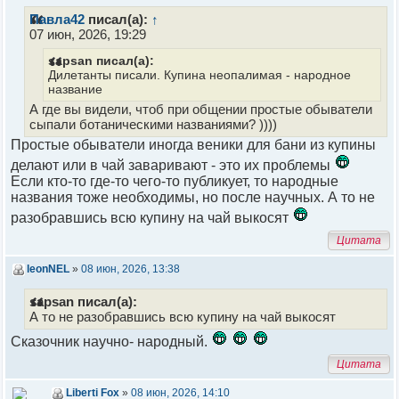
Павла42
писал(а):
↑
07 июн, 2026, 19:29
sapsan писал(а):
Дилетанты писали. Купина неопалимая - народное
название
А где вы видели, чтоб при общении простые обыватели
сыпали ботаническими названиями? ))))
Простые обыватели иногда веники для бани из купины
делают или в чай заваривают - это их проблемы
Если кто-то где-то чего-то публикует, то народные
названия тоже необходимы, но после научных. А то не
разобравшись всю купину на чай выкосят
Цитата
leonNEL
»
08 июн, 2026, 13:38
sapsan писал(а):
А то не разобравшись всю купину на чай выкосят
Сказочник научно- народный.
Цитата
Liberti Fox
»
08 июн, 2026, 14:10