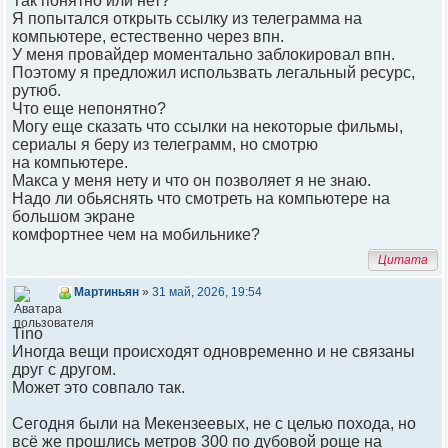
Так понятно или нет?
Я попытался открыть ссылку из телеграмма на
компьютере, естественно через впн.
У меня провайдер моментально заблокировал впн.
Поэтому я предложил использвать легальный ресурс,
рутюб.
Что еще непонятно?
Могу еще сказать что ссылки на некоторые фильмы,
сериалы я беру из телеграмм, но смотрю
на компьютере.
Макса у меня нету и что он позволяет я не знаю.
Надо ли обьяснять что смотреть на компьютере на
большом экране
комфортнее чем на мобильнике?
Цитата
Мартиньян
»
31 май, 2026, 19:54
Tino
Иногда вещи происходят одновременно и не связаны
друг с другом.
Может это совпало так.
Сегодня были на Мекензеевых, не с целью похода, но
всё же прошлись метров 300 по дубовой роще на