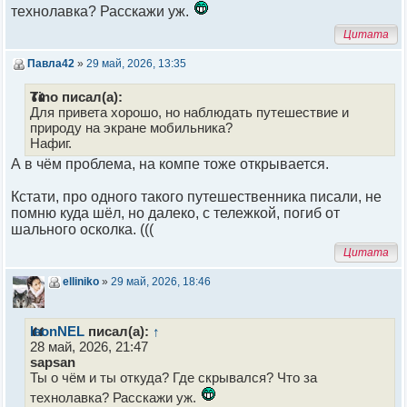
технолавка? Расскажи уж.
Цитата
Павла42
»
29 май, 2026, 13:35
Tino писал(а):
Для привета хорошо, но наблюдать путешествие и
природу на экране мобильника?
Нафиг.
А в чём проблема, на компе тоже открывается.
Кстати, про одного такого путешественника писали, не
помню куда шёл, но далеко, с тележкой, погиб от
шального осколка. (((
Цитата
elliniko
»
29 май, 2026, 18:46
leonNEL
писал(а):
↑
28 май, 2026, 21:47
sapsan
Ты о чём и ты откуда? Где скрывался? Что за
технолавка? Расскажи уж.