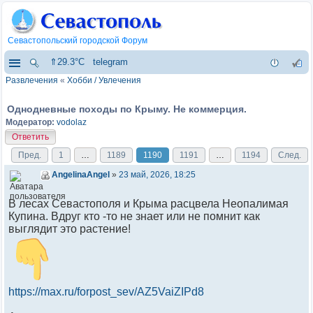
Севастопольский городской Форум
⇑29.3°C
telegram
Развлечения
«
Хобби / Увлечения
Однодневные походы по Крыму. Не коммерция.
Модератор:
vodolaz
Ответить
Пред.
1
…
1189
1190
1191
…
1194
След.
AngelinaAngel
»
23 май, 2026, 18:25
В лесах Севастополя и Крыма расцвела Неопалимая
Купина. Вдруг кто -то не знает или не помнит как
выглядит это растение!
https://max.ru/forpost_sev/AZ5VaiZIPd8