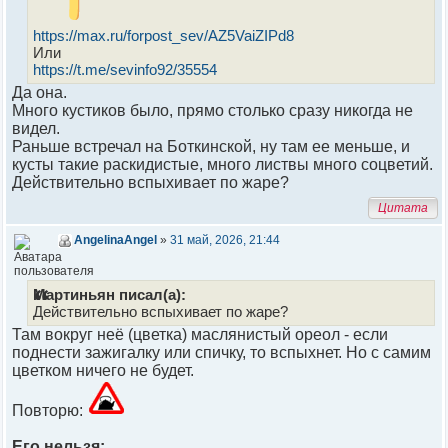
https://max.ru/forpost_sev/AZ5VaiZIPd8
Или
https://t.me/sevinfo92/35554
Да она.
Много кустиков было, прямо столько сразу никогда не
видел.
Раньше встречал на Боткинской, ну там ее меньше, и
кусты такие раскидистые, много листвы много соцветий.
Действительно вспыхивает по жаре?
Цитата
AngelinaAngel
»
31 май, 2026, 21:44
Мартиньян писал(а):
Действительно вспыхивает по жаре?
Там вокруг неё (цветка) маслянистый ореол - если
поднести зажигалку или спичку, то вспыхнет. Но с самим
цветком ничего не будет.
Повторю:
Его нельзя: