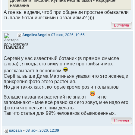
Дилетанты писали. Купина неопалимая - народное
название
А где вы видели, чтоб при общении простые обыватели
сыпали ботаническими названиями? ))))
Цитата
AngelinaAngel
»
07 июн, 2026, 19:55
Павла42
Сергей у нас известный ботаник (в прямом смысле
слова) , я когда его вижу он мне про грибы и мох
рассказывает в основном
Серёга, выше Дима Мартиньян указал что это ясенец и
прикрепил фото этого растения.
Но для таких как я, которые кроме роз и тюльпанов
больше названия растений не знают
и не
запоминают - мне всё равно как его зовут, мне надо его
фото и что нельзя с ним делать.
Так что статья для 99% человеков обыкновенных.
Цитата
sapsan
»
08 июн, 2026, 12:39