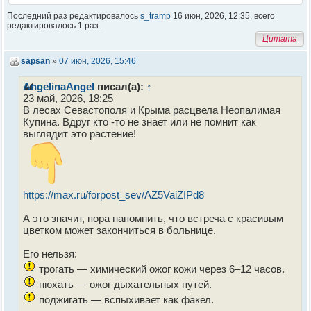
Последний раз редактировалось
s_tramp
16 июн, 2026, 12:35, всего
редактировалось 1 раз.
Цитата
sapsan
»
07 июн, 2026, 15:46
AngelinaAngel
писал(а):
↑
23 май, 2026, 18:25
В лесах Севастополя и Крыма расцвела Неопалимая
Купина. Вдруг кто -то не знает или не помнит как
выглядит это растение!
https://max.ru/forpost_sev/AZ5VaiZIPd8
А это значит, пора напомнить, что встреча с красивым
цветком может закончиться в больнице.
Его нельзя:
трогать — химический ожог кожи через 6–12 часов.
нюхать — ожог дыхательных путей.
поджигать — вспыхивает как факел.