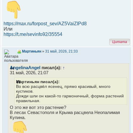
https://max.ru/forpost_sev/AZ5VaiZIPd8
Или
https://t.me/sevinfo92/35554
Цитата
Мартиньян
»
31 май, 2026, 21:33
AngelinaAngel
писал(а):
↑
31 май, 2026, 21:07
Мартиньян писал(а):
Во всю расцвёл ясенец, прямо красивый, много
кустиков.
Дожди шли он какой-то гармоничный, форма растений
правильная.
О это же вот это растение?
В лесах Севастополя и Крыма расцвела Неопалимая
Купина.