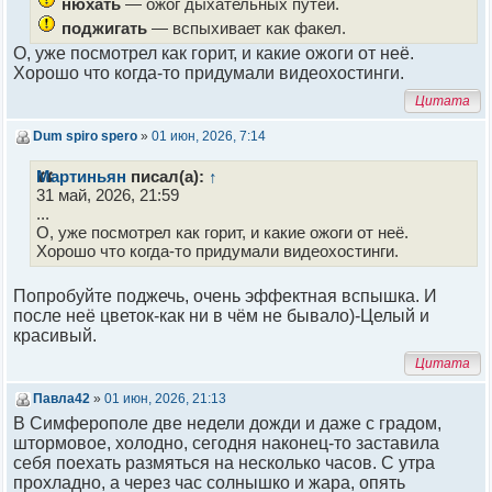
нюхать
— ожог дыхательных путей.
поджигать
— вспыхивает как факел.
О, уже посмотрел как горит, и какие ожоги от неё.
Хорошо что когда-то придумали видеохостинги.
Цитата
Dum spiro spero
»
01 июн, 2026, 7:14
Мартиньян
писал(а):
↑
31 май, 2026, 21:59
...
О, уже посмотрел как горит, и какие ожоги от неё.
Хорошо что когда-то придумали видеохостинги.
Попробуйте поджечь, очень эффектная вспышка. И
после неё цветок-как ни в чём не бывало)-Целый и
красивый.
Цитата
Павла42
»
01 июн, 2026, 21:13
В Симферополе две недели дожди и даже с градом,
штормовое, холодно, сегодня наконец-то заставила
себя поехать размяться на несколько часов. С утра
прохладно, а через час солнышко и жара, опять