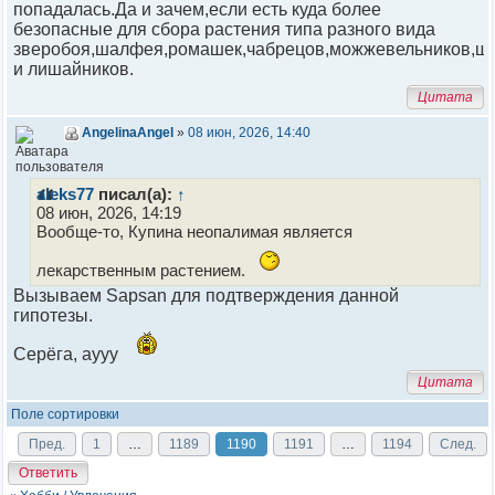
попадалась.Да и зачем,если есть куда более
безопасные для сбора растения типа разного вида
зверобоя,шалфея,ромашек,чабрецов,можжевельников,ш
и лишайников.
Цитата
AngelinaAngel
»
08 июн, 2026, 14:40
aleks77
писал(а):
↑
08 июн, 2026, 14:19
Вообще-то, Купина неопалимая является
лекарственным растением.
Вызываем Sapsan для подтверждения данной
гипотезы.
Серёга, аууу
Цитата
Поле сортировки
Пред.
1
…
1189
1190
1191
…
1194
След.
Ответить