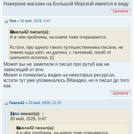
Наверное магазин на Большой Морской имеется в виду
Цитата
Tino
»
30 май, 2026, 0:47
Павла42 писал(а):
А в чём проблема, на компе тоже открывается.
Кстати, про одного такого путешественника писали, не
помню куда шёл, но далеко, с тележкой, погиб от
шального осколка. (((
Может вы не заметили я писал про рутуб как не
зависящий от впн.
Может и появились видео на некоторых ресурсах,
кстати тут уже упоминалось ВКвидео, но я писал до того
как.
Цитата
Павла42
»
30 май, 2026, 12:25
Tino
писал(а):
↑
30 май, 2026, 0:47
Павла42 писал(а):
А в чём проблема, на компе тоже открывается.