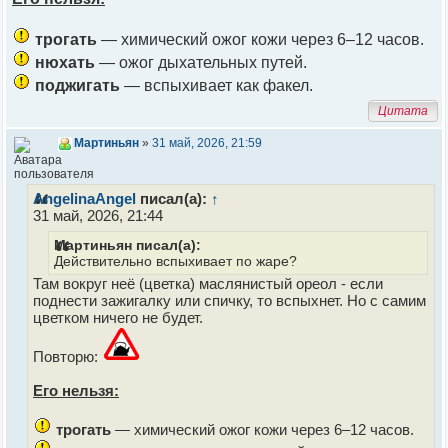
трогать
— химический ожог кожи через 6–12 часов.
нюхать
— ожог дыхательных путей.
поджигать
— вспыхивает как факел.
Цитата
Мартиньян
»
31 май, 2026, 21:59
AngelinaAngel
писал(а):
↑
31 май, 2026, 21:44
Мартиньян писал(а):
Действительно вспыхивает по жаре?
Там вокруг неё (цветка) маслянистый ореол - если
поднести зажигалку или спичку, то вспыхнет. Но с самим
цветком ничего не будет.
Повторю:
Его нельзя:
трогать
— химический ожог кожи через 6–12 часов.