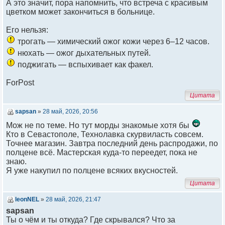
А это значит, пора напомнить, что встреча с красивым
цветком может закончиться в больнице.
Его нельзя:
трогать — химический ожог кожи через 6–12 часов.
нюхать — ожог дыхательных путей.
поджигать — вспыхивает как факел.
ForPost
Цитата
sapsan
»
28 май, 2026, 20:56
Мож не по теме. Но тут морды знакомые хотя бы
Кто в Севастополе, Технолавка скурвиласть совсем.
Точнее магазин. Завтра последний день распродажи, по
полцене всё. Мастерская куда-то переедет, пока не
знаю.
Я уже накупил по полцене всяких вкусностей.
Цитата
leonNEL
»
28 май, 2026, 21:47
sapsan
Ты о чём и ты откуда? Где скрывался? Что за