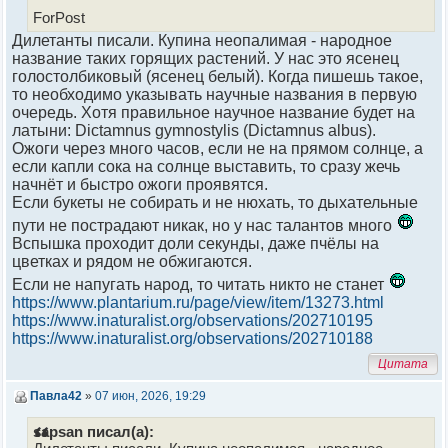
ForPost
Дилетанты писали. Купина неопалимая - народное
название таких горящих растений. У нас это ясенец
голостолбиковый (ясенец белый). Когда пишешь такое,
то необходимо указывать научные названия в первую
очередь. Хотя правильное научное название будет на
латыни: Dictamnus gymnostylis (Dictamnus albus).
Ожоги через много часов, если не на прямом солнце, а
если капли сока на солнце выставить, то сразу жечь
начнёт и быстро ожоги проявятся.
Если букеты не собирать и не нюхать, то дыхательные
пути не пострадают никак, но у нас талантов много
Вспышка проходит доли секунды, даже пчёлы на
цветках и рядом не обжигаются.
Если не напугать народ, то читать никто не станет
https://www.plantarium.ru/page/view/item/13273.html
https://www.inaturalist.org/observations/202710195
https://www.inaturalist.org/observations/202710188
Цитата
Павла42
»
07 июн, 2026, 19:29
sapsan писал(а):