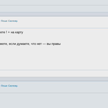
 Леше Скопову.
те ! + на карту
жете, если думаете, что нет — вы правы
 Леше Скопову.