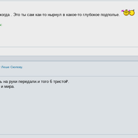
когда . Это ты сам как-то нырнул в какое-то глубокое подполье.
ы:
 Леше Скопову.
 на руки передали.и того 6 тристо₽.
 и мира.