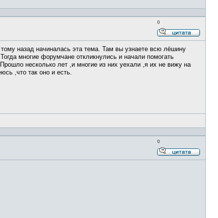
0
Ответи
с
т тому назад начиналась эта тема. Там вы узнаете всю лёшину
цитато
 Тогда многие форумчане откликнулись и начали помогать
рошло несколько лет ,и многие из них уехали ,я их не вижу на
сь ,что так оно и есть.
0
Ответи
с
цитато