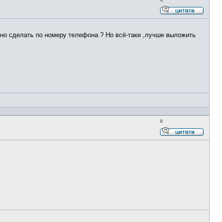
Ответи
с
цитато
ожно сделать по номеру телефона ? Но всё-таки ,лучше выложить
0
Ответи
с
цитато