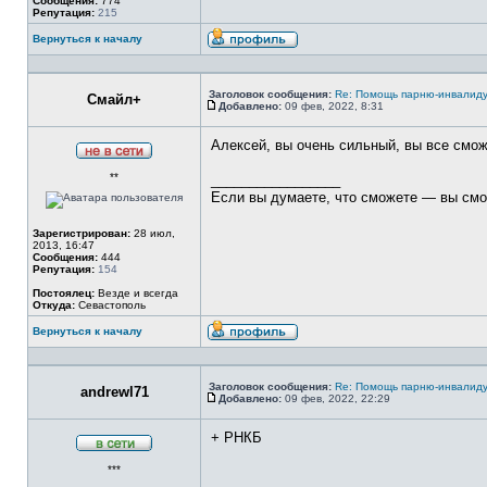
Сообщения:
774
Репутация:
215
Вернуться к началу
Профиль
Заголовок сообщения:
Re: Помощь парню-инвалиду
Смайл+
Добавлено:
09 фев, 2022, 8:31
Сообщение
Алексей, вы очень сильный, вы все сможе
Не
**
в
_________________
сети
Если вы думаете, что сможете — вы смо
Зарегистрирован:
28 июл,
2013, 16:47
Сообщения:
444
Репутация:
154
Постоялец:
Везде и всегда
Откуда:
Севастополь
Вернуться к началу
Профиль
Заголовок сообщения:
Re: Помощь парню-инвалиду
andrewl71
Добавлено:
09 фев, 2022, 22:29
Сообщение
+ РНКБ
В
***
сети