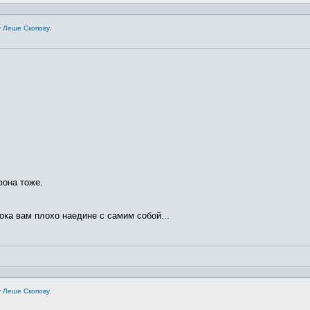
 Леше Скопову.
фона тоже.
ока вам плохо наедине с самим собой...
 Леше Скопову.