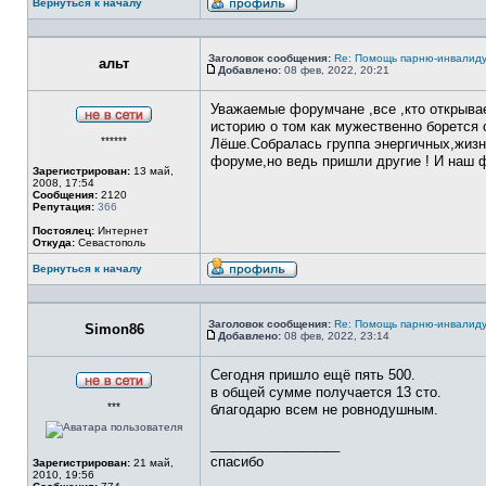
Вернуться к началу
Профиль
Заголовок сообщения:
Re: Помощь парню-инвалиду
альт
Добавлено:
08 фев, 2022, 20:21
Сообщение
Уважаемые форумчане ,все ,кто открывае
историю о том как мужественно борется
Не
******
в
Лёше.Собралась группа энергичных,жизне
сети
форуме,но ведь пришли другие ! И наш ф
Зарегистрирован:
13 май,
2008, 17:54
Сообщения:
2120
Репутация:
366
Постоялец:
Интернет
Откуда:
Севастополь
Вернуться к началу
Профиль
Заголовок сообщения:
Re: Помощь парню-инвалиду
Simon86
Добавлено:
08 фев, 2022, 23:14
Сообщение
Сегодня пришло ещё пять 500.
в общей сумме получается 13 сто.
Не
***
в
благодарю всем не ровнодушным.
сети
_________________
спасибо
Зарегистрирован:
21 май,
2010, 19:56