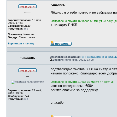
Simon86
Не
Лёшик , я о тебе помню и не забывала ни
******
в
сети
Зарегистрирован:
13 май,
Отправлено спустя 16 часов 58 минут 33 секунд
2008, 17:54
+ на карту РНКБ
Сообщения:
2120
Репутация:
366
Постоялец:
Интернет
Откуда:
Севастополь
Вернуться к началу
Профиль
Заголовок сообщения:
Re: Помощь парню-инвалиду
Simon86
Добавлено:
06 фев, 2022, 23:08
Сообщение
подтверждаю тысяча 300₽ на счету и пять
начало положено. благодарю,всем добра
Не
***
в
сети
Отправлено спустя 21 час 39 минут 47 секунд:
итог на сегодня семь 600₽.
ребята спасибо за поддержку.
Зарегистрирован:
21 май,
2010, 19:56
Сообщения:
774
_________________
Репутация:
215
спасибо