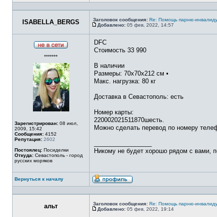
Профиль
Заголовок сообщения:
Re: Помощь парню-инвалиду
ISABELLA_BERGS
Добавлено:
05 фев, 2022, 14:57
Сообщение
DFC
Стоимость 33 990
Не
*******
в
сети
В наличии
Размеры: 70x70x212 см •
Макс. нагрузка: 80 кг
Доставка в Севастополь: есть
Номер карты:
220002021511870шесть.
Зарегистрирован:
08 июл,
Можно сделать перевод по номеру теле
2009, 15:42
Сообщения:
4152
Репутация:
2602
_________________
Постоялец:
Посиделки
Никому не будет хорошо рядом с вами, п
Откуда:
Севастополь - город
русских моряков
Вернуться к началу
Профиль
Заголовок сообщения:
Re: Помощь парню-инвалиду
альт
Добавлено:
05 фев, 2022, 19:14
Сообщение