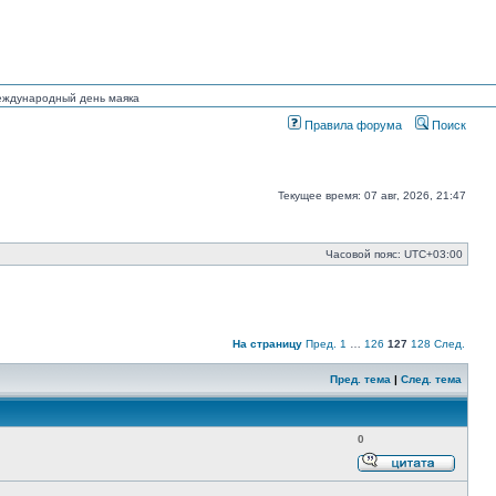
Международный день маяка
Правила форума
Поиск
Текущее время: 07 авг, 2026, 21:47
Часовой пояс:
UTC+03:00
На страницу
Пред.
1
…
126
127
128
След.
Пред. тема
|
След. тема
0
Ответи
с