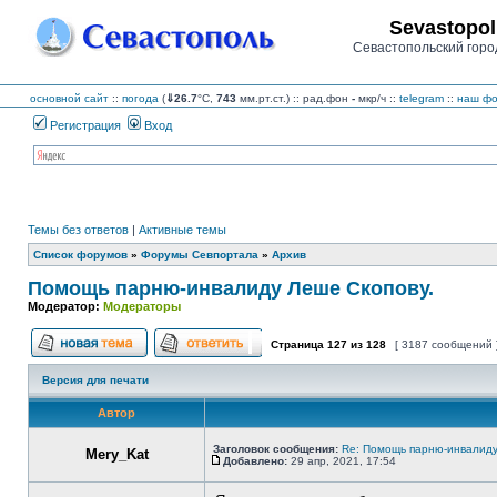
Sevastopol
Севастопольский горо
основной сайт
::
погода
(
⇓26.7
°C,
743
мм.рт.ст.) :: рад.фон
-
мкр/ч
::
telegram
::
наш фо
Регистрация
Вход
Темы без ответов
|
Активные темы
Список форумов
»
Форумы Севпортала
»
Архив
Помощь парню-инвалиду Леше Скопову.
Модератор:
Модераторы
Страница
127
из
128
[ 3187 сообщений 
Начать новую тему
Ответить на тему
Версия для печати
Автор
Заголовок сообщения:
Re: Помощь парню-инвалиду
Mery_Kat
Добавлено:
29 апр, 2021, 17:54
Сообщение