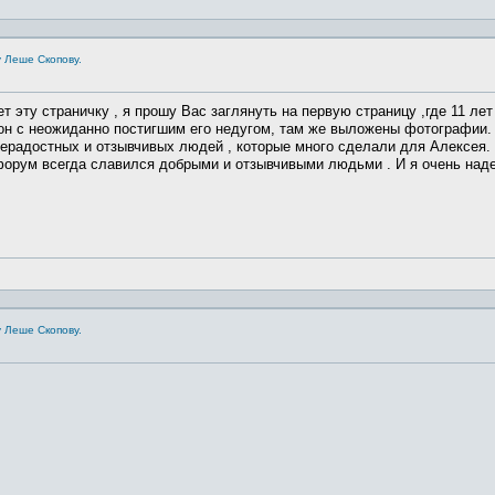
 Леше Скопову.
т эту страничку , я прошу Вас заглянуть на первую страницу ,где 11 ле
 он с неожиданно постигшим его недугом, там же выложены фотографии.
радостных и отзывчивых людей , которые много сделали для Алексея. П
орум всегда славился добрыми и отзывчивыми людьми . И я очень надею
 Леше Скопову.