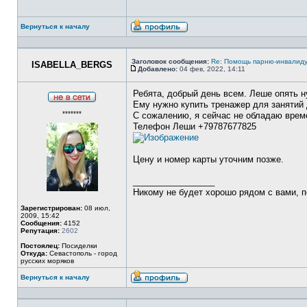
Вернуться к началу
Профиль
Заголовок сообщения:
Re: Помощь парню-инвалиду
ISABELLA_BERGS
Добавлено:
04 фев, 2022, 14:11
Сообщение
Ребята, добрый день всем. Леше опять 
Ему нужно купить тренажер для занятий
Не
*******
в
С сожалению, я сейчас не обладаю време
сети
Телефон Леши +79787677825
Цену и номер карты уточним позже.
_________________
Никому не будет хорошо рядом с вами, п
Зарегистрирован:
08 июл,
2009, 15:42
Сообщения:
4152
Репутация:
2602
Постоялец:
Посиделки
Откуда:
Севастополь - город
русских моряков
Вернуться к началу
Профиль