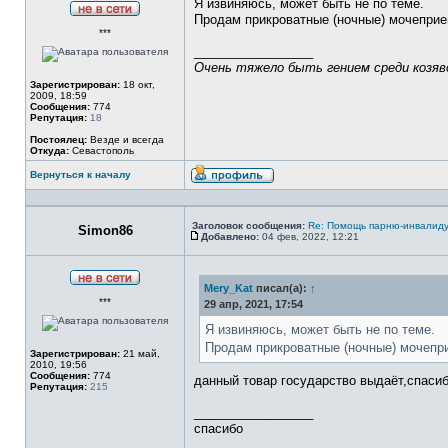
Я извиняюсь, может быть не по теме.
Продам прикроватные (ночные) мочеприе
Не
***
в
сети
_________________
Очень тяжело быть гением среди козяво
Зарегистрирован:
18 окт,
2009, 18:59
Сообщения:
774
Репутация:
18
Постоялец:
Везде и всегда
Откуда:
Севастополь
Вернуться к началу
Профиль
Заголовок сообщения:
Re: Помощь парню-инвалиду
Simon86
Добавлено:
04 фев, 2022, 12:21
Сообщение
Mery_Kat
писал(а):
↑
Не
***
в
29 апр, 2021, 17:54
сети
Я извиняюсь, может быть не по теме.
Продам прикроватные (ночные) мочепри
Зарегистрирован:
21 май,
2010, 19:56
Сообщения:
774
данный товар государство выдаёт,спаси
Репутация:
215
_________________
спасибо