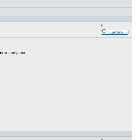
0
Ответи
с
цитато
енем получше.
0