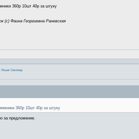
мники 360р 10шт 40р за штуку
к (с) Фаина Георгиевна Раневская
 Леше Скопову.
емники 360р 10шт 40р за штуку
бо за предложение.