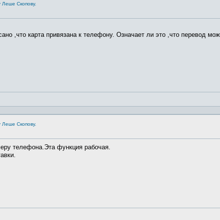
 Леше Скопову.
исано ,что карта привязана к телефону. Означает ли это ,что перевод м
 Леше Скопову.
меру телефона.Эта функция рабочая.
тавки.