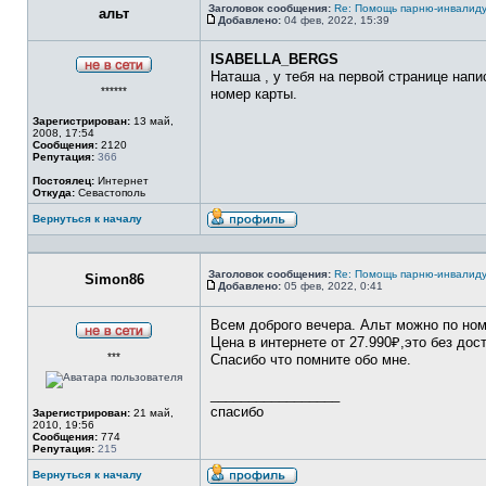
Заголовок сообщения:
Re: Помощь парню-инвалиду
альт
Добавлено:
04 фев, 2022, 15:39
Сообщение
ISABELLA_BERGS
Наташа , у тебя на первой странице нап
Не
******
в
номер карты.
сети
Зарегистрирован:
13 май,
2008, 17:54
Сообщения:
2120
Репутация:
366
Постоялец:
Интернет
Откуда:
Севастополь
Вернуться к началу
Профиль
Заголовок сообщения:
Re: Помощь парню-инвалиду
Simon86
Добавлено:
05 фев, 2022, 0:41
Сообщение
Всем доброго вечера. Альт можно по но
Цена в интернете от 27.990₽,это без дос
Не
***
в
Спасибо что помните обо мне.
сети
_________________
спасибо
Зарегистрирован:
21 май,
2010, 19:56
Сообщения:
774
Репутация:
215
Вернуться к началу