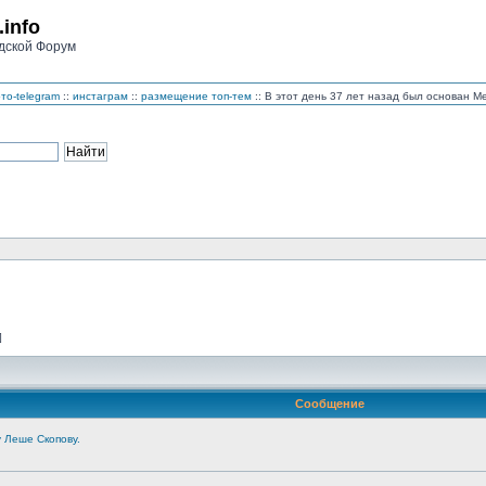
.info
дской Форум
то-telegram
::
инстаграм
::
размещение топ-тем
:: В этот день 37 лет назад был основан 
]
Сообщение
 Леше Скопову.