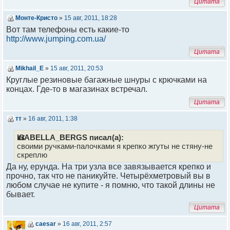
Цитата
Монте-Кристо
»
15 авг, 2011, 18:28
Вот там телефоны есть какие-то
http://www.jumping.com.ua/
Цитата
Mikhail_E
»
15 авг, 2011, 20:53
Круглые резиновые багажные шнуры с крючками на
концах. Где-то в магазинах встречал.
Цитата
тт
»
16 авг, 2011, 1:38
ISABELLA_BERGS писал(а):
своими ручками-палочками я крепко жгуты не стяну-не
скреплю
Да ну, ерунда. На три узла все завязывается крепко и
прочно, так что не паникуйте. Четырёхметровый вы в
любом случае не купите - я помню, что такой длины не
бывает.
Цитата
caesar
»
16 авг, 2011, 2:57