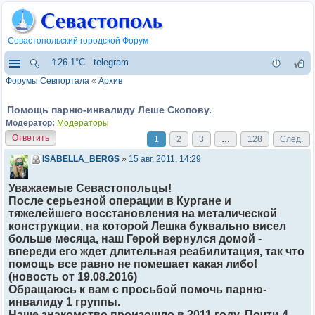
Севастопольский городской Форум
⇑26.1°C
telegram
Форумы Севпортала
«
Архив
Помощь парню-инвалиду Леше Скопову.
Модератор:
Модераторы
Ответить
1
2
3
…
128
След.
ISABELLA_BERGS
»
15 авг, 2011, 14:29
Уважаемые Севастопольцы!
После серьезной операции в Кургане и
тяжелейшего восстановления на металической
конструкции, на которой Лешка буквально висел
больше месяца, наш Герой вернулся домой -
впереди его ждет длительная реабилитация, так что
помощь все равно не помешает какая либо!
(новость от 19.08.2016)
Обращаюсь к вам с просьбой помочь парню-
инвалиду 1 группы.
Наше знакомство произошло в 2011 году. Почти 4