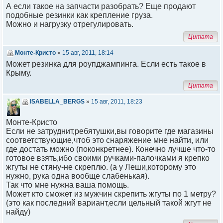
А если такое на запчасти разобрать? Еще продают
подобные резинки как крепление груза.
Можно и нагрузку отрегулировать.
Цитата
Монте-Кристо
»
15 авг, 2011, 18:14
Может резинка для роупджампинга. Если есть такое в
Крыму.
Цитата
ISABELLA_BERGS
»
15 авг, 2011, 18:23
Монте-Кристо
Если не затруднит,ребятушки,вы говорите где магазины
соответствующие,чтоб это снаряжение мне найти, или
где достать можно (поконкретнее). Конечно лучше что-то
готовое взять,ибо своими ручками-палочками я крепко
жгуты не стяну-не скреплю. (а у Леши,которому это
нужно, рука одна вообще слабенькая).
Так что мне нужна ваша помощь.
Может кто сможет из мужчин скрепить жгуты по 1 метру?
(это как последний вариант,если цельный такой жгут не
найду)