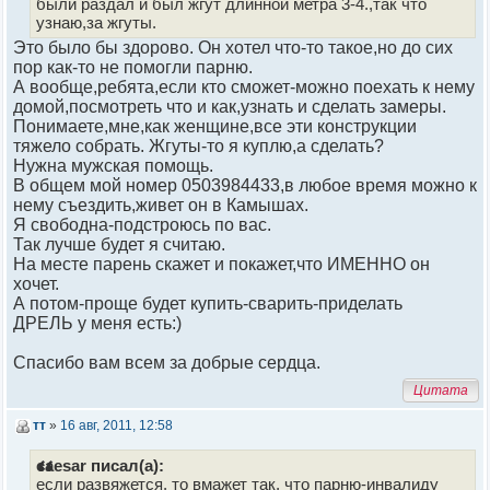
были раздал и был жгут длинной метра 3-4.,так что
узнаю,за жгуты.
Это было бы здорово. Он хотел что-то такое,но до сих
пор как-то не помогли парню.
А вообще,ребята,если кто сможет-можно поехать к нему
домой,посмотреть что и как,узнать и сделать замеры.
Понимаете,мне,как женщине,все эти конструкции
тяжело собрать. Жгуты-то я куплю,а сделать?
Нужна мужская помощь.
В общем мой номер 0503984433,в любое время можно к
нему съездить,живет он в Камышах.
Я свободна-подстроюсь по вас.
Так лучше будет я считаю.
На месте парень скажет и покажет,что ИМЕННО он
хочет.
А потом-проще будет купить-сварить-приделать
ДРЕЛЬ у меня есть:)
Спасибо вам всем за добрые сердца.
Цитата
тт
»
16 авг, 2011, 12:58
caesar писал(а):
если развяжется, то вмажет так, что парню-инвалиду