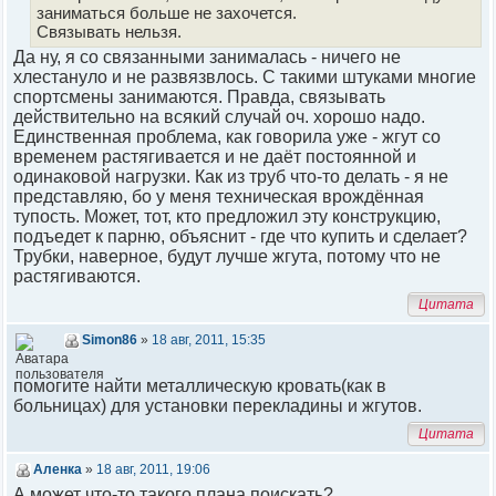
заниматься больше не захочется.
Связывать нельзя.
Да ну, я со связанными занималась - ничего не
хлестануло и не развязвлось. С такими штуками многие
спортсмены занимаются. Правда, связывать
действительно на всякий случай оч. хорошо надо.
Единственная проблема, как говорила уже - жгут со
временем растягивается и не даёт постоянной и
одинаковой нагрузки. Как из труб что-то делать - я не
представляю, бо у меня техническая врождённая
тупость. Может, тот, кто предложил эту конструкцию,
подъедет к парню, объяснит - где что купить и сделает?
Трубки, наверное, будут лучше жгута, потому что не
растягиваются.
Цитата
Simon86
»
18 авг, 2011, 15:35
помогите найти металлическую кровать(как в
больницах) для установки перекладины и жгутов.
Цитата
Аленка
»
18 авг, 2011, 19:06
А может что-то такого плана поискать?