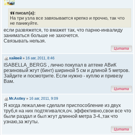
тт писал(а):
На три узла все завязывается крепко и прочно, так что
не паникуйте.
если развяжется, то вмажет так, что парню-инвалиду
заниматься больше не захочется.
Связывать нельзя.
Цитата
хайвей
»
16 авг, 2011, 8:46
ISABELLA_BERGS , лично покупал в аптеке АВиК
резиновый жгут (бинт) шириной 5 см и длиной 5 метров.
Зайдите и посмотрите. Если нужно - куплю и привезу
Вам.
Цитата
Mr.Astley
»
16 авг, 2011, 9:09
Я когда лежал,мне сделали приспособление из двух
труб,я на них подтягивался,оч. эффективно,свои все что
были раздал и был жгут длинной метра 3-4.,так что
узнаю,за жгуты.
Цитата