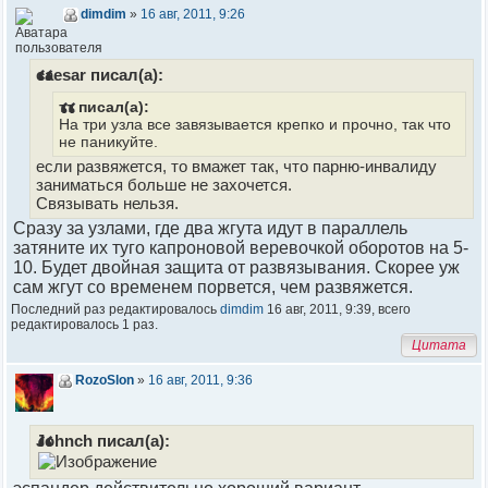
dimdim
»
16 авг, 2011, 9:26
caesar писал(а):
тт писал(а):
На три узла все завязывается крепко и прочно, так что
не паникуйте.
если развяжется, то вмажет так, что парню-инвалиду
заниматься больше не захочется.
Связывать нельзя.
Сразу за узлами, где два жгута идут в параллель
затяните их туго капроновой веревочкой оборотов на 5-
10. Будет двойная защита от развязывания. Скорее уж
сам жгут со временем порвется, чем развяжется.
Последний раз редактировалось
dimdim
16 авг, 2011, 9:39, всего
редактировалось 1 раз.
Цитата
RozoSlon
»
16 авг, 2011, 9:36
Johnch писал(а):