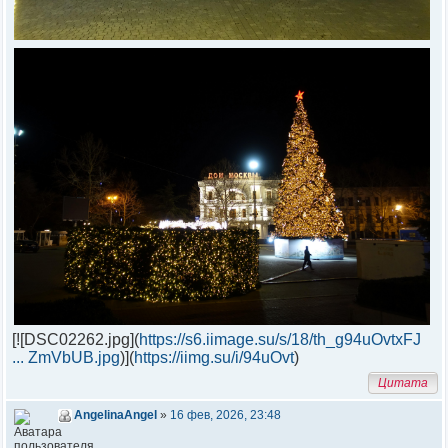
[![DSC02262.jpg](
https://s6.iimage.su/s/18/th_g94uOvtxFJ
... ZmVbUB.jpg
)](
https://iimg.su/i/94uOvt
)
Цитата
AngelinaAngel
»
16 фев, 2026, 23:48