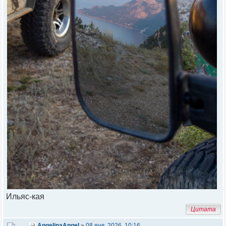
Ильяс-кая
Цитата
AngelinaAngel
»
08 янв, 2026, 10:16