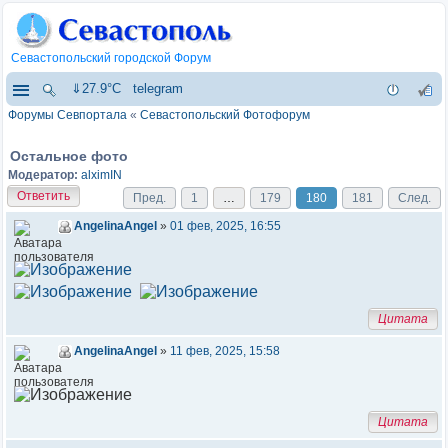
Севастопольский городской Форум
⇓27.9°C
telegram
Форумы Севпортала
«
Севастопольский Фотофорум
Остальное фото
Модератор:
alximIN
Ответить
Пред.
1
…
179
180
181
След.
AngelinaAngel
»
01 фев, 2025, 16:55
Цитата
AngelinaAngel
»
11 фев, 2025, 15:58
Цитата