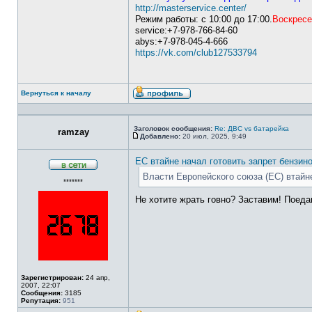
http://masterservice.center/
Режим работы: с 10:00 до 17:00.
Воскресе
service:+7-978-766-84-60
abys:+7-978-045-4-666
https://vk.com/club127533794
Вернуться к началу
Профиль
Заголовок сообщения:
Re: ДВС vs батарейка
ramzay
Добавлено:
20 июл, 2025, 9:49
Сообщение
ЕС втайне начал готовить запрет бензин
В
Власти Европейского союза (ЕС) втайн
*******
сети
Не хотите жрать говно? Заставим! Поед
Зарегистрирован:
24 апр,
2007, 22:07
Сообщения:
3185
Репутация:
951