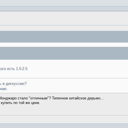
ого есть 1.5-2.5
ть в дискуссию?
знаю.
 Монджаро стало "отличным"? Типичное китайское дерьмо...
купить по той же цене.