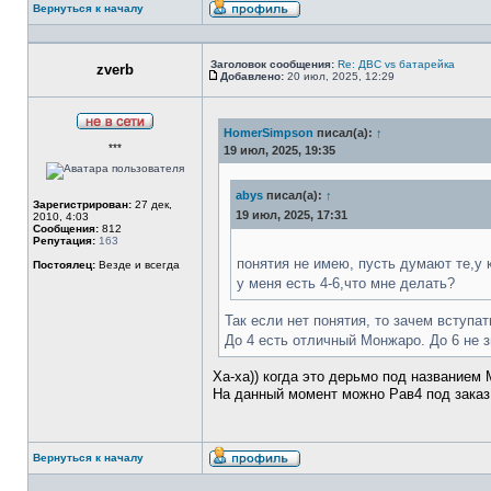
Вернуться к началу
Профиль
Заголовок сообщения:
Re: ДВС vs батарейка
zverb
Добавлено:
20 июл, 2025, 12:29
Сообщение
HomerSimpson
писал(а):
↑
Не
***
в
19 июл, 2025, 19:35
сети
abys
писал(а):
↑
Зарегистрирован:
27 дек,
19 июл, 2025, 17:31
2010, 4:03
Сообщения:
812
Репутация:
163
понятия не имею, пусть думают те,у к
Постоялец:
Везде и всегда
у меня есть 4-6,что мне делать?
Так если нет понятия, то зачем вступа
До 4 есть отличный Монжаро. До 6 не 
Ха-ха)) когда это дерьмо под названием
На данный момент можно Рав4 под заказ 
Вернуться к началу
Профиль