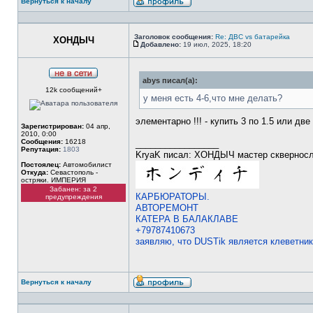
Вернуться к началу
Профиль
Заголовок сообщения:
Re: ДВС vs батарейка
ХОНДЫЧ
Добавлено:
19 июл, 2025, 18:20
Сообщение
abys писал(а):
Не
12k сообщений+
в
у меня есть 4-6,что мне делать?
сети
элементарно !!! - купить 3 по 1.5 или две п
Зарегистрирован:
04 апр,
2010, 0:00
Сообщения:
16218
_________________
Репутация:
1803
KryaK писал: ХОНДЫЧ мастер скверносл
Постоялец:
Автомобилист
Откуда:
Севастополь -
остряки. ИМПЕРИЯ
Забанен: за 2
КАРБЮРАТОРЫ.
предупреждения
АВТОРЕМОНТ
КАТЕРА В БАЛАКЛАВЕ
+79787410673
заявляю, что DUSTik является клеветни
Вернуться к началу
Профиль