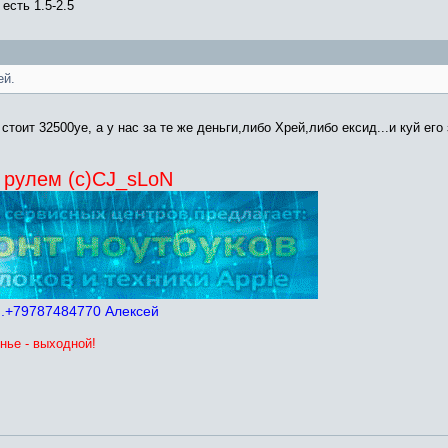
есть 1.5-2.5
ей.
ит 32500уе, а у нас за те же деньги,либо Хрей,либо ексид...и куй его 
 рулем (с)CJ_sLoN
м.+79787484770 Алексей
нье - выходной!