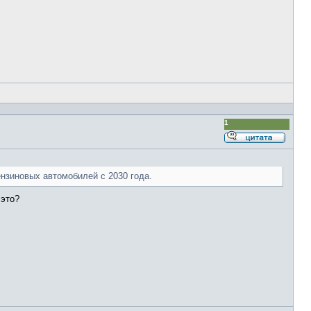
1
Ответи
с
цитато
ензиновых автомобилей с 2030 года.
 это?