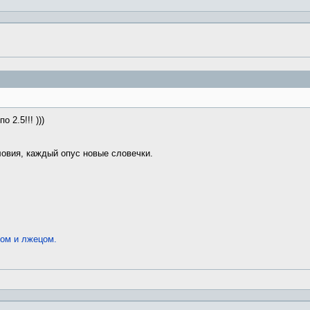
о 2.5!!! )))
овия, каждый опус новые словечки.
ком и лжецом.