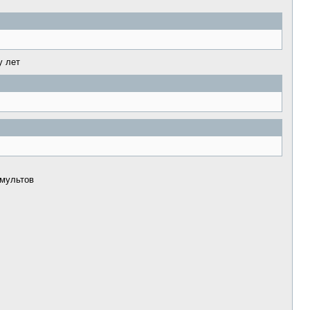
с
цитато
у лет
 мультов