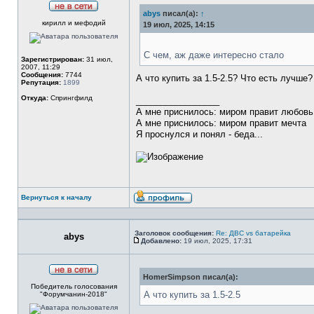
abys
писал(а):
↑
Не
кирилл и мефодий
в
19 июл, 2025, 14:15
сети
С чем, аж даже интересно стало
Зарегистрирован:
31 июл,
2007, 11:29
Сообщения:
7744
А что купить за 1.5-2.5? Что есть лучше?
Репутация:
1899
Откуда:
Спрингфилд
_________________
А мне приснилось: миром правит любовь
А мне приснилось: миром правит мечта
Я проснулся и понял - беда...
Вернуться к началу
Профиль
Заголовок сообщения:
Re: ДВС vs батарейка
abys
Добавлено:
19 июл, 2025, 17:31
Сообщение
HomerSimpson писал(а):
Не
Победитель голосования
в
А что купить за 1.5-2.5
"Форумчанин-2018"
сети