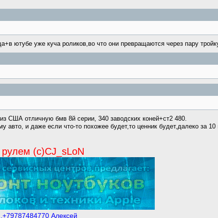
а+в ютубе уже куча роликов,во что они превращаются через пару тройк
.из США отличную бмв 8й серии, 340 заводских коней+ст2 480.
му авто, и даже если что-то похожее будет,то ценник будет,далеко за 10
 рулем (с)CJ_sLoN
м.+79787484770 Алексей