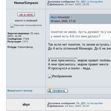
Заголовок сообщения:
Re: ДВС vs батарейка
HomerSimpson
Добавлено:
19 июл, 2025, 19:35
Сообщение
abys
писал(а):
↑
Не
кирилл и мефодий
в
19 июл, 2025, 17:31
сети
понятия не имею, пусть думают те,у ког
Зарегистрирован:
31 июл,
у меня есть 4-6,что мне делать?
2007, 11:29
Сообщения:
7744
Репутация:
1899
Так если нет понятия, то зачем вступать
Откуда:
Спрингфилд
До 4 есть отличный Монжаро. До 6 не зн
_________________
А мне приснилось: миром правит любовь
А мне приснилось: миром правит мечта
Я проснулся и понял - беда...
Вернуться к началу
Профиль
Заголовок сообщения:
Re: ДВС vs батарейка
abys
Добавлено:
19 июл, 2025, 22:37
Сообщение