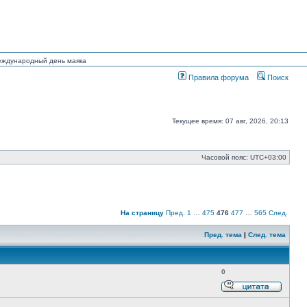
Международный день маяка
Правила форума
Поиск
Текущее время: 07 авг, 2026, 20:13
Часовой пояс:
UTC+03:00
На страницу
Пред.
1
…
475
476
477
…
565
След.
Пред. тема
|
След. тема
0
Ответи
с