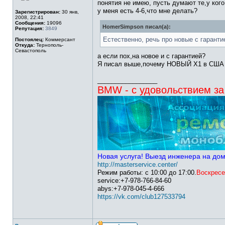
понятия не имею, пусть думают те,у кого 
у меня есть 4-6,что мне делать?
Зарегистрирован:
30 янв,
2008, 22:41
Сообщения:
19096
HomerSimpson писал(а):
Репутация:
3849
Естественно, речь про новые с гаранти
Постоялец:
Коммерсант
Откуда:
Тернополь-
Севастополь
а если пох,на новое и с гарантией?
Я писал выше,почему НОВЫЙ Х1 в США сто
_________________
BMW - с удовольствием за
Новая услуга! Выезд инженера на до
http://masterservice.center/
Режим работы: с 10:00 до 17:00.
Воскресе
service:+7-978-766-84-60
abys:+7-978-045-4-666
https://vk.com/club127533794