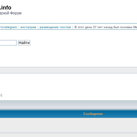
.info
дской Форум
то-telegram
::
инстаграм
::
размещение топ-тем
:: В этот день 37 лет назад был основан 
 ]
Сообщение