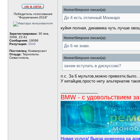
HomerSimpson писал(а):
Не
Победитель голосования
в
До 4 есть отличный Монжаро
"Форумчанин-2018"
сети
куйня полная, динамика чуть лучше овощ
Зарегистрирован:
30 янв,
2008, 22:41
HomerSimpson писал(а):
Сообщения:
19096
Репутация:
3849
До 6 не знаю.
Постоялец:
Коммерсант
Откуда:
Тернополь-
Севастополь
HomerSimpson писал(а):
зачем вступать в дискуссию?
п.с. За 6 мультов,можно привезти,было..
У китайцев,просто нету альтернатив тако
_________________
BMW - с удовольствием за
Новая услуга! Выезд инженера на до