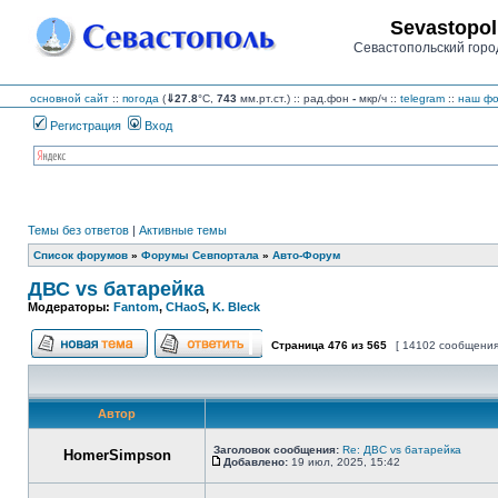
Sevastopol
Севастопольский горо
основной сайт
::
погода
(
⇓27.8
°C,
743
мм.рт.ст.) :: рад.фон
-
мкр/ч
::
telegram
::
наш фо
Регистрация
Вход
Темы без ответов
|
Активные темы
Список форумов
»
Форумы Севпортала
»
Авто-Форум
ДВС vs батарейка
Модераторы:
Fantom
,
CHaoS
,
K. Bleck
Страница
476
из
565
[ 14102 сообщения
Начать новую тему
Ответить на тему
Автор
Заголовок сообщения:
Re: ДВС vs батарейка
HomerSimpson
Добавлено:
19 июл, 2025, 15:42
Сообщение