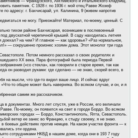
памятников — Французского, Английского и Итальянского кладбищ.
вить памятник. С 1928 г. по 1936 г. мой отец Равве Жозеф
 по адресу: г. Бахчисарай, ул. Калинина, 9 (живем напротив
редвигаться не могу. Приезжайте! Материал, по-моему, ценный. С
ольно тихом районе Бахчисарая, возникшем в послевоенный
 под двускатной черепичной крышей. В саду находилась летняя
я доехал? на чем? И главное — как здоровье? «Раз нормальное,
рел!» — сокрушенно произнес хозяин дома. Этот монолог три года
Севастополе. Потом немного рассказал о своих родителях и
рошедшего XX века. Пара фотографий была периода Первой
ражения («со стекла», как говорили в старое время, так как
да он разводил руками: где сделано — не знаю, скорей всего, в
бя на мысли, что где-то видел ваше лицо. И сейчас вдруг
«Что-то общее может быть наверняка. Во всяком случае, и он, и я
добренная самим же рассказчиком.
ца в документах. Много лет спустя, уже в России, его величали
вве. По-моему, он появился на свет в городе Бордо. Во всяком
риморских городах — Бордо, Константинополь, Ялта, Севастополь.
ьбой ветер ее занес во Францию, к стыду своему, я не знаю.
в боевых действиях против немцев. На каком участке фронта — к
ывались эти ордена.
зъято сотрудниками НКВД в нашем доме, когда они в 193 7 году