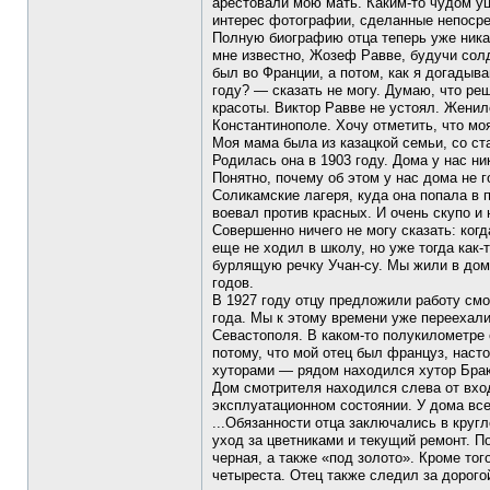
арестовали мою мать. Каким-то чудом у
интерес фотографии, сделанные непосре
Полную биографию отца теперь уже никак
мне известно, Жозеф Равве, будучи сол
был во Франции, а потом, как я догадыва
году? — сказать не могу. Думаю, что р
красоты. Виктор Равве не устоял. Женилс
Константинополе. Хочу отметить, что мо
Моя мама была из казацкой семьи, со ст
Родилась она в 1903 году. Дома у нас н
Понятно, почему об этом у нас дома не 
Соликамские лагеря, куда она попала в 
воевал против красных. И очень скупо и
Совершенно ничего не могу сказать: ког
еще не ходил в школу, но уже тогда как
бурлящую речку Учан-су. Мы жили в доме
годов.
В 1927 году отцу предложили работу смо
года. Мы к этому времени уже переехали
Севастополя. В каком-то полукилометре 
потому, что мой отец был француз, наст
хуторами — рядом находился хутор Браке
Дом смотрителя находился слева от вход
эксплуатационном состоянии. У дома вс
...Обязанности отца заключались в круг
уход за цветниками и текущий ремонт. П
черная, а также «под золото». Кроме то
четыреста. Отец также следил за дорого