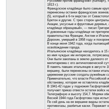
Русскими против французов» (Каткарт), 
1813 г.).
Французское кладбище было самым крупны
перенесены останки французских воинов
(5), который в 6-ти верстах от Севасто
Бретон и другие. С трех сторон централ
Акации, уксусные и фруктовые деревья,
кладбище образцовый», — писал Григори
В довоенные годы кладбище не претерпел
правительства Франции, Англии и Итал
Дорохин, умерший в 1958 году и похорон
В конце июня 1942 года, когда пылающи
освобождении города.
Итальянское кладбище находилось в 15 
во имя чуждых им интересов, потрясающи
Они были закопаны в землю далекого от 
милитаризма с его античеловеческой сут
В память павших итальянцев в августе 
вершину, были перенесены останки итал
церемонии русские солдаты ружейным с
Примечательно, что власти Российской и
обстановку, которая не оставляла клад
В 1941-42 годах у подножия Гасфортовой
получает приказ отвести остатки войск 
Телеграфную и высоту 154,7. Моряки об
Весной 1944 года Гасфортова гора испыт
По сей день на ее вершине видны остат
противогазы, разбитые каски. Поражает 