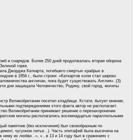
 бомб и снарядов. Более 250 дней продолжалась вторая оборона
Зеленой горке.
рала Джорджа Каткарта, погибшего смертью храбрых в
ондоне в 1856 г., были строки: «Каткартов холм стал широко
аломничества англичан, пока будет существовать Англия» .(3)
 эти дни защищали Человечество, Родину, свой город, могилы
истр Великобритании посетил кладбище. Кстати, бытует мнение,
альными подтверждениями этого факта автор не располагает.
ьство Великобритании принимает решение о перезахоронении
и братские могилы располагались восемнадцатью параллельными
дый памятник (без исключения) был своеобразным по
цемент, чугунное литье...). Часть эпитафий была высечена на
нему их любви...», «...в 13 и 14 году был в сражениях с