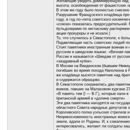
Желающие увидеть доминирующую над гор
высота, освобожденная от фашистских ок
В этом же году было полностью снесено 
Разрушение Французского кладбища про¬и
году, в год по¬лета советского космиче
«союзе» показалась предосудительной. Е
бульдозерами по негласному распоряжен
акции прокуроры и не искали.)
То, что случилось в Севастополе, к бол
Подавляющая часть советских людей пон
Стоят памятники иностранным воинам и н
русском и шведском языках: «Вечная па
России и называется «Шведам от русски
«заздравный кубок».
В Москве на Введенском (бывшем Немецк
погибших во время похода Наполеона в 
же кладбище высится памятник над братс
и содержатся образцово.
В Севастополе сохранились два памятни
воинов, павших на Малаховом кургане 27
«В память тем (! — В.Г.), которые пали 
британской армией в «долине смерти».
Эти два памятника находятся на госуда
областного Совета народных депутатов о
Королевского полка уэльских стрелков и
Неприкосновенность иностранных воински
земле, вдали от Родины. И, к сожалению
интересовались, желают ли солдаты защ