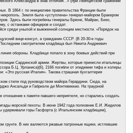
йского Александра в знак отличия...» (при Лейпцигском сражении
ных. В 1864 г. по инициативе правительства Франции были
й некрополь. Земля была «уступлена» генерал-майором Бракером
етров. Здесь были погребены генералы Брюне, Майран, Бизо,
му, с останками офицеров и солдат.
ийся среди унылой и выжженной солнцем местности. «Порядок на
узский вице-консул, а гражданин СССР. (В 20-30-е годы
. Последним смотрителем кладбища был Никита Андреевич
 линия обороны. Кладбище попало в зону боевых действий при
и позиции Сардинской армии. Жертвы, которые принесли итальянцы
сора Б.Ц. Урланиса)(6), 2166 погибли от эпидемии тифа и холеры.
и: «Это русская Италия». Такова страшная бухгалтерия
ском стиле под руководством майора Герардини. Сюда, на
рджо Ансальди и Габриэле ди Монтевеккио. На траурной
е отношение к памяти павшего неприятеля, но старались создать
игады морской пехоты. В июне 1942 года полковник Е.И. Жидилов
 мы удерживали горы Гасфорта (с Итальянским кладбищем),
ом грунте. В них валяются ржавые патронные ящики, истлевшие