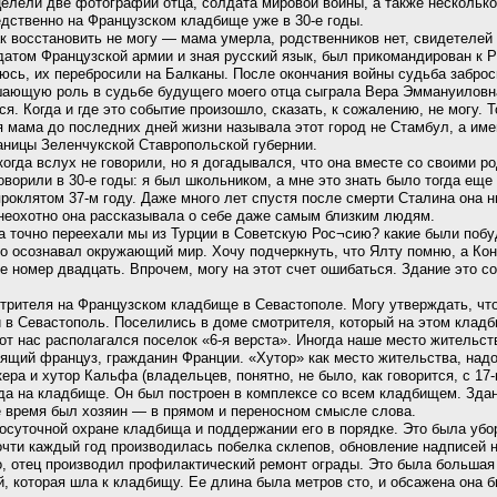
целели две фотографии отца, солдата мировой войны, а также нескольк
дственно на Французском кладбище уже в 30-е годы.
 восстановить не могу — мама умерла, родственников нет, свидетелей —
датом Французской армии и зная русский язык, был прикомандирован к 
юсь, их перебросили на Балканы. После окончания войны судьба заброси
ешающую роль в судьбе будущего моего отца сыграла Вера Эммануиловн
я. Когда и где это событие произошло, сказать, к сожалению, не могу. Т
я мама до последних дней жизни называла этот город не Стамбул, а им
аницы Зеленчукской Ставропольской губернии.
икогда вслух не говорили, но я догадывался, что она вместе со своими 
говорили в 30-е годы: я был школьником, а мне это знать было тогда ещ
проклятом 37-м году. Даже много лет спустя после смерти Сталина она н
 неохотно она рассказывала о себе даже самым близким людям.
да точно переехали мы из Турции в Советскую Рос¬сию? какие были поб
-то осознавал окружающий мир. Хочу подчеркнуть, что Ялту помню, а К
 номер двадцать. Впрочем, могу на этот счет ошибаться. Здание это со
трителя на Французском кладбище в Севастополе. Могу утверждать, что
 в Севастополь. Поселились в доме смотрителя, который на этом кладб
от нас располагался поселок «6-я верста». Иногда наше место жительст
оящий француз, гражданин Франции. «Хутор» как место жительства, над
ра и хутор Кальфа (владельцев, понятно, не было, как говорится, с 17-
а на кладбище. Он был построен в комплексе со всем кладбищем. Здани
е время был хозяин — в прямом и переносном смысле слова.
лосуточной охране кладбища и поддержании его в порядке. Это была убор
очти каждый год производилась побелка склепов, обновление надписей 
го, отец производил профилактический ремонт ограды. Это была больша
й, которая шла к кладбищу. Ее длина была метров сто, и обсажена она 