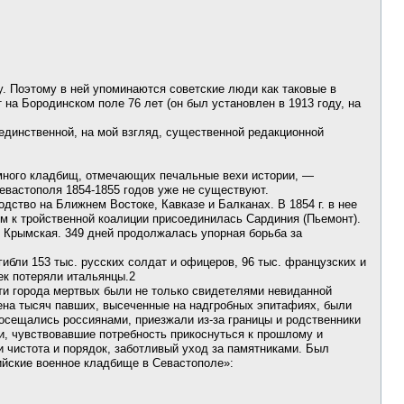
цитато
у. Поэтому в ней упоминаются советские люди как таковые в
на Бородинском поле 76 лет (он был установлен в 1913 году, на
 единственной, на мой взгляд, существенной редакционной
 много кладбищ, отмечающих печальные вехи истории, —
Севастополя 1854-1855 годов уже не существуют.
одство на Ближнем Востоке, Кавказе и Балканах. В 1854 г. в нее
м к тройственной коалиции присоединилась Сардиния (Пьемонт).
 Крымская. 349 дней продолжалась упорная борьба за
ибли 153 тыс. русских солдат и офицеров, 96 тыс. французских и
век потеряли итальянцы.2
Эти города мертвых были не только свидетелями невиданной
мена тысяч павших, высеченные на надгробных эпитафиях, были
сещались россиянами, приезжали из-за границы и родственники
, чувствовавшие потребность прикоснуться к прошлому и
 чистота и порядок, заботливый уход за памятниками. Был
ийские военное кладбище в Севастополе»: