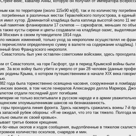
«Стренг-вейс, кавалер Анны, которую он получил от императора Всеросси
м как по территории (около 115х90 м)(4), так и по количеству погребен
, погребенных в различных местах Гераклейского полуострова, в едины
поля имел хутор. Доминантой кладбища была каплица высотой около 11 м
ьный памятник фланкировали 17 склепов — саркофагов, меньших по объе
 а также кусты сирени и цветы создавали на кладбище оазис, выделявш
й Москвич в своем путеводителе 1914 года.
о никаких изменений, только уход за некрополем осуществлял не франц
ии перечисляли определенную сумму в валюте на содержание кладбищ)
енный близ Французского некрополя.
й Севастополь был уже оставлен советскими войсками, здесь проходила
км от Севастополя, на горе Гасфорт, где в период Крымской войны был
е. За всю войну было убито и умерло от ран 28 человек (данные профес
их родины Крыма, о котором путешественники в начале XIX века говорил
ью.
1882 года была торжественно освящена часовня, сооруженная в ломбард
ьянских воинов, в том числе генералов Александро делла Мармора, Джо
алютом отдали последний долг погибшим.
мперии не только воспитывали в русском народе и в армии уважительно
бищенским злоумышленникам шансов на безнаказанность.
 горы проходила линия фронта. Здесь насмерть сражались воины 7-й бр
на запасной рубеж обороны: «Я не ожидал, что это так тяжело. Полгода
ильно омыли их своей кровью».
ывает третье боевое крещение.
ки бо¬евых окопов и ходов сообщения, выдолбленные в тяжелом скалист
огромное количество осколков, снарядов и мин.