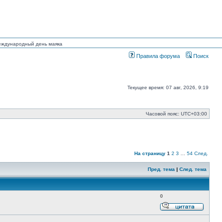
Международный день маяка
Правила форума
Поиск
Текущее время: 07 авг, 2026, 9:19
Часовой пояс:
UTC+03:00
На страницу
1
2
3
…
54
След.
Пред. тема
|
След. тема
0
Ответи
с