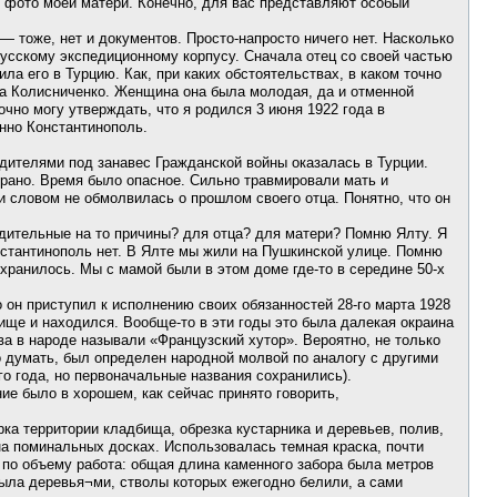
о фото моей матери. Конечно, для вас представляют особый
 тоже, нет и документов. Просто-напросто ничего нет. Насколько
Русскому экспедиционному корпусу. Сначала отец со своей частью
ла его в Турцию. Как, при каких обстоятельствах, в каком точно
а Колисниченко. Женщина она была молодая, да и отменной
очно могу утверждать, что я родился 3 июня 1922 года в
енно Константинополь.
родителями под занавес Гражданской войны оказалась в Турции.
е рано. Время было опасное. Сильно травмировали мать и
и словом не обмолвилась о прошлом своего отца. Понятно, что он
удительные на то причины? для отца? для матери? Помню Ялту. Я
онстантинополь нет. В Ялте мы жили на Пушкинской улице. Помню
хранилось. Мы с мамой были в этом доме где-то в середине 50-х
 он приступил к исполнению своих обязанностей 28-го марта 1928
ище и находился. Вообще-то в эти годы это была далекая окраина
ва в народе называли «Французский хутор». Вероятно, не только
о думать, был определен народной молвой по аналогу с другими
го года, но первоначальные названия сохранились).
е было в хорошем, как сейчас принято говорить,
ка территории кладбища, обрезка кустарника и деревьев, полив,
на поминальных досках. Использовалась темная краска, почти
я по объему работа: общая длина каменного забора была метров
была деревья¬ми, стволы которых ежегодно белили, а сами