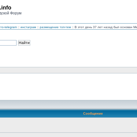
.info
дской Форум
то-telegram
::
инстаграм
::
размещение топ-тем
:: В этот день 37 лет назад был основан 
Сообщение