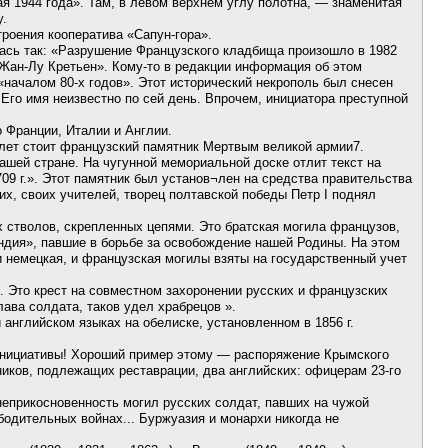
1944 года». Там, в левом верхнем углу полотна, — знаменитая
у.
троения кооператива «Сапун-гора».
лась так: «Разрушение Французского кладбища произошло в 1982
и Жан-Лу Кретьен». Кому-то в редакции информация об этом
началом 80-х годов». Этот исторический некрополь был снесен
Его имя неизвестно по сей день. Впрочем, инициатора преступной
 Франции, Италии и Англии.
лет стоит французский памятник Мертвым великой армии7.
ашей стране. На чугунной мемориальной доске отлит текст на
9 г.». Этот памятник был установ¬лен на средства правительства
х, своих учителей, творец полтавской победы Петр I поднял
стволов, скрепленных цепями. Это братская могила французов,
ндия», павшие в борьбе за освобождение нашей Родины. На этом
и немецкая, и французская могилы взяты на государственный учет
 Это крест на совместном захоронении русских и французских
лава солдата, таков удел храбрецов ».
 английском языках на обелиске, установленном в 1856 г.
 инициативы! Хороший пример этому — распоряжение Крымского
ников, подлежащих реставрации, два английских: офицерам 23-го
неприкосновенность могил русских солдат, павших на чужой
бодительных войнах... Буржуазия и монархи никогда не