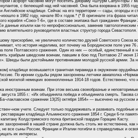
ой Гасфорт часовню могут посетить диораму «Штурм Сапун-горы 7 мая 
купантов, с белеющей над ней часовней. Она была взорвана в 1955 год
и Английское кладбище. Сейчас на его территории — сады, огороды и с
зошло в 1982 году, начале 80-х годов.* (* В оригинале эта фраза чита
ского корабля «Союз-Т-6», где в составе экипажа был гражданин Франци
е данные изъяли как-то непрофессионально, заменив тавтологическим «
ию влиятельного руководителя властных структур города Севастополя. 
ьшому прискорбию, не увеличило количество друзей Советского Союза во
имает, что история неделима, вот почему на Бородинском поле уже 76 
а поле Полтавского сражения. Один из них — особый, единственный в н
мять храбрым шведским воинам, павшим в бою под Полтавою 27 июня 170
х». Шведы были достойными противниками молодой русской армии. За ни
ом) кладбище возвышается гранитная пирамида в окружении орудийных 
Россию. По иронии судьбы рядом захоронены летчики авиаполка «Норма
кой могилой немецких военнопленных 1914-18 годов. Естественно, что 
ка иностранным воинам. При этом весьма своеобразные и неповторимые.
 августа 1855 г.: «Их объединяла победа и объединила смерть. Такова с
в Ба¬лаклавском сражении 13(25) октября 1854» — высечено на русском и
рствен¬ном учете. Следует только поддерживать и развивать подобные
 реставрации кладбища Альминского сражения 1854 г. Среди 6-ти памят
 капитану Колдстримского полка британской гвардии Горацию Касту.
х захоронений в нашей стране должна быть столь же естественна, как 
, не все сыны России, Франции и Италии погибли в справедливых и осво
ищать их интересы.