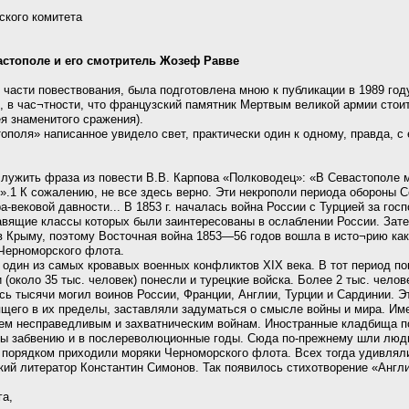
ского комитета
астополе и его смотритель Жозеф Равве
й части повествования, была подготовлена мною к публикации в 1989 год
 в час¬тности, что французский памятник Мертвым великой армии стоит 
я знаменитого сражения).
тополя» написанное увидело свет, практически один к одному, правда, с
служить фраза из повести В.В. Карпова «Полководец»: «В Севастополе
.».1 К сожалению, не все здесь верно. Эти некрополи периода обороны 
вековой давности... В 1853 г. началась война России с Турцией за госп
авящие классы которых были заинтересованы в ослаблении России. Зате
 Крыму, поэтому Восточная война 1853—56 годов вошла в исто¬рию как
 Черноморского флота.
один из самых кровавых военных конфликтов XIX века. В тот период пог
 (около 35 тыс. человек) понесли и турецкие войска. Более 2 тыс. чело
сь тысячи могил воинов России, Франции, Англии, Турции и Сардинии. 
дящего в их пределы, заставляли задуматься о смысле войны и мира. И
ем несправедливым и захватническим войнам. Иностранные кладбища по
ны забвению и в послереволюционные годы. Сюда по-прежнему шли люди
порядком приходили моряки Черноморского флота. Всех тогда удивляли
кий литератор Константин Симонов. Так появилось стихотворение «Англ
га,