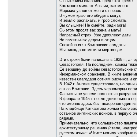
С почтением склонись пред этот крест!
Как много миль от Англии, как много
Морских узлов от жен и от невест.
В чужом краю его обидеть могут,
И землю распахать, и гроб сломать.
Вы слышите! Не смейте, ради бога!
Об этом просят вас жена и мать!
Напрасный страх. Уже дряхлеют даты
На памятниках дедам и отцам.
Спокойно спят британские солдаты.
Мы никогда не мстили мертвецам.
Эти строки были написаны в 1939 г., а 
Севастополя. На последнем, самом тяжел
Ее вершину до войны севастопольские с
Инкерманском сражении. В книге анонимно
известен благодаря сотням рисунков и о
В 1942 г. Англия существовала, но одни
сынов Британии. Здесь черноморцы вели
Фашисты не успели полностью разрушить 
В феврале 1945 г. после длительного пе
что именно здесь был похоронен один и
На кладбище Каткартова холма было зах
останков английских воинов, в первую 
рядами.
Примечательно, что большинство памятн
архитектурному решению (стела, надгроби
русском языке: «Чтите могилу храбрых во