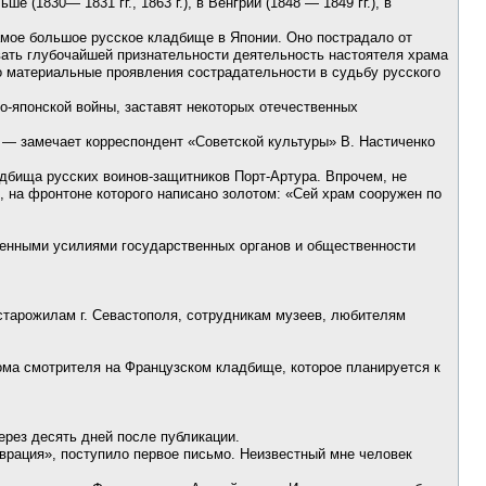
(1830— 1831 гг., 1863 г.), в Венгрии (1848 — 1849 гг.), в
самое большое русское кладбище в Японии. Оно пострадало от
вать глубочайшей признательности деятельность настоятеля храма
о материальные проявления сострадательности в судьбу русского
о-японской войны, заставят некоторых отечественных
», — замечает корреспондент «Советской культуры» В. Настиченко
адбища русских воинов-защитников Порт-Артура. Впрочем, не
, на фронтоне которого написано золотом: «Сей храм сооружен по
диненными усилиями государственных органов и общественности
старожилам г. Севастополя, сотрудникам музеев, любителям
ома смотрителя на Французском кладбище, которое планируется к
ерез десять дней после публикации.
врация», поступило первое письмо. Неизвестный мне человек