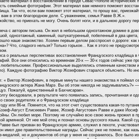
ваете материал о восстановлении в городе Севас¬тополе исторических 
есть семейные фотографии. Этот материал вам немного поможет восстано
ща. Так что, если вам поможет этот материал, то прошу вас, приезжайте
 вам в этом благородном деле. С уважением, семья Равве В.Ж.».
ойство, но приехать не могу. Очень болят ноги, и в дальнюю дорогу пе
еча с автором письма. Он жил в небольшом одноэтажном домике в дов
шой, одноэтажный, каменный, оштукатуренный, побеленный в два цвета,
зошло наше знакомство. Хозяин первым делом расспросил о дороге: как 
а»? Что, сладкого нельзя? Только горькое... Как я этого не предусмот
зом.
оса о реальных перспективах восстановления Французского кладбища в 
фий. Все они относились ко временам 20-х — 30-х годов сейчас уже п
любительскими. Профессиональные выделялись отменным качеством изоб
кло). Каждую фотографию Виктор Жозефович старался объяснить. Но иног
л: « Виктор Жозефович, в первые минуты нашего знакомства я поймал се
нцузского актера Жана Марэ. Вы об этом никогда не задумывались?» — 
цуз. Пожалуй, единственный в Бахчисарае».
олгу беседовали, в результате чего появилась запись, прочитанная и о
о своих родителях и о Французском кладбище
году или 86-м. Помнится, что на этот счет существовала какая-то путани
зеф-Август Елисеевич Равве, Жозеф Августович Равве и даже Иосиф Ра
войны. Он любил море. Поэтому не случайно всю свою жизнь прожил в п
й армянкой. От нее мой отец и познал основы русского языка. Какой суд
авве был призван во Французскую армию, служил в пехоте, участвовал 
он имел две правительственные награды. Сейчас уже не помню, как наз
в-медалей, но и документов об отце у меня не сохранилось. Все было и