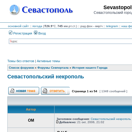
Sevastopol
Севастопольский горо
основной сайт
::
погода
(
⇑26.9
°C,
745
мм.рт.ст.) :: рад.фон
-
мкр/ч
::
telegram
::
наш фо
Регистрация
Вход
Темы без ответов
|
Активные темы
Список форумов
»
Форумы Севпортала
»
История нашего Города
Севастопольский некрополь
Страница
1
из
54
[ 1348 сообщений ]
Начать новую тему
Ответить на тему
Автор
Заголовок сообщения:
Севастопольский некрополь
OM
Добавлено:
21 окт, 2006, 21:02
Сообщение