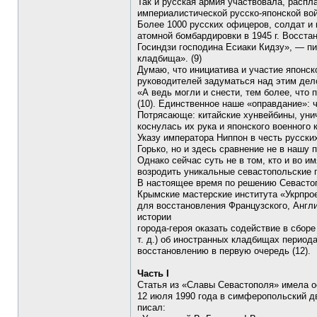
Так и русская армия участвовала, распла
империалистической русско-японской вой
Более 1000 русских офицеров, солдат и 
атомной бомбардировки в 1945 г. Восст
Госиндзи господина Есиаки Кидзу», — п
кладбища». (9)
Думаю, что инициатива и участие японск
руководителей задуматься над этим дел
«А ведь могли и снести, тем более, что
(10). Единственное наше «оправдание»: ч
Потрясающе: китайские хунвейбины, уни
коснулась их рука и японского военного
Указу императора Ниппон в честь русских
Горько, но и здесь сравнение не в нашу п
Однако сейчас суть не в том, кто и во 
возродить уникальные севастопольские 
В настоящее время по решению Севастоп
Крымские мастерские института «Укрпро
для восстановления Французского, Англи
истории
города-героя оказать содействие в сбор
т. д.) об иностранных кладбищах перио
восстановлению в первую очередь (12).
Часть I
Статья из «Славы Севастополя» имела о
12 июля 1990 года в симферопольский дв
писал: