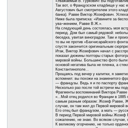
«Уважаемый В. Гуркович! Вы подготавли
Так вот, о Французском кладбище у нас 
Августович был смотрителем этого кладби
банка). Равве Виктор Жозефович. Успеха
Ниже была приписка: «Извините за беспок
ува¬жением, Равве В.Ж.».
На следующий день состоялась моя встр
период. Дом был самый рядовой: неболь
беседка, увитая виноградом. Там и прои
то вы не против «Бахчисарайского фонтан
спустя закончится оригинальным сюрпри
Итак, Виктор Жозефович начал с расспр
показал дюжины полторы старых фотогра
мировой войны. Большинство фото были 
основой негатива была не пленка, а сте
Константинополе...
Прощаясь под вечер у калитки, я замети
вспомнил: вы похожи на знаменитого фра
— французы. Ведь я и по паспорту фран
Несколько раз после той встречи мы под
Фрагменты воспоминаний Виктора Равве 
«...Мой отец родился во Франции в 1885 
самым разным образом: Жозеф Равве, Жо
случае, он там жил до Первой мировой 
Его отец был французом, а мать — русско
В период Первой мировой войны Жозеф Р
сожалению, не знаю. Во всяком случае, 
К великому огорчению, не только ордено