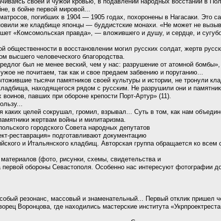
чиваясь своей и чужой кровью, в подавлении народных восстаний в Польше 
не, в бойне первой мировой...
матросов, погибших в 1904 — 1905 годах, похоронены в Нагасаки. Это 
ановили же кладбище японцы — буддистские монахи. «Не может не вызы
ишет «Комсомольская правда», — вложившего и душу, и сердце, и сугуб
ой общественности в восстановлении могил русских солдат, жертв русск
ом высшего человеческого благородства.
 предлог был не менее веский, чем у нас: разрушение от атомной бомбы
ужое не почитаем, так как и свое предаем забвению и поруганию...
чтожившие тысячи памятников своей культуры и истории, не тронули кл
 кладбища, находящегося рядом с русским. Не разрушили они и памятник
 воинов, павших при обороне крепости Порт-Артур» (11).
ользу...
имя каких целей сокрушал, громил, взрывал... Суть в том, как нам объе
памятники жертвам войны и милитаризма.
ольского городского Совета народных депутатов
ект-реставрация» подготавливают документацию
йского и Итальянского кладбищ. Авторская группа обращается ко всем 
е материалов (фото, рисунки, схемы, свидетельства и
да первой обороны Севастополя. Особенно нас интересуют фотографии д
собый резонанс, массовый и знаменательный... Первый отклик пришел ч
орец Воронцова, где находились мастерские института «Укрпроектреста