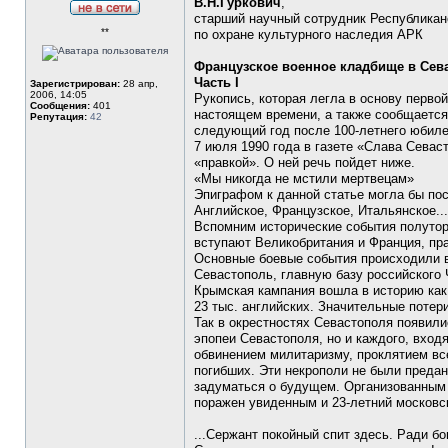
В.Н.Гуркович
,
старший научный сотрудник Республикан
Не
**
в
по охране культурного наследия АРК
сети
Французское военное кладбище в Сев
Часть I
Зарегистрирован:
28 апр,
2006, 14:05
Рукопись, которая легла в основу перво
Сообщения:
401
настоящем времени, а также сообщается,
Репутация:
42
следующий год после 100-летнего юбиле
7 июля 1990 года в газете «Слава Севас
«правкой». О ней речь пойдет ниже.
«Мы никогда не мстили мертвецам»
Эпиграфом к данной статье могла бы по
Английское, Французское, Итальянское..
Вспомним исторические события полутора-
вступают Великобритания и Франция, пр
Основные боевые события происходили в
Севастополь, главную базу российского
Крымская кампания вошла в историю как 
23 тыс. английских. Значительные потери
Так в окрестностях Севастополя появили
эпопеи Севастополя, но и каждого, вхо
обвинением милитаризму, проклятием вс
погибших. Эти некрополи не были преда
задуматься о будущем. Организованным 
поражен увиденным и 23-летний московс
...Сержант покойный спит здесь. Ради бо