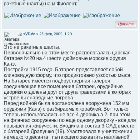
ракетные шахты) на м.Фиолент.
Цитата
<VDV>
»
26 фев, 2009, 1:20
Это не ракетные шахты.
Первоначально на этом месте распологалась царская
батарея №20 на 4 шести дюймовые морские орудия
Канэ.
Постройки 1915 года. Батарея представляет собой
клиновидную форму, что продиктовано узкостью мыса.
На батарее имеется подбрустверная галерея
соединяющая все помещения батареи, орудийные
дворики отделены друг от друга траверзами в которых
устроены снарядные погреба.
Перед войной была востановлена вооружена 152 мм
орудиями (Канэ) с разбираемых кораблей. Вот только
теперь использовались не все 4 дворика а 2, при этом
на флангах сооружены по еще одному дворику - все для
повышения живучести. Входила в состав 3 ОАД вместе
с батареей Драпушко (19). Участвовала в уничтожении
немецкого десанта , пытающего захватить наплавной