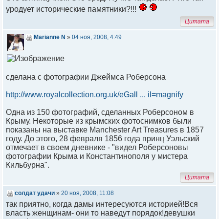
уродует исторические памятники?!!!
Цитата
Marianne N
»
04 ноя, 2008, 4:49
сделана с фотографии Джеймса Роберсона
http://www.royalcollection.org.uk/eGall ... il=magnify
Одна из 150 фотографий, сделанных Роберсоном в
Крыму. Некоторые из крымских фотоснимков были
показаны на выставке Manchester Art Treasures в 1857
году. До этого, 28 февраля 1856 года принц Уэльский
отмечает в своем дневнике - "видел Роберсоновы
фотографии Крыма и Константинополя у мистера
Кильбурна".
Цитата
солдат удачи
»
20 ноя, 2008, 11:08
так приятно, когда дамы интересуются историей!Вся
власть женщинам- они то наведут порядок!девушки