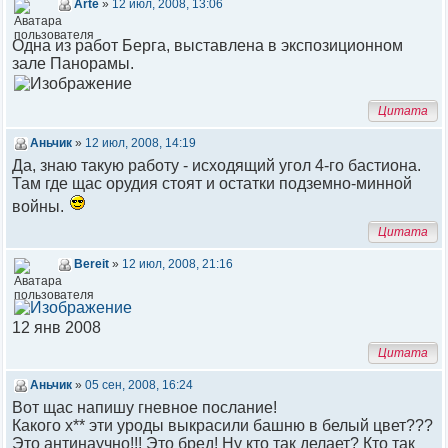
Arte
»
12 июл, 2008, 13:06
Одна из работ Берга, выставлена в экспозиционном
зале Панорамы.
Цитата
Аньчик
»
12 июл, 2008, 14:19
Да, знаю такую работу - исходящий угол 4-го бастиона.
Там где щас орудия стоят и остатки подземно-минной
войны.
Цитата
Bereit
»
12 июл, 2008, 21:16
12 янв 2008
Цитата
Аньчик
»
05 сен, 2008, 16:24
Вот щас напишу гневное послание!
Какого х** эти уроды выкрасили башню в белый цвет???
Это антинаучно!!! Это бред! Ну кто так делает? Кто так