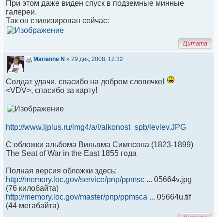
При этом даже виден спуск в подземные минные
галереи.
Так он стилизирован сейчас:
Цитата
Marianne N
»
29 дек, 2008, 12:32
Солдат удачи, спасибо на добром словечке!
<VDV>, спасибо за карту!
http://www.ljplus.ru/img4/a/l/alkonost_spb/levlev.JPG
С обложки альбома Вильяма Симпсона (1823-1899)
The Seat of War in the East 1855 года
Полная версия обложки здесь:
http://memory.loc.gov/service/pnp/ppmsc
... 05664v.jpg
(76 килобайта)
http://memory.loc.gov/master/pnp/ppmsca
... 05664u.tif
(44 мегабайта)