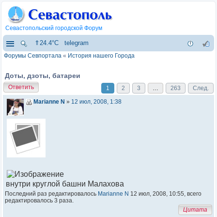
Севастопольский городской Форум
⇑24.4°C
telegram
Форумы Севпортала
«
История нашего Города
Доты, дзоты, батареи
Ответить
1
2
3
…
263
След.
Marianne N
»
12 июл, 2008, 1:38
внутри круглой башни Малахова
Последний раз редактировалось
Marianne N
12 июл, 2008, 10:55, всего
редактировалось 3 раза.
Цитата