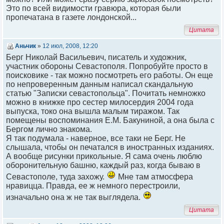
Это по всей видимости гравюра, которая были
пропечатана в газете лондонской...
Цитата
Аньчик
»
12 июл, 2008, 12:20
Берг Николай Васильевич, писатель и художник,
участник обороны Севастополя. Попробуйте просто в
поисковике - так можно посмотреть его работы. Он еще
по непроверенным данным написал скандальную
статью "Записки севастопольца". Почитать немножко
можно в книжке про сестер милосердия 2004 года
выпуска, токо она вышла малым тиражом. Так
помещены воспоминания Е.М. Бакуниной, а она была с
Бергом лично знакома.
Я так подумала - наверное, все таки не Берг. Не
слышала, чтобы он печатался в иностранных изданиях.
А вообще рисунки прикольные. Я сама очень люблю
оборонительную башню, каждый раз, когда бываю в
Севастополе, туда захожу.
Мне там атмосфера
нравицца. Правда, ее ж немного перестроили,
изначально она ж не так выглядела.
Цитата