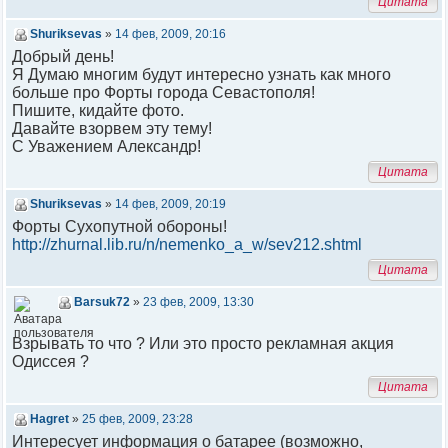
Цитата
Shuriksevas
»
14 фев, 2009, 20:16
Добрый день!
Я Думаю многим будут интересно узнать как много
больше про Форты города Севастополя!
Пишите, кидайте фото.
Давайте взорвем эту тему!
С Уважением Александр!
Цитата
Shuriksevas
»
14 фев, 2009, 20:19
Форты Сухопутной обороны!
http://zhurnal.lib.ru/n/nemenko_a_w/sev212.shtml
Цитата
Barsuk72
»
23 фев, 2009, 13:30
Взрывать то что ? Или это просто рекламная акция
Одиссея ?
Цитата
Hagret
»
25 фев, 2009, 23:28
Интересует информация о батарее (возможно,