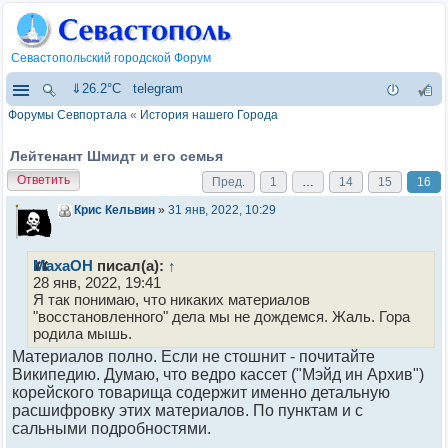
Севастопольский городской Форум
⇓26.2°C
telegram
Форумы Севпортала
«
История нашего Города
Лейтенант Шмидт и его семья
Ответить
Пред.
1
…
14
15
16
Крис Кельвин
»
31 янв, 2022, 10:29
МахаОН
писал(а):
↑
28 янв, 2022, 19:41
Я так понимаю, что никаких материалов
"восстановленного" дела мы не дождемся. Жаль. Гора
родила мышь.
Материалов полно. Если не стошнит - почитайте
Википедию. Думаю, что ведро кассет ("Мэйд ин Архив")
корейского товарища содержит именно детальную
расшифровку этих материалов. По пунктам и с
сальными подробностями.