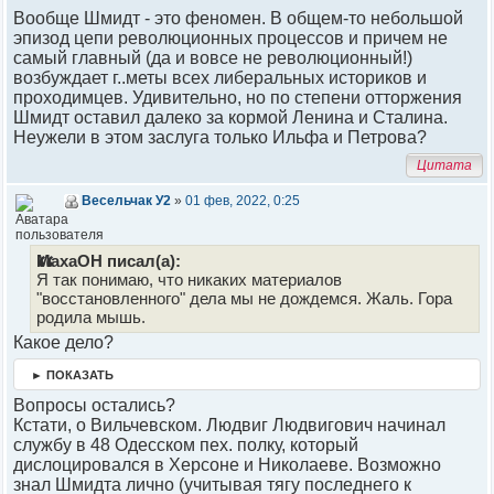
Вообще Шмидт - это феномен. В общем-то небольшой
эпизод цепи революционных процессов и причем не
самый главный (да и вовсе не революционный!)
возбуждает г..меты всех либеральных историков и
проходимцев. Удивительно, но по степени отторжения
Шмидт оставил далеко за кормой Ленина и Сталина.
Неужели в этом заслуга только Ильфа и Петрова?
Цитата
Весельчак У2
»
01 фев, 2022, 0:25
МахаОН писал(а):
Я так понимаю, что никаких материалов
"восстановленного" дела мы не дождемся. Жаль. Гора
родила мышь.
Какое дело?
► ПОКАЗАТЬ
Вопросы остались?
Кстати, о Вильчевском. Людвиг Людвигович начинал
службу в 48 Одесском пех. полку, который
дислоцировался в Херсоне и Николаеве. Возможно
знал Шмидта лично (учитывая тягу последнего к