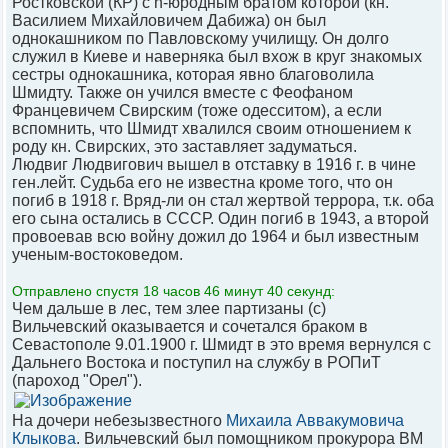
Ростковской (КР) с n-юродным братом которой (кн.
Василием Михайловичем Дабижа) он был
однокашником по Павловскому училищу. Он долго
служил в Киеве и наверняка был вхож в круг знакомых
сестры однокашника, которая явно благоволила
Шмидту. Также он учился вместе с Феофаном
Францевичем Свирским (тоже одесситом), а если
вспомнить, что Шмидт хвалился своим отношением к
роду кн. Свирских, это заставляет задуматься.
Людвиг Людвигович вышел в отставку в 1916 г. в чине
ген.лейт. Судьба его не известна кроме того, что он
погиб в 1918 г. Вряд-ли он стал жертвой террора, т.к. оба
его сына остались в СССР. Один погиб в 1943, а второй
провоевав всю войну дожил до 1964 и был известным
ученым-востоковедом.
Отправлено спустя 18 часов 46 минут 40 секунд:
Чем дальше в лес, тем злее партизаны (с)
Вильчевский оказывается и сочетался браком в
Севастополе 9.01.1900 г. Шмидт в это время вернулся с
Дальнего Востока и поступил на службу в РОПиТ
(пароход "Орел").
На дочери небезызвестного
Михаила Аввакумовича
Клыкова
. Вильчевский был помощником прокурора ВМ