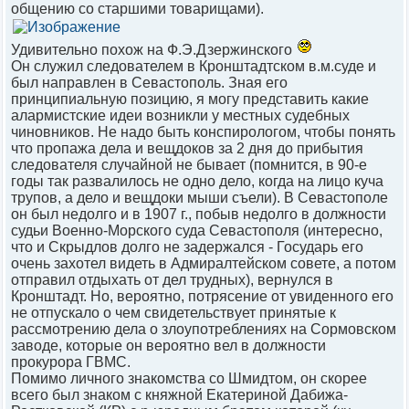
общению со старшими товарищами).
Удивительно похож на Ф.Э.Дзержинского
Он служил следователем в Кронштадтском в.м.суде и
был направлен в Севастополь. Зная его
принципиальную позицию, я могу представить какие
алармистские идеи возникли у местных судебных
чиновников. Не надо быть конспирологом, чтобы понять
что пропажа дела и вещдоков за 2 дня до прибытия
следователя случайной не бывает (помнится, в 90-е
годы так развалилось не одно дело, когда на лицо куча
трупов, а дело и вещдоки мыши съели). В Севастополе
он был недолго и в 1907 г., побыв недолго в должности
судьи Военно-Морского суда Севастополя (интересно,
что и Скрыдлов долго не задержался - Государь его
очень захотел видеть в Адмиралтейском совете, а потом
отправил отдыхать от дел трудных), вернулся в
Кронштадт. Но, вероятно, потрясение от увиденного его
не отпускало о чем свидетельствует принятые к
рассмотрению дела о злоупотреблениях на Сормовском
заводе, которые он вероятно вел в должности
прокурора ГВМС.
Помимо личного знакомства со Шмидтом, он скорее
всего был знаком с княжной Екатериной Дабижа-