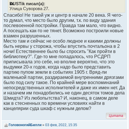
DUSTik писал(а):
Улица Суворова 27.
Спасибо! Не такой уж и центр в начале 20 века. Я чего-
то думал, что место было другим, т.к. по виду здания
послевоенной постройки. Правда там мало, что видно.
А посещать как-то не тянет. Возможно построили новые
взамен разрушенных.
Место там и сейчас не особо людное и какими должны
быть нервы у сторожа, чтобы впустить почтальона в 2
ночи! Естественнее было бы спросить "Как пройти в
библиотеку?". Где-то мне попадалось, что РСДРП
приписывала это себе, но вполне вероятно, что это
выдумки 20-х годов, когда надо было представить
партию пупом земли в событиях 1905 г. Вряд-ли
маленькой партии, раздираемой внутренними дрязгами
было под силу такое. По крайней мере воспоминаний
непосредственных исполнителей и даже их имен нет. Да
и назачем им понадобились не один десяток томов дела
Шмидта? Из любопытства? И, наконец, в самом деле
как в стесненных по времени условиях найти в
канцелярии суда шкаф с нужным делом?
Цитата
ГоловоногийБилли
»
03 фев, 2022, 15:35