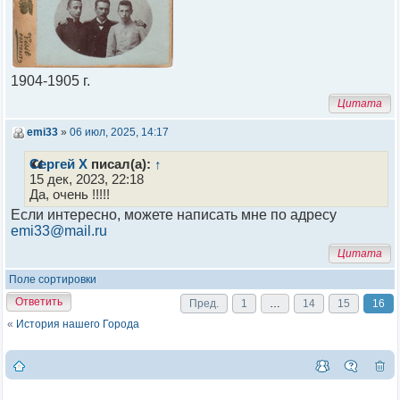
1904-1905 г.
Цитата
emi33
»
06 июл, 2025, 14:17
Сергей Х
писал(а):
↑
15 дек, 2023, 22:18
Да, очень !!!!!
Если интересно, можете написать мне по адресу
emi33@mail.ru
Цитата
Поле сортировки
Ответить
Пред.
1
…
14
15
16
«
История нашего Города