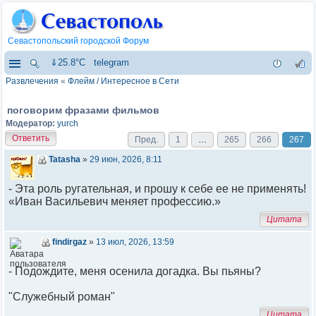
Севастопольский городской Форум
⇓25.8°C
telegram
Развлечения
«
Флейм / Интересное в Cети
поговорим фразами фильмов
Модератор:
yurch
Ответить
Пред.
1
…
265
266
267
Tatasha
»
29 июн, 2026, 8:11
- Эта роль ругательная, и прошу к себе ее не применять!
«Иван Васильевич меняет профессию.»
Цитата
findirgaz
»
13 июл, 2026, 13:59
- Подождите, меня осенила догадка. Вы пьяны?
"Служебный роман"
Цитата