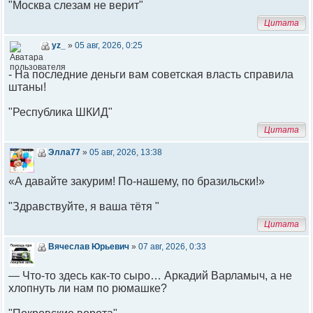
"Москва слезам не верит"
Цитата
yz_
»
05 авг, 2026, 0:25
- На последние деньги вам советская власть справила
штаны!
"Республика ШКИД"
Цитата
Элла77
»
05 авг, 2026, 13:38
«А давайте закурим! По-нашему, по бразильски!»
"Здравствуйте, я ваша тётя "
Цитата
Вячеслав Юрьевич
»
07 авг, 2026, 0:33
— Что-то здесь как-то сыро… Аркадий Варламыч, а не
хлопнуть ли нам по рюмашке?