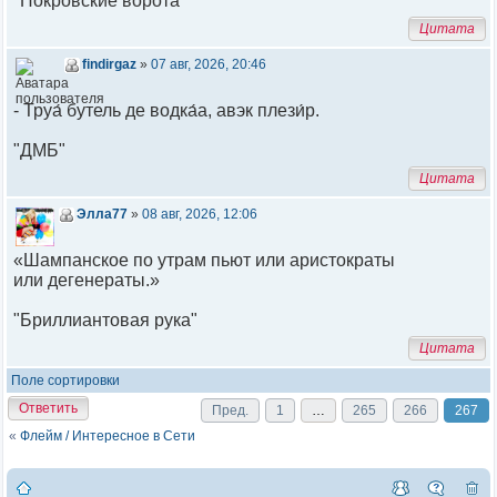
"Покровские ворота"
Цитата
findirgaz
»
07 авг, 2026, 20:46
- Труа́ бутель де водка́а, авэк плези́р.
"ДМБ"
Цитата
Элла77
»
08 авг, 2026, 12:06
«Шампанское по утрам пьют или аристократы
или дегенераты.»
"Бриллиантовая рука"
Цитата
Поле сортировки
Ответить
Пред.
1
…
265
266
267
«
Флейм / Интересное в Cети