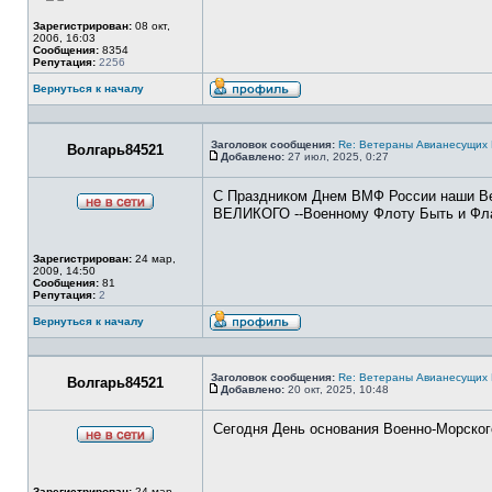
Зарегистрирован:
08 окт,
2006, 16:03
Сообщения:
8354
Репутация:
2256
Вернуться к началу
Профиль
Заголовок сообщения:
Re: Ветераны Авианесущих 
Волгарь84521
Добавлено:
27 июл, 2025, 0:27
Сообщение
С Праздником Днем ВМФ России наши Вет
ВЕЛИКОГО --Военному Флоту Быть и Флаг
Не
в
сети
Зарегистрирован:
24 мар,
2009, 14:50
Сообщения:
81
Репутация:
2
Вернуться к началу
Профиль
Заголовок сообщения:
Re: Ветераны Авианесущих 
Волгарь84521
Добавлено:
20 окт, 2025, 10:48
Сообщение
Сегодня День основания Военно-Морского 
Не
в
сети
Зарегистрирован:
24 мар,