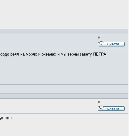
0
Ответи
с
ордо реял на морях и океанах и мы верны завету ПЕТРА
цитато
0
Ответи
с
!!!!!!!
цитато