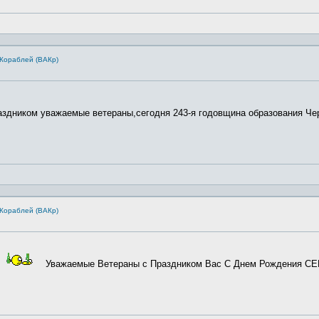
Кораблей (ВАКр)
здником уважаемые ветераны,сегодня 243-я годовщина образования Черн
Кораблей (ВАКр)
Уважаемые Ветераны с Праздником Вас С Днем Рождения 