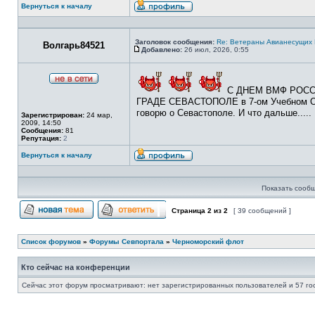
Вернуться к началу
Профиль
Заголовок сообщения:
Re: Ветераны Авианесущих 
Волгарь84521
Добавлено:
26 июл, 2026, 0:55
Сообщение
Не
С ДНЕМ ВМФ РОССИ
в
ГРАДЕ СЕВАСТОПОЛЕ в 7-ом Учебном Отря
сети
говорю о Севастополе. И что дальше.....
Зарегистрирован:
24 мар,
2009, 14:50
Сообщения:
81
Репутация:
2
Вернуться к началу
Профиль
Показать сообщ
Страница
2
из
2
[ 39 сообщений ]
Начать новую тему
Ответить на тему
Список форумов
»
Форумы Севпортала
»
Черноморский флот
Кто сейчас на конференции
Сейчас этот форум просматривают: нет зарегистрированных пользователей и 57 го