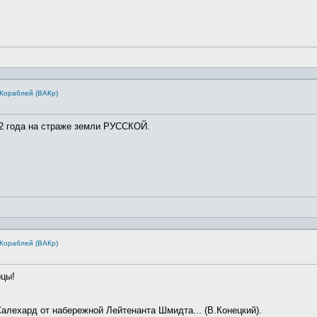
Кораблей (ВАКр)
ода на страже земли РУССКОЙ.
Кораблей (ВАКр)
рцы!
алехард от набережной Лейтенанта Шмидта... (В.Конецкий).