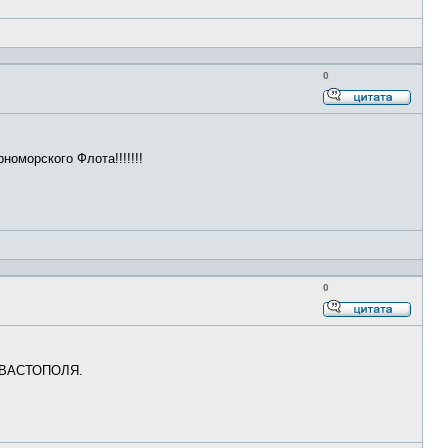
0
Ответи
с
цитато
оморского Флота!!!!!!!
0
Ответи
с
цитато
СЕВАСТОПОЛЯ.