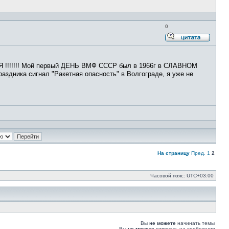
0
Ответи
с
цитато
!!! Мой первый ДЕНЬ ВМФ СССР был в 1966г в СЛАВНОМ
дника сигнал "Ракетная опасность" в Волгограде, я уже не
На страницу
Пред.
1
2
Часовой пояс:
UTC+03:00
Вы
не можете
начинать темы
Вы
не можете
отвечать на сообщения