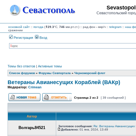
Sevastopol
Севастопольский горо
основной сайт
::
погода
(
⇑29.3
°C,
746
мм.рт.ст.) :: рад.фон
-
мкр/ч
::
telegram
::
наш фо
сражении
Регистрация
Вход
Темы без ответов
|
Активные темы
Список форумов
»
Форумы Севпортала
»
Черноморский флот
Ветераны Авианесущих Кораблей (ВАКр)
Модератор:
Crimean
Страница
2
из
2
[ 39 сообщений ]
Начать новую тему
Ответить на тему
Автор
Заголовок сообщения:
Re: Ветераны Авианесущих 
Волгарь84521
Добавлено:
01 янв, 2024, 13:49
Сообщение