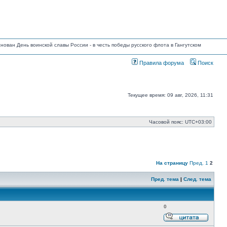
основан День воинской славы России - в честь победы русского флота в Гангутском
Правила форума
Поиск
Текущее время: 09 авг, 2026, 11:31
Часовой пояс:
UTC+03:00
На страницу
Пред.
1
2
Пред. тема
|
След. тема
0
Ответи