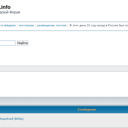
.info
дской Форум
то-telegram
::
инстаграм
::
размещение топ-тем
:: В этот день 31 год назад в России был 
Сообщение
Кораблей (ВАКр)