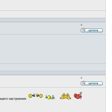
0
Ответи
с
цитато
0
Ответи
с
цитато
шего настроения.