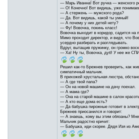
— Марь Иванна! Вот ручка — женского р
— О! Конечно! Вот видишь, уже понимае
— А стержень — мужского рода?
— Да. Вот видишь, какой ты умный!
— А почему у них детей нету?
— Фу! Вовочка, покинь класс!
Вовочка выходит в коридор, садится на 
Мимо проходит директор, и видя, что Вов
усердно разбирать и разглядывать.
Вдруг, вытащив пружинку, он громко вос
— Ха! Ну ты, Вовочка, дуб! У нее же С
Решил как-то Брежнев проверить, как жи
симпатичный мальчик.
В прихожей хрустальная люстра, обстанов
— А где твой папа?
— Он на новой машине на дачу поехал.
— А мама где?
— Она на старой машине в салон красот
— А кто еще дома есть?
— Да бабушка пирожные готовит в элект
Брежнев приосанился и говорит:
— А знаешь, кому вы этим обязаны? Мне
Мальчик радостно кричит:
— Бабушка, иди скорее. Дядя Изя из Ам