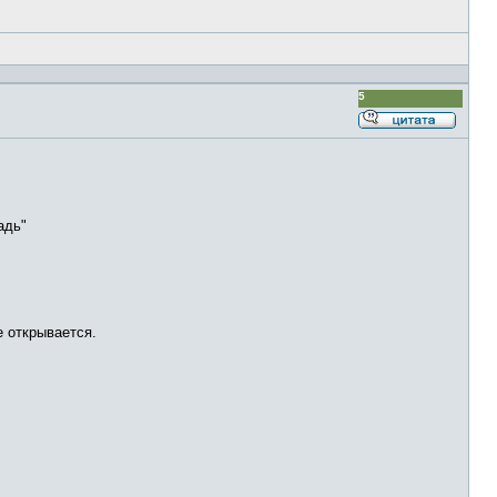
5
Ответи
с
цитато
адь"
е открывается.