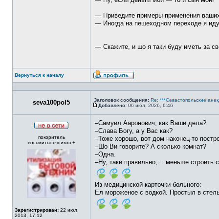
— Приведите примеры применения ваших
— Иногда на пешеходном переходе я иду 
— Скажите, и шо я таки буду иметь за с
Вернуться к началу
Профиль
Заголовок сообщения:
Re: ***Севастопольские анек
seva100pol5
Добавлено:
06 июл, 2026, 6:46
Сообщение
–Самуил Ааронович, как Ваши дела?
–Слава Богу, а у Вас как?
Не
покоритель
в
–Тоже хорошо, вот дом наконец-то постр
восьмитысячников +
сети
–Шо Ви говорите? А сколько комнат?
–Одна.
–Ну, таки правильно,… меньше строить с
Из медицинской карточки больного:
Ел мороженое с водкой. Простыл в стел
Зарегистрирован:
22 июл,
2013, 17:12