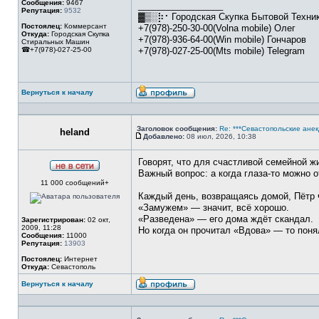
Сообщения:
9467
_________________
Репутация:
9532
▓▒░⡷⠂Городская Скупка Бытовой Техн
Постоялец:
Коммерсант
+7(978)-250-30-00(Volna mobile) Олег
Откуда:
Городская Скупка
+7(978)-936-64-00(Win mobile) Гончаров
Стиральных Машин
☎+7(978)-027-25-00
+7(978)-027-25-00(Mts mobile) Telegram
Вернуться к началу
Профиль
Заголовок сообщения:
Re: ***Севастопольские анек
heland
Добавлено:
08 июл, 2026, 10:38
Сообщение
Говорят, что для счастливой семейной ж
Важный вопрос: а когда глаза-то можно о
Не
11 000 сообщений+
в
сети
Каждый день, возвращаясь домой, Пётр 
«Замужем» — значит, всё хорошо.
«Разведена» — его дома ждёт скандал.
Зарегистрирован:
02 окт,
2009, 11:28
Но когда он прочитал «Вдова» — то поня
Сообщения:
11000
Репутация:
13903
Постоялец:
Интернет
Откуда:
Севастополь
Вернуться к началу
Профиль