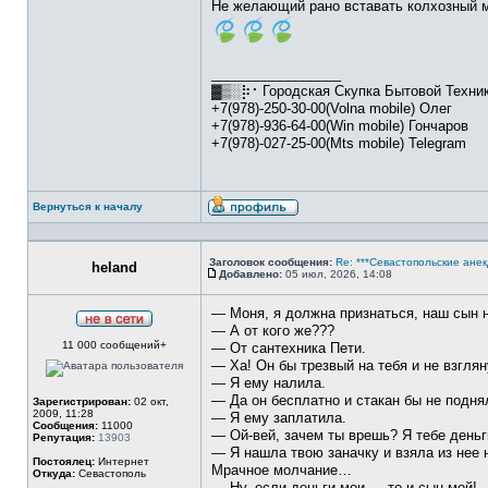
Не желающий рано вставать колхозный м
_________________
▓▒░⡷⠂Городская Скупка Бытовой Техн
+7(978)-250-30-00(Volna mobile) Олег
+7(978)-936-64-00(Win mobile) Гончаров
+7(978)-027-25-00(Mts mobile) Telegram
Вернуться к началу
Профиль
Заголовок сообщения:
Re: ***Севастопольские анек
heland
Добавлено:
05 июл, 2026, 14:08
Сообщение
— Моня, я должна признаться, наш сын н
— А от кого же???
Не
11 000 сообщений+
в
— От сантехника Пети.
сети
— Ха! Он бы трезвый на тебя и не взглян
— Я ему налила.
— Да он бесплатно и стакан бы не подня
Зарегистрирован:
02 окт,
2009, 11:28
— Я ему заплатила.
Сообщения:
11000
— Ой-вей, зачем ты врешь? Я тебе деньг
Репутация:
13903
— Я нашла твою заначку и взяла из нее
Постоялец:
Интернет
Мрачное молчание…
Откуда:
Севастополь
— Ну, если деньги мои — то и сын мой!