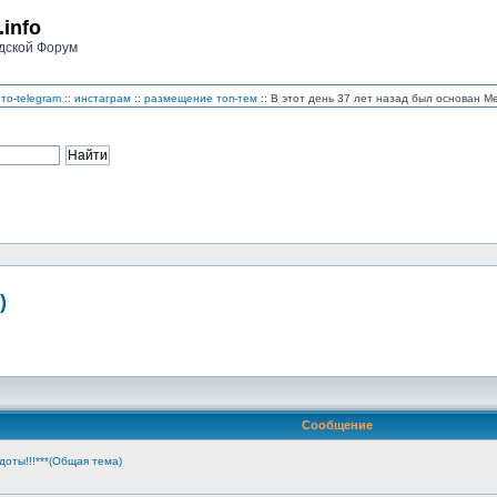
.info
дской Форум
то-telegram
::
инстаграм
::
размещение топ-тем
:: В этот день 37 лет назад был основан 
)
Сообщение
доты!!!***(Общая тема)