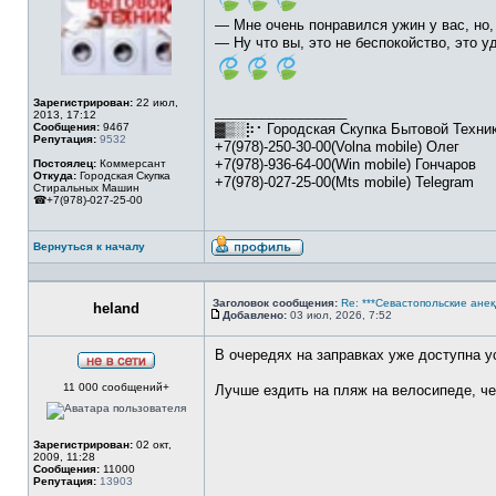
— Мне очень понравился ужин у вас, но,
— Ну что вы, это не беспокойство, это 
Зарегистрирован:
22 июл,
_________________
2013, 17:12
Сообщения:
9467
▓▒░⡷⠂Городская Скупка Бытовой Техн
Репутация:
9532
+7(978)-250-30-00(Volna mobile) Олег
+7(978)-936-64-00(Win mobile) Гончаров
Постоялец:
Коммерсант
Откуда:
Городская Скупка
+7(978)-027-25-00(Mts mobile) Telegram
Стиральных Машин
☎+7(978)-027-25-00
Вернуться к началу
Профиль
Заголовок сообщения:
Re: ***Севастопольские анек
heland
Добавлено:
03 июл, 2026, 7:52
Сообщение
В очередях на заправках уже доступна у
Не
11 000 сообщений+
в
Лучше ездить на пляж на велосипеде, че
сети
Зарегистрирован:
02 окт,
2009, 11:28
Сообщения:
11000
Репутация:
13903