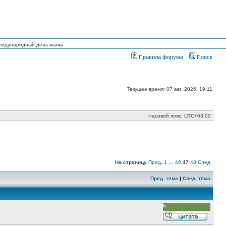
Международный день маяка
Правила форума
Поиск
Текущее время: 07 авг, 2026, 19:11
Часовой пояс:
UTC+03:00
На страницу
Пред.
1
…
46
47
48
След.
Пред. тема
|
След. тема
5
Ответи