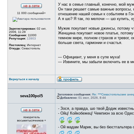
У нас в семье главный, конечно, мой муж
Он таки решает самые важные вопросы, 
Не
11 000 сообщений+
в
отношение нашей семьи к событиям в Го
сети
А я шо? Я так, по мелочи — шо купить, 
Мужик покупает новые джинсы, потому ч
Зарегистрирован:
02 окт,
2009, 11:28
Женщина покупает новое платье, потому 
Сообщения:
11000
темном мире, полном страхов и тревог, 
Репутация:
13903
больше света, гармонии и счастья.
Постоялец:
Интернет
Откуда:
Севастополь
— Официант, у меня в супе муха!
— Извините, мы забыли включить ее в м
Вернуться к началу
Профиль
Заголовок сообщения:
Re: ***Севастопольские анек
seva100pol5
Добавлено:
01 июл, 2026, 8:44
Сообщение
- Зося, а правда, шо твой Додик известн
- Ойц! Койкобежец! Чемпион за всю Одес
Не
покоритель
в
восьмитысячников +
сети
- Ой мадам Марик, вы без бюстгальтера 