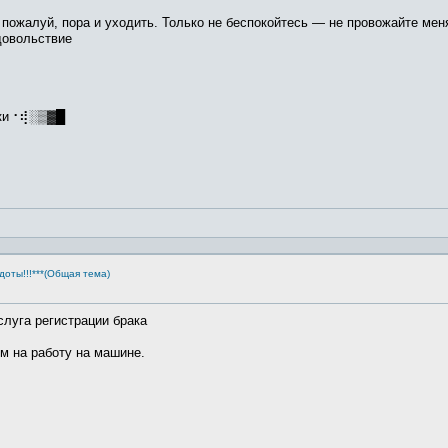
 пожалуй, пора и уходить. Только не беспокойтесь — не провожайте мен
удовольствие
ики⠐⢾░▒▓█
доты!!!***(Общая тема)
слуга регистрации брака
м на работу на машине.