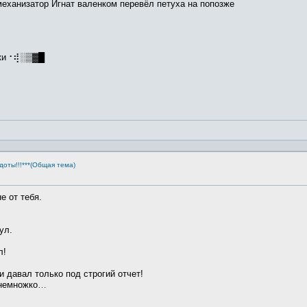
еханизатор Игнат валенком перевёл петуха на попозже
ики⠐⢾░▒▓█
доты!!!***(Общая тема)
е от тебя.
ул.
л!
и давал только под строгий отчет!
 немножко…