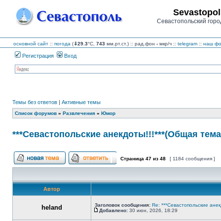
Sevastopol
Севастопольский горо
основной сайт
::
погода
(
⇓29.3
°C,
743
мм.рт.ст.) :: рад.фон
-
мкр/ч
::
telegram
::
наш фо
Регистрация
Вход
Темы без ответов
|
Активные темы
Список форумов
»
Развлечения
»
Юмор
***Севастопольские анекдоты!!!***(Общая тема
Страница
47
из
48
[ 1184 сообщения ]
Начать новую тему
Ответить на тему
Автор
Заголовок сообщения:
Re: ***Севастопольские анек
heland
Добавлено:
30 июн, 2026, 18:29
Сообщение