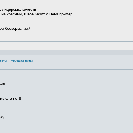
 лидерских качеств.
на красный, и все берут с меня пример.
вое бескорыстие?
доты!!!***(Общая тема)
оил.
мысла нет!!!
ьку