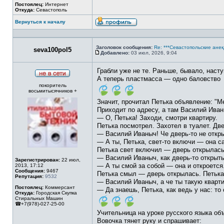
Постоялец:
Интернет
Откуда:
Севастополь
Вернуться к началу
Профиль
Заголовок сообщения:
Re: ***Севастопольские анек
seva100pol5
Добавлено:
03 июл, 2026, 9:04
Сообщение
Грабли уже не те. Раньше, бывало, наст
А теперь пластмасса — одно баловство
Не
покоритель
в
восьмитысячников +
сети
Значит, прочитал Петька объявление: "
Приходит по адресу, а там Василий Иван
— О, Петька! Заходи, смотри квартиру.
Петька посмотрел. Захотел в туалет. Две
— Василий Иваныч! Че дверь-то не откр
— А ты, Петька, свет-то включи — она са
Петька свет включил — дверь открылась.
— Василий Иваныч, как дверь-то открыт
Зарегистрирован:
22 июл,
— А ты смой за собой — она и откроется
2013, 17:12
Сообщения:
9467
Петька смыл — дверь открылась. Петька
Репутация:
9532
— Василий Иваныч, а че ты такую кварт
Постоялец:
Коммерсант
— Да знаешь, Петька, как ведь у нас: то с
Откуда:
Городская Скупка
Стиральных Машин
☎+7(978)-027-25-00
Учительница на уроке русского языка об
Вовочка тянет руку и спрашивает: