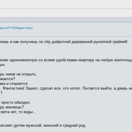
доты!!!***(Общая тема)
упишь и как получишь по лбу добротной деревянной рукояткой граблей!
Меняю однокомнатную со всеми удобствами квартиру на любую жилплощ
ыч:
рь никак не открыть.
ывается?
ма и откроется.
 Фантастика! Зашел, сделал все, что хотел. Пытается выйти, а дверь н
ь?
.
 просто обалдел.
иру меняешь?
вета нет, то воды...
ъясняет детям мужской, женский и средний род.