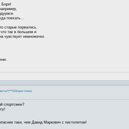
 Боря!
например,
ндурасе.
куда поехать…
то старые порвались.
что так в большом и
она чувствует немножечко
еню.
доты!!!***(Общая тема)
ый спортсмен?
су!
опаснее таки, чем Давид Маркович с пистолетом!