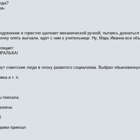
ода?
шь.
подоконник и горестно щелкает механической ручкой, пытаясь дознаться
очку опять выгнали, идет с ним к учительнице. Ну, Марь Иванна все объ
клицает:
ПИРАЛЬКА!
вут советские люди в эпоху развитого социализма. Выбрал обыкновенную
ка и т. п.
ы поехала.
ропечи.
!
ерики приехал