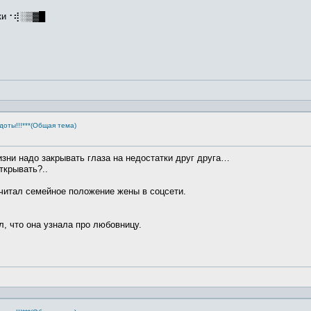
ики⠐⢾░▒▓█
доты!!!***(Общая тема)
изни надо закрывать глаза на недостатки друг друга…
ткрывать?..
читал семейное положение жены в соцсети.
л, что она узнала про любовницу.