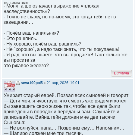
- Моня, а шо означает выражение «плохая
наследственность»?
- Точно не скажу, но по-моему, это когда тебя нет в
завещании…
- Почём ваш напильник?
- Это рашпиль.
- Ну хорошо, почём ваш рашпиль?
- Не "хорошо", а надо таки знать, что ты покупаешь!
- Я рад, что вы знаете, что вы продаёте! Так сколько же
вы просите за
это ржавое железо?
Цитата
seva100pol5
»
21 апр, 2026, 19:01
Умирает старый еврей. Позвал всех сыновей и говорит:
— Дети мои, я чувствую, что смерть уже рядом и хотел
бы завершить свою жизнь так, чтобы все дела были
приведены в порядок и переданы вам. Слушайте и
записывайте. Вайнштейн должен мне две тысячи.
Сыновья:
— Не волнуйся, папа… Позвоним ему… Напомним…
— Шапиро должен мне три тысячи.