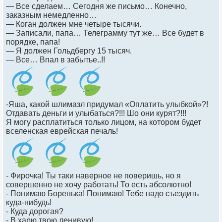
— Все сделаем… Сегодня же письмо… Конечно,
заказным немедленно…
— Коган должен мне четыре тысячи.
— Записали, папа… Телеграмму тут же… Все будет в
порядке, папа!
— Я должен Гольдбергу 15 тысяч.
— Все… Впал в забытье..!!
-Яша, какой шлимазл придумал «Оплатить улыбкой»?!
Отдавать деньги и улыбаться?!!! Шо они курят?!!!
Я могу расплатиться только лицом, на котором будет
вселенская еврейская печаль!
- Фирочка! Ты таки наверное не поверишь, но я
совершенно не хочу работать! То есть абсолютно!
- Понимаю Боренька! Понимаю! Тебе надо съездить
куда-нибудь!
- Куда дорогая?
- В харю твою ленивую!