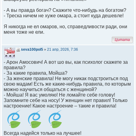
- А вы правда богач? Скажите что-нибудь на богатом?
- Треска ничем не хуже омара, а стоит куда дешевле!
Я никогда не ел омаров, но, справедливости ради, они
меня тоже не ели.
Цитата
seva100pol5
»
21 апр, 2026, 7:36
- Арон Амосович! А вот шо вы, как психолог скажете за
правила?
- За какие правила, Мойша?
- За женские правила! Не могу никак подстроиться под
свою мадам! Есть же какие-нибудь правила, по которым
можно научиться общаться с женщиной?
- Мойша! Я вас умоляю! Не ломайте себе голову!
Запомните себе на носу! У женщин нет правил! Только
настроение! Какое настроение – такие и правила!
Всегда надейся только на лучшее!