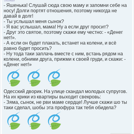
- Яшенька! Слушай сюда свою маму и запомни себе на
носу! Долги портят отношения, поэтому никогда не
давай в долг!
- Ты услышал меня сынок?
- Я вас услышал, мама! Ну а если друг просит?
- Друг это святое, поэтому скажи ему честно: - «Денег
нет!».
- А если он будет плакать, встанет на колени, и всё
равно будет просить?
- Ну тода таки заплачь вместе с ним, встань рядом на
колени, обними друга, прижми к своей груди, и скажи: -
«Денег нет!»
Одесский дворик. На улице скандал молодых супругов.
На их крики из квартиры выходит свекровь:
- Зяма, сынок, не рви маме сердце! Лучше скажи шо ты
таки сделал, шобы эта профура так тебя обидела?