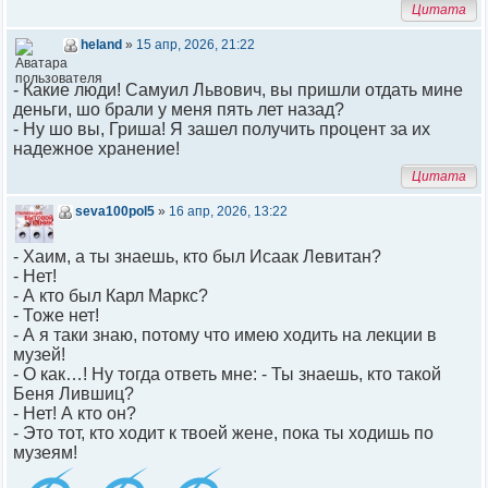
Цитата
heland
»
15 апр, 2026, 21:22
- Какие люди! Самуил Львович, вы пришли отдать мине
деньги, шо брали у меня пять лет назад?
- Ну шо вы, Гриша! Я зашел получить процент за их
надежное хранение!
Цитата
seva100pol5
»
16 апр, 2026, 13:22
- Хаим, а ты знаешь, кто был Исаак Левитан?
- Нет!
- А кто был Карл Маркс?
- Тоже нет!
- А я таки знаю, потому что имею ходить на лекции в
музей!
- О как…! Ну тогда ответь мне: - Ты знаешь, кто такой
Беня Лившиц?
- Нет! А кто он?
- Это тот, кто ходит к твоей жене, пока ты ходишь по
музеям!