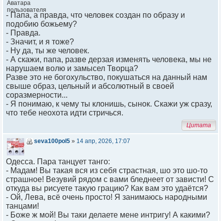
- Папа, а правда, что человек создан по образу и
подобию божьему?
- Правда.
- Значит, и я тоже?
- Ну да, ты же человек.
- А скажи, папа, разве дерзая изменять человека, мы не
нарушаем волю и замысел Творца?
Разве это не богохульство, покушаться на данный нам
свыше образ, цельный и абсолютный в своей
соразмерности...
- Я понимаю, к чему ты клонишь, сынок. Скажи уж сразу,
что тебе неохота идти стричься.
Цитата
seva100pol5
»
14 апр, 2026, 17:07
Одесса. Пара танцует танго:
- Мадам! Вы такая вся из себя страстная, шо это шо-то
страшное! Везувий рядом с вами бледнеет от зависти! С
откуда вы рисуете такую грацию? Как вам это удаётся?
- Ой, Лева, всё очень просто! Я занимаюсь народными
танцами!
- Боже ж мой! Вы таки делаете мене интригу! А какими?