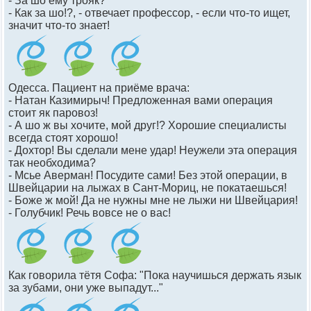
- За шо ему трояк?
- Как за шо!?, - отвечает профессор, - если что-то ищет,
значит что-то знает!
Одесса. Пациент на приёме врача:
- Натан Казимирыч! Предложенная вами операция
стоит як паровоз!
- А шо ж вы хочите, мой друг!? Хорошие специалисты
всегда стоят хорошо!
- Дохтор! Вы сделали мене удар! Неужели эта операция
так необходима?
- Мсье Аверман! Посудите сами! Без этой операции, в
Швейцарии на лыжах в Сант-Мориц, не покатаешься!
- Боже ж мой! Да не нужны мне не лыжи ни Швейцария!
- Голубчик! Речь вовсе не о вас!
Как говорила тётя Софа: "Пока научишься держать язык
за зубами, они уже выпадут..."