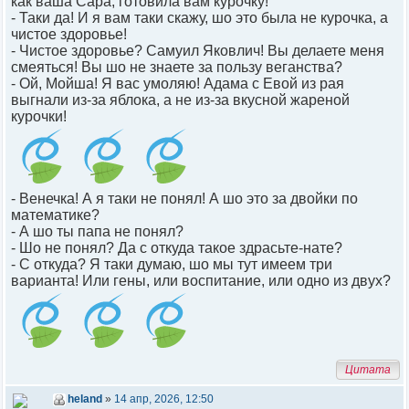
как ваша Сара, готовила вам курочку!
- Таки да! И я вам таки скажу, шо это была не курочка, а
чистое здоровье!
- Чистое здоровье? Самуил Яковлич! Вы делаете меня
смеяться! Вы шо не знаете за пользу веганства?
- Ой, Мойша! Я вас умоляю! Адама с Евой из рая
выгнали из-за яблока, а не из-за вкусной жареной
курочки!
- Венечка! А я таки не понял! А шо это за двойки по
математике?
- А шо ты папа не понял?
- Шо не понял? Да с откуда такое здрасьте-нате?
- С откуда? Я таки думаю, шо мы тут имеем три
варианта! Или гены, или воспитание, или одно из двух?
Цитата
heland
»
14 апр, 2026, 12:50