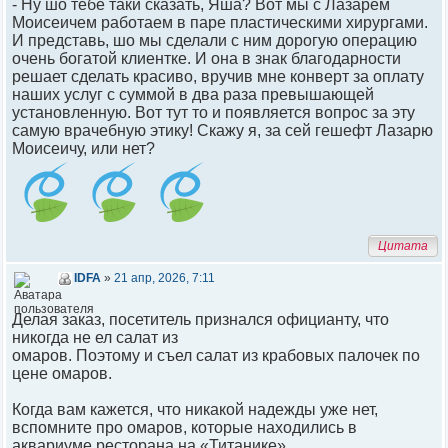
- Ну шо тебе таки сказать, Яша? Вот мы с Лазарем
Моисеичем работаем в паре пластическими хирургами.
И представь, шо мы сделали с ним дорогую операцию
очень богатой клиентке. И она в знак благодарности
решает сделать красиво, вручив мне конверт за оплату
наших услуг с суммой в два раза превышающей
установленную. Вот тут то и появляется вопрос за эту
самую врачебную этику! Скажу я, за сей гешефт Лазарю
Моисеичу, или нет?
Цитата
IDFA
»
21 апр, 2026, 7:11
Делая заказ, посетитель признался официанту, что
никогда не ел салат из
омаров. Поэтому и съел салат из крабовых палочек по
цене омаров.
Когда вам кажется, что никакой надежды уже нет,
вспомните про омаров, которые находились в
аквариуме ресторана на «Титанике»