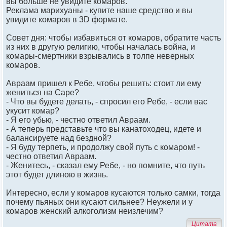
вы больше не увидите комаров.
Реклама марихуаны - купите наше средство и вы
увидите комаров в 3D формате.
Совет дня: чтобы избавиться от комаров, обратите часть
из них в другую религию, чтобы началась война, и
комары-смертники взрывались в толпе неверных
комаров.
Авраам пришел к Ребе, чтобы решить: стоит ли ему
жениться на Саре?
- Что вы будете делать, - спросил его Ребе, - если вас
укусит комар?
- Я его убью, - честно ответил Авраам.
- А теперь представьте что вы канатоходец, идете и
балансируете над бездной?
- Я буду терпеть, и продолжу свой путь с комаром! -
честно ответил Авраам.
- Женитесь, - сказал ему Ребе, - но помните, что путь
этот будет длиною в жизнь.
Интересно, если у комаров кусаются только самки, тогда
почему пьяных они кусают сильнее? Неужели и у
комаров женский алкоголизм неизлечим?
Цитата