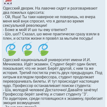
Одесский дворик. На лавочке сидят и разговаривают
два пожилых одессита:
- Ой, Яша! Ты таки наверное не поверишь, но вчера
меня мой внук спросил, что я делал во время
сексуальной революции!
- Боже ж мой! И шо ты ему ответил?
- Шо, шо!? Сказал, шо мене практически сразу взяли в
плен, и остаток жизни я провёл за мытьём посуды!
Одесский национальный университет имени И.И.
Мечникова. Идёт экзамен. Студент берёт один билет,
показывает, что не знает. Берёт другой, с ним та же
история. Третий постигла учесть двух предыдущих. Под
хитрым взглядом профессора, студент продолжает
переворачивать билеты. И тут происходит настоящее
чудо. Профессор останавливает поиски студента:
- Ша, молодой человек! Достаточно! Давайте зачётку!
Профессор берёт зачётку, и ставит студенту "3".
По аудитории, среди готовящихся к экзамену, пробегает
эмоция возмущения: