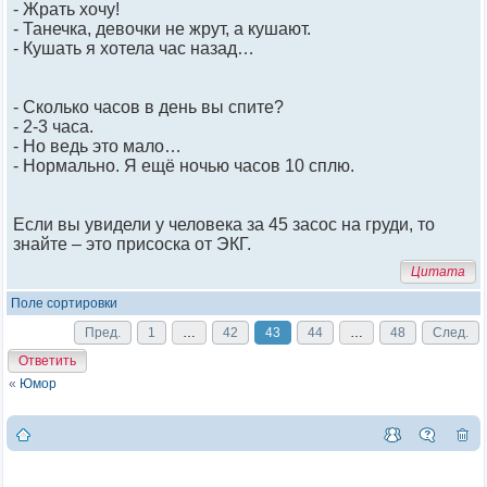
- Жрать хочу!
- Танечка, девочки не жрут, а кушают.
- Кушать я хотела час назад…
- Сколько часов в день вы спите?
- 2-3 часа.
- Но ведь это мало…
- Нормально. Я ещё ночью часов 10 сплю.
Если вы увидели у человека за 45 засос на груди, то
знайте – это присоска от ЭКГ.
Цитата
Поле сортировки
Пред.
1
…
42
43
44
…
48
След.
Ответить
«
Юмор