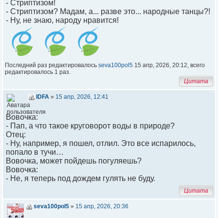
- Стриптизом!
- Стриптизом? Мадам, а... разве это... народные танцы?!
- Ну, не знаю, народу нравится!
Последний раз редактировалось
seva100pol5
15 апр, 2026, 20:12, всего
редактировалось 1 раз.
Цитата
IDFA
»
15 апр, 2026, 12:41
Вовочка:
- Пап, а что такое круговорот воды в природе?
Отец:
- Ну, например, я пошел, отлил. Это все испарилось,
попало в тучи…
Вовочка, может пойдешь погуляешь?
Вовочка:
- Не, я теперь под дождем гулять не буду.
Цитата
seva100pol5
»
15 апр, 2026, 20:36