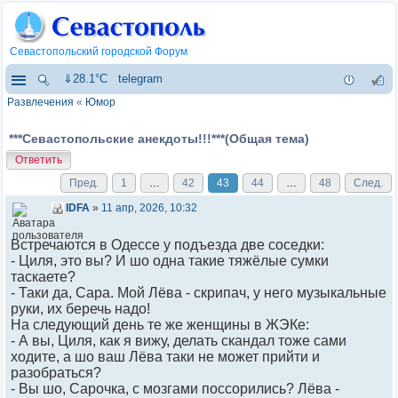
Севастопольский городской Форум
⇓28.1°C
telegram
Развлечения
«
Юмор
***Севастопольские анекдоты!!!***(Общая тема)
Ответить
Пред.
1
…
42
43
44
…
48
След.
IDFA
»
11 апр, 2026, 10:32
Встречаются в Одессе у подъезда две соседки:
- Циля, это вы? И шо одна такие тяжёлые сумки
таскаете?
- Таки да, Сара. Мой Лёва - скрипач, у него музыкальные
руки, их беречь надо!
На следующий день те же женщины в ЖЭКе:
- А вы, Циля, как я вижу, делать скандал тоже сами
ходите, а шо ваш Лёва таки не может прийти и
разобраться?
- Вы шо, Сарочка, с мозгами поссорились? Лёва -