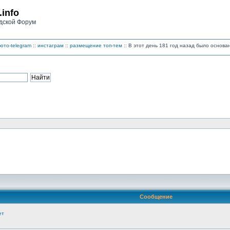
.info
дской Форум
ото-telegram
::
инстаграм
::
размещение топ-тем
:: В этот день 181 год назад было основ
Сообщение
ет