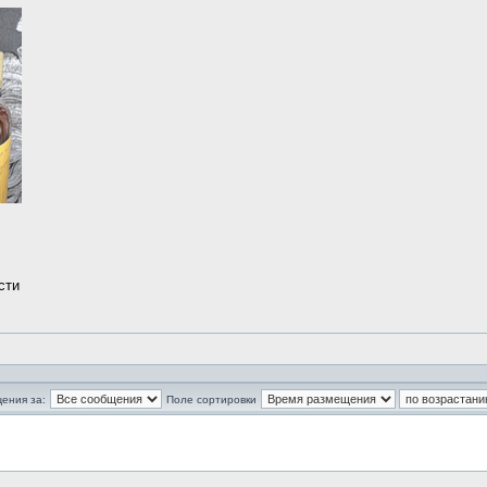
сти
ения за:
Поле сортировки