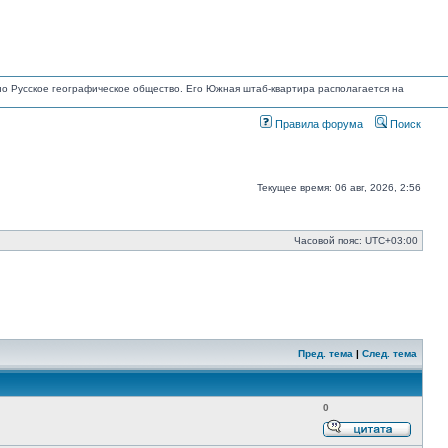
ано Русское географическое общество. Его Южная штаб-квартира располагается на
Правила форума
Поиск
Текущее время: 06 авг, 2026, 2:56
Часовой пояс:
UTC+03:00
Пред. тема
|
След. тема
0
Ответи