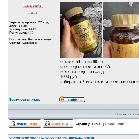
Не
*******
в
сети
Зарегистрирован:
22 апр,
2009, 14:28
Сообщения:
4419
Репутация:
465
Постоялец:
Везде и всегда
Откуда:
Шевченко
остаток 58 шт из 60 шт
срок годности до июня 27г.
вскрыты неделю назад
1000 руб.
Забирать в Камышах или по договоренно
Вернуться к началу
Профиль
Показать сообщ
Страница
1
из
1
[ 1 сообщение ]
Начать новую тему
Ответить на тему
Список форумов
»
Полезное
»
Купля, продажа, обмен