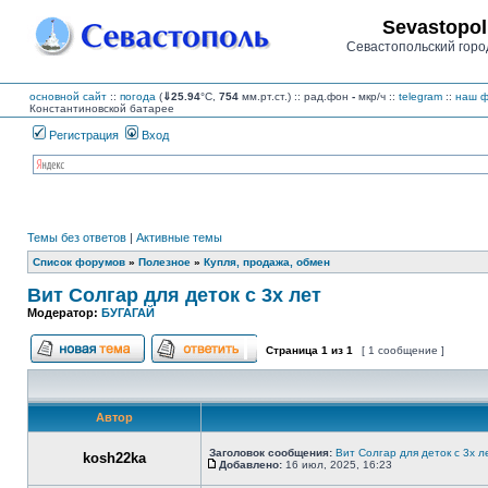
Sevastopol
Севастопольский горо
основной сайт
::
погода
(
⇓25.94
°C,
754
мм.рт.ст.) :: рад.фон
-
мкр/ч
::
telegram
::
наш ф
Константиновской батарее
Регистрация
Вход
Темы без ответов
|
Активные темы
Список форумов
»
Полезное
»
Купля, продажа, обмен
Вит Солгар для деток с 3х лет
Модератор:
БУГАГАЙ
Страница
1
из
1
[ 1 сообщение ]
Начать новую тему
Ответить на тему
Автор
Заголовок сообщения:
Вит Солгар для деток с 3х л
kosh22ka
Добавлено:
16 июл, 2025, 16:23
Сообщение