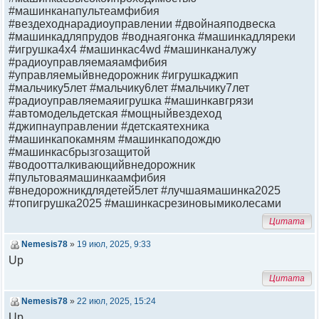
#машинканапультеамфибия
#вездеходнарадиоуправлении #двойнаяподвеска
#машинкадляпрудов #воднаягонка #машинкадляреки
#игрушка4х4 #машинкас4wd #машинканалужу
#радиоуправляемаяамфибия
#управляемыйвнедорожник #игрушкаджип
#мальчику5лет #мальчику6лет #мальчику7лет
#радиоуправляемаяигрушка #машинкавгрязи
#автомодельдетская #мощныйвездеход
#джипнауправлении #детскаятехника
#машинкапокамням #машинкаподождю
#машинкасбрызгозащитой
#водоотталкивающийвнедорожник
#пультоваямашинкаамфибия
#внедорожникдлядетей5лет #лучшаямашинка2025
#топигрушка2025 #машинкасрезиновымиколесами
Цитата
Nemesis78
»
19 июл, 2025, 9:33
Up
Цитата
Nemesis78
»
22 июл, 2025, 15:24
Up