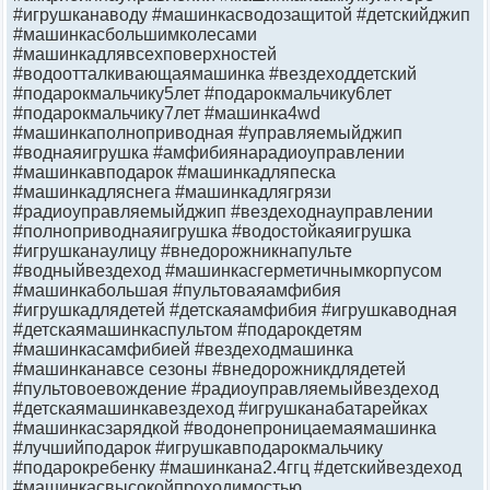
#игрушканаводу #машинкасводозащитой #детскийджип
#машинкасбольшимколесами
#машинкадлявсехповерхностей
#водоотталкивающаямашинка #вездеходдетский
#подарокмальчику5лет #подарокмальчику6лет
#подарокмальчику7лет #машинка4wd
#машинкаполноприводная #управляемыйджип
#воднаяигрушка #амфибиянарадиоуправлении
#машинкавподарок #машинкадляпеска
#машинкадляснега #машинкадлягрязи
#радиоуправляемыйджип #вездеходнауправлении
#полноприводнаяигрушка #водостойкаяигрушка
#игрушканаулицу #внедорожникнапульте
#водныйвездеход #машинкасгерметичнымкорпусом
#машинкабольшая #пультоваяамфибия
#игрушкадлядетей #детскаяамфибия #игрушкаводная
#детскаямашинкаспультом #подарокдетям
#машинкасамфибией #вездеходмашинка
#машинканавсе сезоны #внедорожникдлядетей
#пультовоевождение #радиоуправляемыйвездеход
#детскаямашинкавездеход #игрушканабатарейках
#машинкасзарядкой #водонепроницаемаямашинка
#лучшийподарок #игрушкавподарокмальчику
#подарокребенку #машинкана2.4ггц #детскийвездеход
#машинкасвысокойпроходимостью