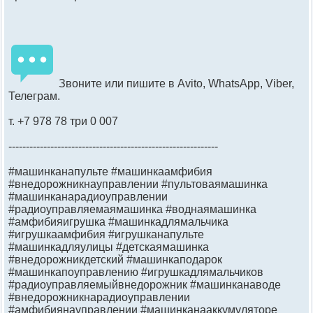
Звоните или пишите в Avito, WhatsApp, Viber,
Телеграм.
т. +7 978 78 три 0 007
------------------------------------------------------------
#машинканапульте #машинкаамфибия
#внедорожникнауправлении #пультоваямашинка
#машинканарадиоуправлении
#радиоуправляемаямашинка #воднаямашинка
#амфибияигрушка #машинкадлямальчика
#игрушкаамфибия #игрушканапульте
#машинкадляулицы #детскаямашинка
#внедорожникдетский #машинкаподарок
#машинкапоуправлению #игрушкадлямальчиков
#радиоуправляемыйвнедорожник #машинканаводе
#внедорожникнарадиоуправлении
#амфибиянауправлении #машинканааккумуляторе