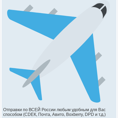
Отправки по ВСЕЙ России любым удобным для Вас
способом (СDЕК, Почта, Авито, Вохbеrry, DРD и т.д.)