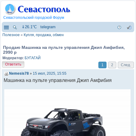
Севастопольский городской Форум
⇓26.1°C
telegram
Полезное
«
Купля, продажа, обмен
Продаю Машинка на пульте управления Джип Амфибия,
2990 р
Модератор:
БУГАГАЙ
Ответить
1
2
След.
Nemesis78
»
15 июл, 2025, 15:55
Maшинкa на пульте упpавления Джип Амфибия