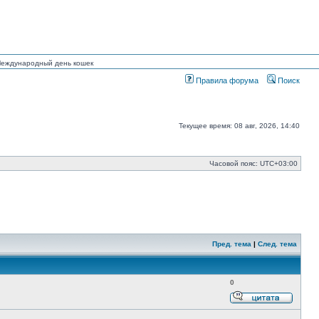
 Международный день кошек
Правила форума
Поиск
Текущее время: 08 авг, 2026, 14:40
Часовой пояс:
UTC+03:00
Пред. тема
|
След. тема
0
Ответи
с