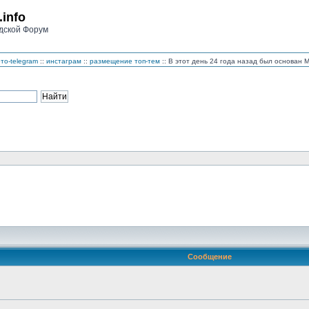
.info
дской Форум
то-telegram
::
инстаграм
::
размещение топ-тем
:: В этот день 24 года назад был основан
Сообщение