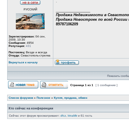
.
Не
РУССКИЙ
в
_________________
сети
Продажа Недвижимости в Севастопо
Продажа Новостроек по всей России 
89787106209
Зарегистрирован:
04 сен,
2009, 10:30
Сообщения:
4954
Репутация:
431
Постоялец:
Везде и всегда
Откуда:
Севастополь-стрелка
Вернуться к началу
Профиль
Показать сообщ
Страница
1
из
1
[ 1 сообщение ]
Начать новую тему
Ответить на тему
Список форумов
»
Полезное
»
Купля, продажа, обмен
Кто сейчас на конференции
Сейчас этот форум просматривают:
dfcz
,
IrinaMir
и 61 гость