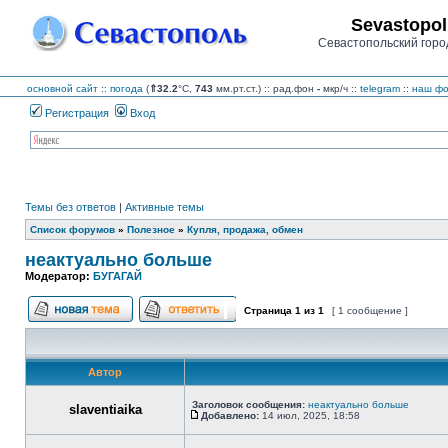
Sevastopol
Севастопольский горо
основной сайт
::
погода
(
⇑32.2
°C,
743
мм.рт.ст.) :: рад.фон
-
мкр/ч
::
telegram
::
наш фо
Регистрация
Вход
Темы без ответов
|
Активные темы
Список форумов
»
Полезное
»
Купля, продажа, обмен
неактуально больше
Модератор:
БУГАГАЙ
Страница
1
из
1
[ 1 сообщение ]
Начать новую тему
Ответить на тему
Автор
Заголовок сообщения:
неактуально больше
slaventiaika
Добавлено:
14 июл, 2025, 18:58
Сообщение