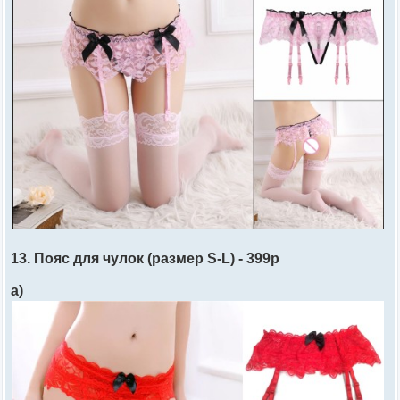
13. Пояс для чулок (размер S-L) - 399р
а)