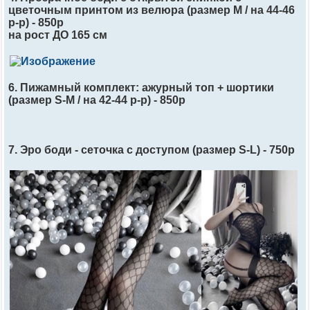
цветочным принтом из велюра (размер M / на 44-46
р-р) - 850р
на рост ДО 165 см
6. Пижамный комплект: ажурный топ + шортики
(размер S-M / на 42-44 р-р) - 850р
7. Эро боди - сеточка с доступом (размер S-L) - 750р