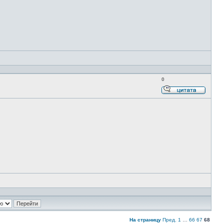
0
Ответи
с
цитато
На страницу
Пред.
1
…
66
67
68