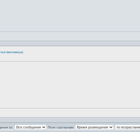
лья (милавица)
ения за:
Поле сортировки