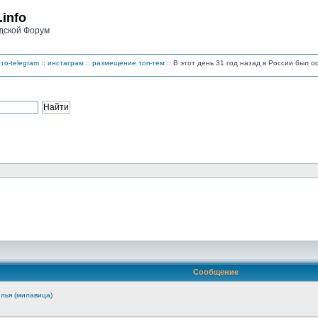
.info
дской Форум
то-telegram
::
инстаграм
::
размещение топ-тем
:: В этот день 31 год назад в России был 
Сообщение
лья (милавица)