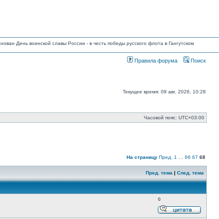
основан День воинской славы России - в честь победы русского флота в Гангутском
Правила форума
Поиск
Текущее время: 09 авг, 2026, 10:28
Часовой пояс:
UTC+03:00
На страницу
Пред.
1
…
66
67
68
Пред. тема
|
След. тема
0
Ответи