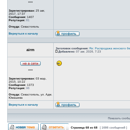
****
в
сети
Зарегистрирован:
25 авг,
2017, 17:37
Сообщения:
1407
Репутация:
81
Откуда:
Севастополь
Вернуться к началу
Профиль
Заголовок сообщения:
Re: Распродажа женского бе
airm
Добавлено:
07 авг, 2026, 7:23
Сообщение
Не
****
в
сети
Зарегистрирован:
03 мар,
2015, 10:22
Сообщения:
1373
Репутация:
96
Откуда:
Севастополь, ул. Адм.
Юмашева
Вернуться к началу
Профиль
Показать сообщ
Страница
68
из
68
[ 1686 сообщений ]