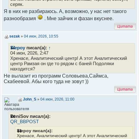
серяк.
Я в них не разбираюсь. А, возможно, у нас нет такого
разнообразия
. Мне зайчик и фазан вкуснее.
Цитата
sezak
»
04 июн, 2026, 10:55
Slepoy
писал(а):
↑
04 июн, 2026, 2:47
Хренасе, Аналитический центр! А этот Аналитический
центр Рамзая он где то рядом с баней Подоляки
находится?
Не вылазит из программ Соловьева,Саймса,
Скабеевой. Абы кого туда не зовут ))
Цитата
John_S
»
04 июн, 2026, 11:00
DeniSov писал(а):
QR_BBPOST
Slepoy писал(а):
Хренасе, Аналитический центр! А этот Аналитический