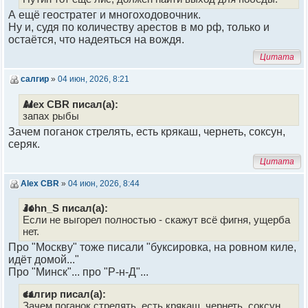
А ещё геостратег и многоходовочник.
Ну и, судя по количеству арестов в мо рф, только и
остаётся, что надеяться на вождя.
Цитата
салгир
»
04 июн, 2026, 8:21
Alex CBR писал(а):
запах рыбы
Зачем поганок стрелять, есть крякаш, чернеть, соксун,
серяк.
Цитата
Alex CBR
»
04 июн, 2026, 8:44
John_S писал(а):
Если не выгорел полностью - скажут всё фигня, ущерба
нет.
Про "Москву" тоже писали "буксировка, на ровном киле,
идёт домой..."
Про "Минск"... про "Р-н-Д"...
салгир писал(а):
Зачем поганок стрелять, есть крякаш, чернеть, соксун,