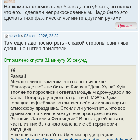
Наркомана конечно надо было давно убрать, но пишут
что его... сделали неприкосновенным. Надо было это
сделать тихо фактически чьими-то другими руками.
Цитата
sezak
»
03 июн, 2026, 23:32
Там еще надо посмотреть - с какой стороны свинячьи
дроны на Питер прилетели.
Отправлено спустя 31 минуту 39 секунд:
Рамзай
Меланхолично заметим, что на россиянское
"благородство" - не бить по Киеву в "День Хуiвa" Хуiв
вполне по поросянски ответил мощным дрон-ударом по
Санкт-Петербургу в день открытия ПМЭФа. Дым
горящих нефтебаков закрывает небо и сильно портит
атмосферу праздника. Стоили ли упоминать, что все
дроны зашли в наше воздушное пространство из
Эстонии, Латвии и Финляндии? В последней, кстати,
часть из них была изготовлена и с её территории
запущена.
Ещё при налёте на Усть-Лугу мы предупредили
(
https://vk.com/@ramzayiegokomanda-strat ... prezhdausc
)