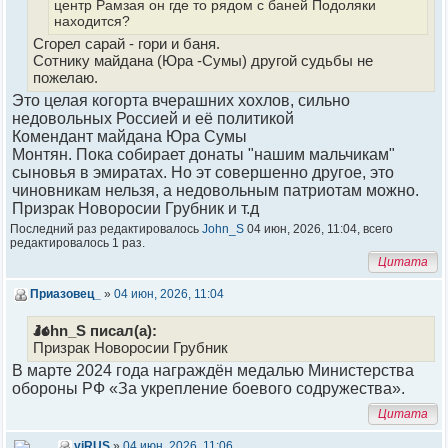
центр Рамзая он где то рядом с баней Подоляки
находится?
Сгорел сарай - гори и баня.
Сотнику майдана (Юра -Сумы) другой судьбы не
пожелаю.
Это целая когорта вчерашних хохлов, сильно
недовольных Россией и её политикой
Комендант майдана Юра Сумы
Монтян. Пока собирает донаты "нашим мальчикам"
сыновья в эмиратах. Но эт совершенно другое, это
чиновникам нельзя, а недовольным патриотам можно.
Призрак Новоросии Грубник и т.д
Последний раз редактировалось
John_S
04 июн, 2026, 11:04, всего
редактировалось 1 раз.
Цитата
Приазовец_
»
04 июн, 2026, 11:04
John_S писал(а):
Призрак Новоросии Грубник
В марте 2024 года награждён медалью Министерства
обороны РФ «За укрепление боевого содружества».
Цитата
viRUS
»
04 июн, 2026, 11:06