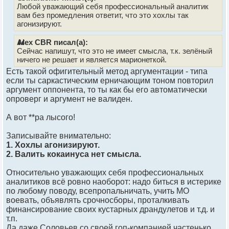
Любой уважающий себя профессиональный аналитик
вам без промедления ответит, что это хохлы так
агонизируют.
Alex CBR писал(а):
Сейчас напишут, что это не имеет смысла, т.к. зелёный
ничего не решает и является марионеткой.
Есть такой офигительный метод аргументации - типа
если ты саркастическим ерничающим тоном повторил
аргумент оппонента, то ты как бы его автоматически
опроверг и аргумент не валиден.
А вот **ра лысого!
Записывайте внимательно:
1. Хохлы агонизируют.
2. Валить кокаинуса нет смысла.
Относительно уважающих себя профессиональных
аналитиков всё ровно наоборот: надо биться в истерике
по любому поводу, всепропальничать, учить МО
воевать, объявлять срочносборы, проталкивать
финансирование своих кустарных драндулетов и т.д. и
т.п.
Да даже Соловьев со своей гоп-компанией частенько