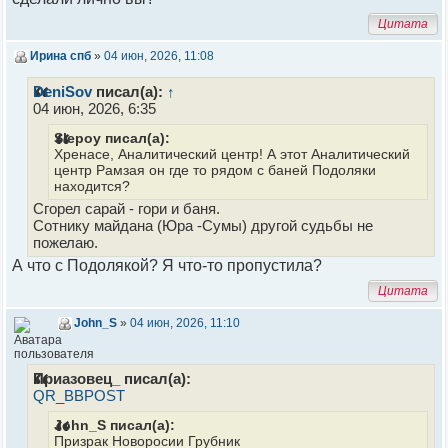
Цитата
Ирина спб
»
04 июн, 2026, 11:08
DeniSov
писал(а):
↑
04 июн, 2026, 6:35
Slepoy писал(а):
Хренасе, Аналитический центр! А этот Аналитический
центр Рамзая он где то рядом с баней Подоляки
находится?
Сгорел сарай - гори и баня.
Сотнику майдана (Юра -Сумы) другой судьбы не
пожелаю.
А что с Подолякой? Я что-то пропустила?
Цитата
John_S
»
04 июн, 2026, 11:10
Приазовец_ писал(а):
QR_BBPOST
John_S писал(а):
Призрак Новоросии Грубник