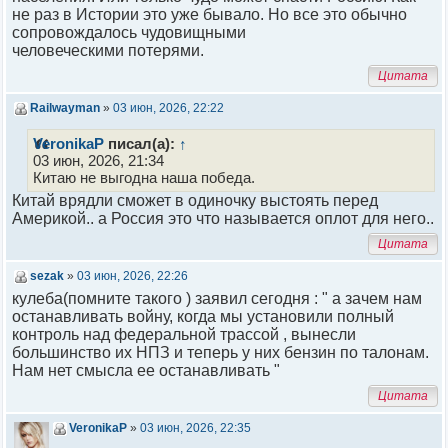
не раз в Истории это уже бывало. Но все это обычно
сопровождалось чудовищными
человеческими потерями.
Цитата
Railwayman
»
03 июн, 2026, 22:22
VeronikaР
писал(а):
↑
03 июн, 2026, 21:34
Китаю не выгодна наша победа.
Китай врядли сможет в одиночку выстоять перед
Америкой.. а Россия это что называется оплот для него..
Цитата
sezak
»
03 июн, 2026, 22:26
кулеба(помните такого ) заявил сегодня : " а зачем нам
останавливать войну, когда мы установили полный
контроль над федеральной трассой , вынесли
большинство их НПЗ и теперь у них бензин по талонам.
Нам нет смысла ее останавливать "
Цитата
VeronikaР
»
03 июн, 2026, 22:35