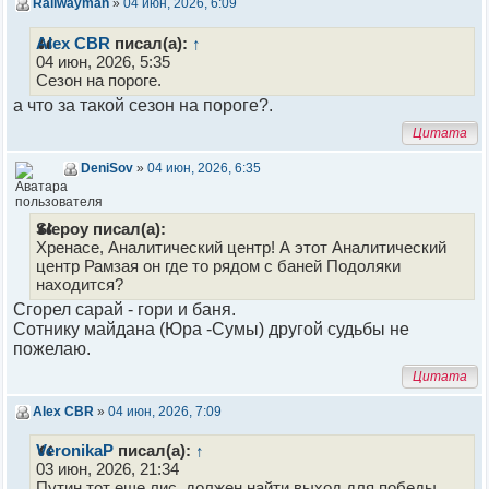
Railwayman
»
04 июн, 2026, 6:09
Alex CBR
писал(а):
↑
04 июн, 2026, 5:35
Сезон на пороге.
а что за такой сезон на пороге?.
Цитата
DeniSov
»
04 июн, 2026, 6:35
Slepoy писал(а):
Хренасе, Аналитический центр! А этот Аналитический
центр Рамзая он где то рядом с баней Подоляки
находится?
Сгорел сарай - гори и баня.
Сотнику майдана (Юра -Сумы) другой судьбы не
пожелаю.
Цитата
Alex CBR
»
04 июн, 2026, 7:09
VeronikaР
писал(а):
↑
03 июн, 2026, 21:34
Путин тот еще лис, должен найти выход для победы.