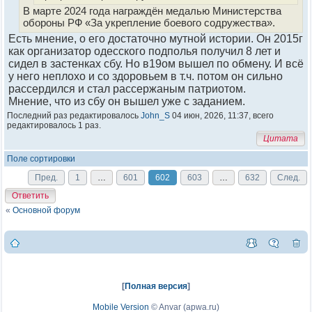
В марте 2024 года награждён медалью Министерства
обороны РФ «За укрепление боевого содружества».
Есть мнение, о его достаточно мутной истории. Он 2015г
как организатор одесского подполья получил 8 лет и
сидел в застенках сбу. Но в19ом вышел по обмену. И всё
у него неплохо и со здоровьем в т.ч. потом он сильно
рассердился и стал рассержаным патриотом.
Мнение, что из сбу он вышел уже с заданием.
Последний раз редактировалось
John_S
04 июн, 2026, 11:37, всего
редактировалось 1 раз.
Цитата
Поле сортировки
Пред.
1
…
601
602
603
…
632
След.
Ответить
«
Основной форум
[
Полная версия
]
Mobile Version
©
Anvar (apwa.ru)