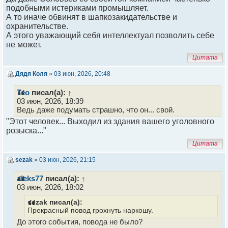
подобными истериками промышляет.
А то иначе обвинят в шапкозакидательстве и
охранительстве.
А этого уважающий себя интеллектуал позволить себе
не может.
Цитата
Дядя Коля
»
03 июн, 2026, 20:48
Тео
писал(а):
↑
03 июн, 2026, 18:39
Ведь даже подумать страшно, что он... свой.
"Этот человек... Выходил из здания вашего уголовного
розыска..."
Цитата
sezak
»
03 июн, 2026, 21:15
aleks77
писал(а):
↑
03 июн, 2026, 18:02
sezak писал(а):
Прекрасный повод грохнуть наркошу.
До этого события, повода не было?