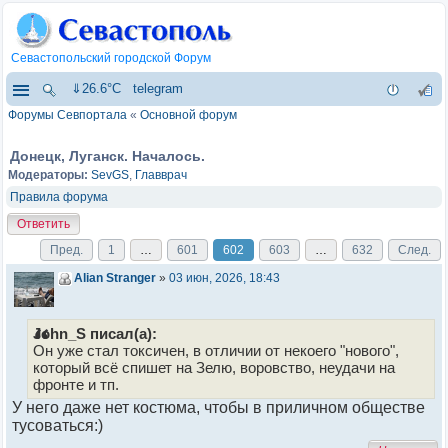
Севастопольский городской Форум
⇓26.6°C
telegram
Форумы Севпортала
«
Основной форум
Донецк, Луганск. Началось.
Модераторы:
SevGS
,
Главврач
Правила форума
Ответить
Пред.
1
…
601
602
603
…
632
След.
Alian Stranger
»
03 июн, 2026, 18:43
John_S писал(а):
Он уже стал токсичен, в отличии от некоего "нового",
который всё спишет на Зелю, воровство, неудачи на
фронте и тп.
У него даже нет костюма, чтобы в приличном обществе
тусоваться:)