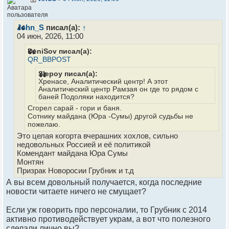
John_S
писал(а):
↑
04 июн, 2026, 11:00
DeniSov писал(а):
QR_BBPOST
Slepoy писал(а):
Хренасе, Аналитический центр! А этот
Аналитический центр Рамзая он где то рядом с
баней Подоляки находится?
Сгорел сарай - гори и баня.
Сотнику майдана (Юра -Сумы) другой судьбы не
пожелаю.
Это целая когорта вчерашних хохлов, сильно
недовольных Россией и её политикой
Комендант майдана Юра Сумы
Монтян
Призрак Новоросии Грубник и т.д
А вы всем довольный получается, когда последние
новости читаете ничего не смущает?
Если уж говорить про персоналии, то Грубник с 2014
активно противодействует украм, а вот что полезного
сделали лично вы?