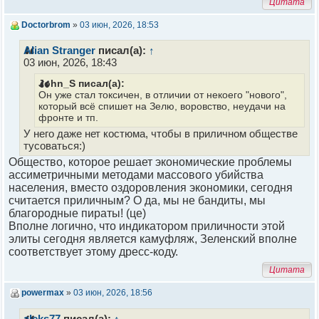
Цитата
Doctorbrom
»
03 июн, 2026, 18:53
Alian Stranger
писал(а):
↑
03 июн, 2026, 18:43
John_S писал(а):
Он уже стал токсичен, в отличии от некоего "нового",
который всё спишет на Зелю, воровство, неудачи на
фронте и тп.
У него даже нет костюма, чтобы в приличном обществе
тусоваться:)
Общество, которое решает экономические проблемы
ассиметричными методами массового убийства
населения, вместо оздоровления экономики, сегодня
считается приличным? О да, мы не бандиты, мы
благородные пираты! (це)
Вполне логично, что индикатором приличности этой
элиты сегодня является камуфляж, Зеленский вполне
соответствует этому дресс-коду.
Цитата
powermax
»
03 июн, 2026, 18:56
aleks77
писал(а):
↑