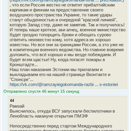
, что если Россия жестко не ответит прибалтийским
карликам и финнам на предоставление своего
воздушного пространства Украине, то такие удары
станут обыденностью и очередной "красной линией",
которую Запад стер, даже не заметив. Так и получилось!
И теперь наше кроткое, аки агнец, военное министерство
будет гроздно топорщить брови и обещать сурово
ответить неизвестно кому, хотя адреса их хорошо
известны. Но все они за границами России, а это уже не
в компетенции военного ведомства. Но главное вовремя
доложить, что всё хорошо и мы везде побеждаем. И
будет всем щастье! Ну, когда погасят пожары в
Кронштадте...
Наш план наказания Эстонии мы прилагаем и
выкладываем его на нашей странице Вконтакте и
"Спонсре"...
https://vk.com/@ramzayiegokomanda-razbi ... s-estoniei
Отправлено спустя 46 минут 15 секунд:
Рамзай
Выяснилось, откуда ВСУ запускали беспилотники в
Ленобласть накануне открытия ПМЭФ
Непосредственно перед стартом Международного
экономического форума украинские боевики совершили