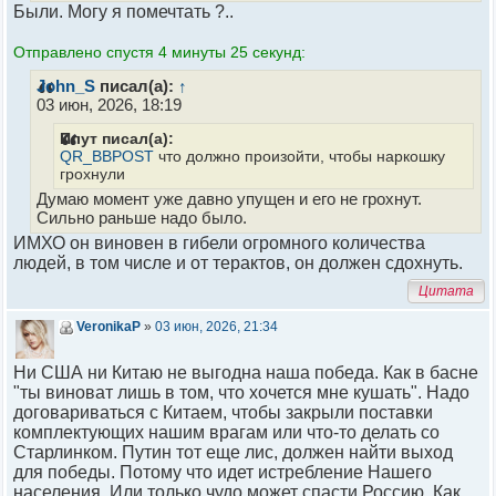
Были. Могу я помечтать ?..
Отправлено спустя 4 минуты 25 секунд:
John_S
писал(а):
↑
03 июн, 2026, 18:19
Плут писал(а):
QR_BBPOST
что должно произойти, чтобы наркошку
грохнули
Думаю момент уже давно упущен и его не грохнут.
Сильно раньше надо было.
ИМХО он виновен в гибели огромного количества
людей, в том числе и от терактов, он должен сдохнуть.
Цитата
VeronikaР
»
03 июн, 2026, 21:34
Ни США ни Китаю не выгодна наша победа. Как в басне
"ты виноват лишь в том, что хочется мне кушать". Надо
договариваться с Китаем, чтобы закрыли поставки
комплектующих нашим врагам или что-то делать со
Старлинком. Путин тот еще лис, должен найти выход
для победы. Потому что идет истребление Нашего
населения. Или только чудо может спасти Россию. Как