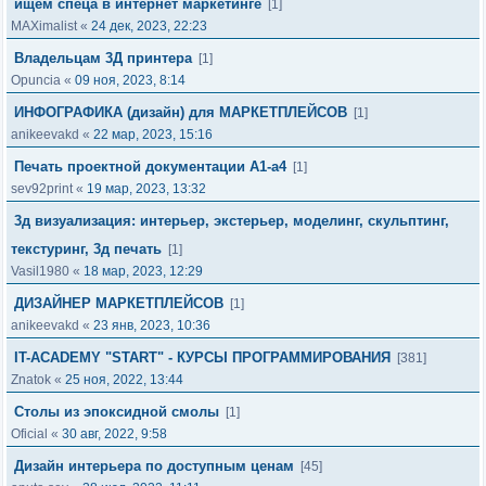
ищем спеца в интернет маркетинге
[1]
MAXimalist
«
24 дек, 2023, 22:23
Владельцам 3Д принтера
[1]
Opuncia
«
09 ноя, 2023, 8:14
ИНФОГРАФИКА (дизайн) для МАРКЕТПЛЕЙСОВ
[1]
anikeevakd
«
22 мар, 2023, 15:16
Печать проектной документации А1-а4
[1]
sev92print
«
19 мар, 2023, 13:32
3д визуализация: интерьер, экстерьер, моделинг, скульптинг,
текстуринг, 3д печать
[1]
Vasil1980
«
18 мар, 2023, 12:29
ДИЗАЙНЕР МАРКЕТПЛЕЙСОВ
[1]
anikeevakd
«
23 янв, 2023, 10:36
IT-ACADEMY "START" - КУРСЫ ПРОГРАММИРОВАНИЯ
[381]
Znatok
«
25 ноя, 2022, 13:44
Столы из эпоксидной смолы
[1]
Oficial
«
30 авг, 2022, 9:58
Дизайн интерьера по доступным ценам
[45]