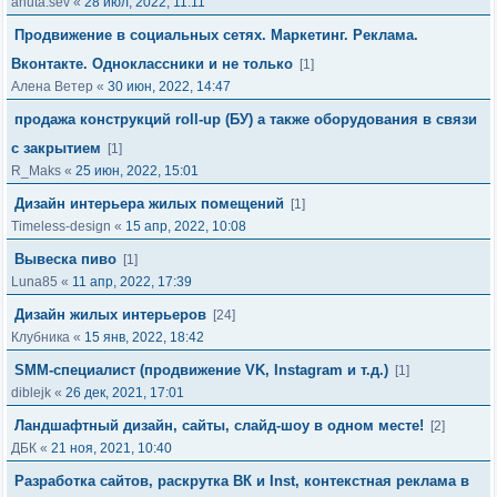
anuta.sev
«
28 июл, 2022, 11:11
Продвижение в социальных сетях. Маркетинг. Реклама.
Вконтакте. Одноклассники и не только
[1]
Алена Ветер
«
30 июн, 2022, 14:47
продажа конструкций roll-up (БУ) а также оборудования в связи
с закрытием
[1]
R_Maks
«
25 июн, 2022, 15:01
Дизайн интерьера жилых помещений
[1]
Timeless-design
«
15 апр, 2022, 10:08
Вывеска пиво
[1]
Luna85
«
11 апр, 2022, 17:39
Дизайн жилых интерьеров
[24]
Клубника
«
15 янв, 2022, 18:42
SMM-специалист (продвижение VK, Instagram и т.д.)
[1]
diblejk
«
26 дек, 2021, 17:01
Ландшафтный дизайн, сайты, слайд-шоу в одном месте!
[2]
ДБК
«
21 ноя, 2021, 10:40
Разработка сайтов, раскрутка ВК и Inst, контекстная реклама в