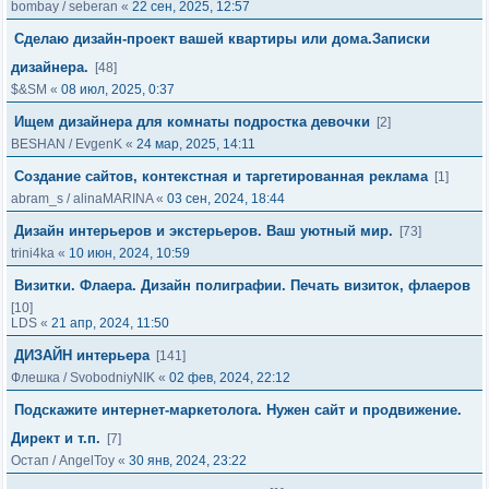
bombay
/
seberan
«
22 сен, 2025, 12:57
Сделаю дизайн-проект вашей квартиры или дома.Записки
дизайнера.
[48]
$&SM
«
08 июл, 2025, 0:37
Ищем дизайнера для комнаты подростка девочки
[2]
BESHAN
/
EvgenK
«
24 мар, 2025, 14:11
Создание сайтов, контекстная и таргетированная реклама
[1]
abram_s
/
alinaMARINA
«
03 сен, 2024, 18:44
Дизайн интерьеров и экстерьеров. Ваш уютный мир.
[73]
trini4ka
«
10 июн, 2024, 10:59
Визитки. Флаера. Дизайн полиграфии. Печать визиток, флаеров
[10]
LDS
«
21 апр, 2024, 11:50
ДИЗАЙН интерьера
[141]
Флешка
/
SvobodniyNIK
«
02 фев, 2024, 22:12
Подскажите интернет-маркетолога. Нужен сайт и продвижение.
Директ и т.п.
[7]
Остап
/
AngelToy
«
30 янв, 2024, 23:22