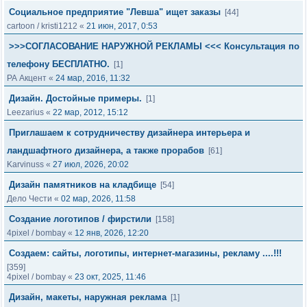
Социальное предприятие "Левша" ищет заказы
[44]
cartoon
/
kristi1212
«
21 июн, 2017, 0:53
>>>СОГЛАСОВАНИЕ НАРУЖНОЙ РЕКЛАМЫ <<< Консультация по
телефону БЕСПЛАТНО.
[1]
РА Акцент
«
24 мар, 2016, 11:32
Дизайн. Достойные примеры.
[1]
Leezarius
«
22 мар, 2012, 15:12
Приглашаем к сотрудничеству дизайнера интерьера и
ландшафтного дизайнера, а также прорабов
[61]
Karvinuss
«
27 июл, 2026, 20:02
Дизайн памятников на кладбище
[54]
Дело Чести
«
02 мар, 2026, 11:58
Создание логотипов / фирстили
[158]
4pixel
/
bombay
«
12 янв, 2026, 12:20
Создаем: сайты, логотипы, интернет-магазины, рекламу ....!!!
[359]
4pixel
/
bombay
«
23 окт, 2025, 11:46
Дизайн, макеты, наружная реклама
[1]