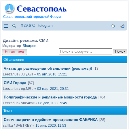
Севастопольский городской Форум
⇑29.6°C
telegram
Дизайн, реклама, СМИ.
Модератор:
Sharpen
Новая тема
Объявления
Читать до размещения объявлений (рекламы)!
[13]
Leezarius
/
JulyAva
«
05 авг, 2018, 15:21
СМИ Города
[67]
Leezarius
/
eg.MRL
«
03 мар, 2021, 20:31
Полиграфические и рекламные мощности города
[704]
Leezarius
/
Ane4ka!!
«
08 дек, 2022, 9:45
Темы
Скетч-встречи в идейном пространстве ФАБРИКА
[28]
salllka
/
SVETREY
«
15 янв, 2020, 11:53