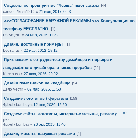
Социальное предприятие "Левша" ищет заказы
[44]
cartoon
/
kristi1212
«
21 июн, 2017, 0:53
>>>СОГЛАСОВАНИЕ НАРУЖНОЙ РЕКЛАМЫ <<< Консультация по
телефону БЕСПЛАТНО.
[1]
РА Акцент
«
24 мар, 2016, 11:32
Дизайн. Достойные примеры.
[1]
Leezarius
«
22 мар, 2012, 15:12
Приглашаем к сотрудничеству дизайнера интерьера и
ландшафтного дизайнера, а также прорабов
[61]
Karvinuss
«
27 июл, 2026, 20:02
Дизайн памятников на кладбище
[54]
Дело Чести
«
02 мар, 2026, 11:58
Создание логотипов / фирстили
[158]
4pixel
/
bombay
«
12 янв, 2026, 12:20
Создаем: сайты, логотипы, интернет-магазины, рекламу ....!!!
[359]
4pixel
/
bombay
«
23 окт, 2025, 11:46
Дизайн, макеты, наружная реклама
[1]