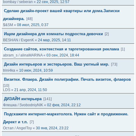
bombay
/
seberan
«
22 сен, 2025, 12:57
Сделаю дизайн-проект вашей квартиры или дома.Записки
дизайнера.
[48]
$&SM
«
08 июл, 2025, 0:37
Ищем дизайнера для комнаты подростка девочки
[2]
BESHAN
/
EvgenK
«
24 мар, 2025, 14:11
Создание сайтов, контекстная и таргетированная реклама
[1]
abram_s
/
alinaMARINA
«
03 сен, 2024, 18:44
Дизайн интерьеров и экстерьеров. Ваш уютный мир.
[73]
trini4ka
«
10 июн, 2024, 10:59
Визитки. Флаера. Дизайн полиграфии. Печать визиток, флаеров
[10]
LDS
«
21 апр, 2024, 11:50
ДИЗАЙН интерьера
[141]
Флешка
/
SvobodniyNIK
«
02 фев, 2024, 22:12
Подскажите интернет-маркетолога. Нужен сайт и продвижение.
Директ и т.п.
[7]
Остап
/
AngelToy
«
30 янв, 2024, 23:22