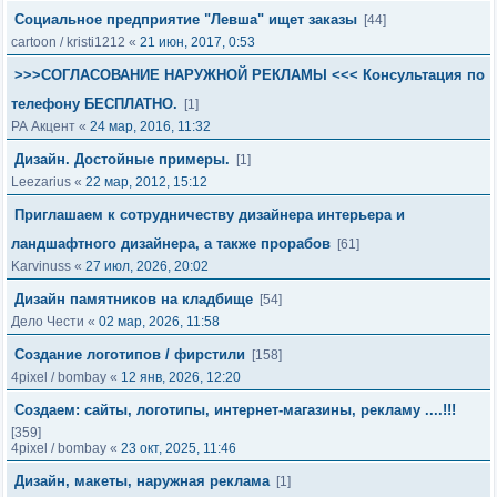
Социальное предприятие "Левша" ищет заказы
[44]
cartoon
/
kristi1212
«
21 июн, 2017, 0:53
>>>СОГЛАСОВАНИЕ НАРУЖНОЙ РЕКЛАМЫ <<< Консультация по
телефону БЕСПЛАТНО.
[1]
РА Акцент
«
24 мар, 2016, 11:32
Дизайн. Достойные примеры.
[1]
Leezarius
«
22 мар, 2012, 15:12
Приглашаем к сотрудничеству дизайнера интерьера и
ландшафтного дизайнера, а также прорабов
[61]
Karvinuss
«
27 июл, 2026, 20:02
Дизайн памятников на кладбище
[54]
Дело Чести
«
02 мар, 2026, 11:58
Создание логотипов / фирстили
[158]
4pixel
/
bombay
«
12 янв, 2026, 12:20
Создаем: сайты, логотипы, интернет-магазины, рекламу ....!!!
[359]
4pixel
/
bombay
«
23 окт, 2025, 11:46
Дизайн, макеты, наружная реклама
[1]