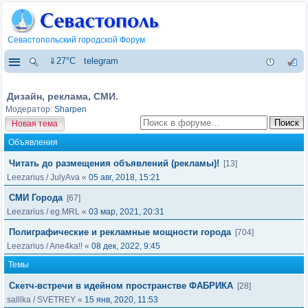
Севастопольский городской Форум
⇓27°C
telegram
Дизайн, реклама, СМИ.
Модератор:
Sharpen
Новая тема
Объявления
Читать до размещения объявлений (рекламы)!
[13]
Leezarius
/
JulyAva
«
05 авг, 2018, 15:21
СМИ Города
[67]
Leezarius
/
eg.MRL
«
03 мар, 2021, 20:31
Полиграфические и рекламные мощности города
[704]
Leezarius
/
Ane4ka!!
«
08 дек, 2022, 9:45
Темы
Скетч-встречи в идейном пространстве ФАБРИКА
[28]
salllka
/
SVETREY
«
15 янв, 2020, 11:53