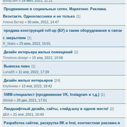
anuta.sev
«
28 июл, 2022, 11:11
Продвижение в социальных сетях. Маркетинг. Реклама.
Вконтакте. Одноклассники и не только
[1]
Алена Ветер
«
30 июн, 2022, 14:47
продажа конструкций roll-up (БУ) а также оборудования в связи
с закрытием
[1]
R_Maks
«
25 июн, 2022, 15:01
Дизайн интерьера жилых помещений
[1]
Timeless-design
«
15 апр, 2022, 10:08
Вывеска пиво
[1]
Luna85
«
11 апр, 2022, 17:39
Дизайн жилых интерьеров
[24]
Клубника
«
15 янв, 2022, 18:42
SMM-специалист (продвижение VK, Instagram и т.д.)
[1]
diblejk
«
26 дек, 2021, 17:01
Ландшафтный дизайн, сайты, слайд-шоу в одном месте!
[2]
ДБК
«
21 ноя, 2021, 10:40
Разработка сайтов, раскрутка ВК и Inst, контекстная реклама в