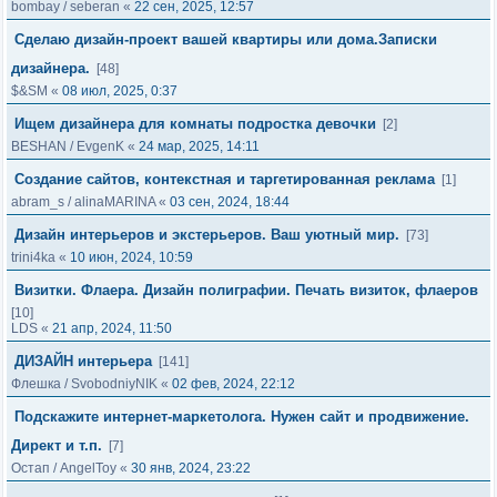
bombay
/
seberan
«
22 сен, 2025, 12:57
Сделаю дизайн-проект вашей квартиры или дома.Записки
дизайнера.
[48]
$&SM
«
08 июл, 2025, 0:37
Ищем дизайнера для комнаты подростка девочки
[2]
BESHAN
/
EvgenK
«
24 мар, 2025, 14:11
Создание сайтов, контекстная и таргетированная реклама
[1]
abram_s
/
alinaMARINA
«
03 сен, 2024, 18:44
Дизайн интерьеров и экстерьеров. Ваш уютный мир.
[73]
trini4ka
«
10 июн, 2024, 10:59
Визитки. Флаера. Дизайн полиграфии. Печать визиток, флаеров
[10]
LDS
«
21 апр, 2024, 11:50
ДИЗАЙН интерьера
[141]
Флешка
/
SvobodniyNIK
«
02 фев, 2024, 22:12
Подскажите интернет-маркетолога. Нужен сайт и продвижение.
Директ и т.п.
[7]
Остап
/
AngelToy
«
30 янв, 2024, 23:22