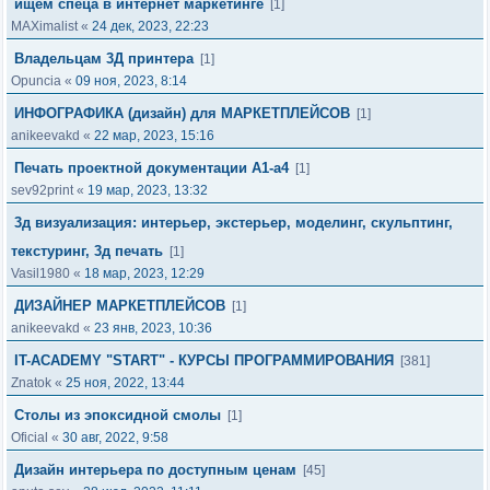
ищем спеца в интернет маркетинге
[1]
MAXimalist
«
24 дек, 2023, 22:23
Владельцам 3Д принтера
[1]
Opuncia
«
09 ноя, 2023, 8:14
ИНФОГРАФИКА (дизайн) для МАРКЕТПЛЕЙСОВ
[1]
anikeevakd
«
22 мар, 2023, 15:16
Печать проектной документации А1-а4
[1]
sev92print
«
19 мар, 2023, 13:32
3д визуализация: интерьер, экстерьер, моделинг, скульптинг,
текстуринг, 3д печать
[1]
Vasil1980
«
18 мар, 2023, 12:29
ДИЗАЙНЕР МАРКЕТПЛЕЙСОВ
[1]
anikeevakd
«
23 янв, 2023, 10:36
IT-ACADEMY "START" - КУРСЫ ПРОГРАММИРОВАНИЯ
[381]
Znatok
«
25 ноя, 2022, 13:44
Столы из эпоксидной смолы
[1]
Oficial
«
30 авг, 2022, 9:58
Дизайн интерьера по доступным ценам
[45]