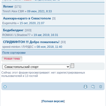
Яхтинг
[171]
Tinrof
/
Alex CBR
«
09 июн, 2021, 8:33
Ашихара-каратэ в Севастополе
[3]
Eugenuhta
«
15 окт, 2020, 21:07
Бодибилдинг
[163]
ROMAX
/
LShadow77
«
19 авг, 2019, 16:31
СПИДМИНТОН !!! Добро пожаловать!
[33]
speed-minton
/
ЛУРДЕС
«
08 ноя, 2018, 11:40
Поле сортировки
Новая тема
Сейчас этот форум просматривают: нет зарегистрированных
пользователей и 13 гостей
[
Полная версия
]