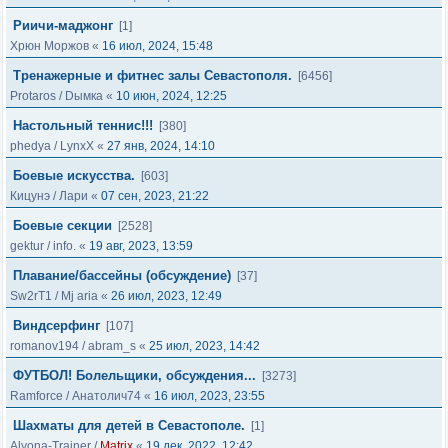
Риичи-маджонг
[1]
Хрюн Моржов
«
16 июл, 2024, 15:48
Тренажерные и фитнес залы Севастополя.
[6456]
Protaros
/
Dымка
«
10 июн, 2024, 12:25
Настольный теннис!!!
[380]
phedya
/
LynxX
«
27 янв, 2024, 14:10
Боевые искусства.
[603]
Кицунэ
/
Лари
«
07 сен, 2023, 21:22
Боевые секции
[2528]
gektur
/
info.
«
19 авг, 2023, 13:59
Плавание/бассейны (обсуждение)
[37]
Sw2rT1
/
Mj aria
«
26 июл, 2023, 12:49
Виндсерфинг
[107]
romanov194
/
abram_s
«
25 июл, 2023, 14:42
ФУТБОЛ! Болельщики, обсуждения...
[3273]
Ramforce
/
Анатолич74
«
16 июл, 2023, 23:55
Шахматы для детей в Севастополе.
[1]
Alyona-Trainer
/
Matrix
«
19 дек, 2022, 12:42