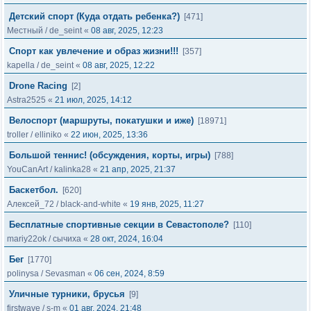
Детский спорт (Куда отдать ребенка?)
[471]
Местный
/
de_seint
«
08 авг, 2025, 12:23
Спорт как увлечение и образ жизни!!!
[357]
kapella
/
de_seint
«
08 авг, 2025, 12:22
Drone Racing
[2]
Astra2525
«
21 июл, 2025, 14:12
Велоспорт (маршруты, покатушки и иже)
[18971]
troller
/
elliniko
«
22 июн, 2025, 13:36
Большой теннис! (обсуждения, корты, игры)
[788]
YouCanArt
/
kalinka28
«
21 апр, 2025, 21:37
Баскетбол.
[620]
Алексей_72
/
black-and-white
«
19 янв, 2025, 11:27
Бесплатные спортивные секции в Севастополе?
[110]
mariy22ok
/
сычиха
«
28 окт, 2024, 16:04
Бег
[1770]
polinysa
/
Sevasman
«
06 сен, 2024, 8:59
Уличные турники, брусья
[9]
firstwave
/
s-m
«
01 авг, 2024, 21:48