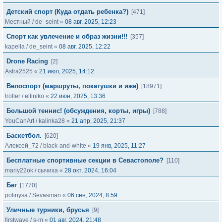
Детский спорт (Куда отдать ребенка?)
[471]
Местный
/
de_seint
«
08 авг, 2025, 12:23
Спорт как увлечение и образ жизни!!!
[357]
kapella
/
de_seint
«
08 авг, 2025, 12:22
Drone Racing
[2]
Astra2525
«
21 июл, 2025, 14:12
Велоспорт (маршруты, покатушки и иже)
[18971]
troller
/
elliniko
«
22 июн, 2025, 13:36
Большой теннис! (обсуждения, корты, игры)
[788]
YouCanArt
/
kalinka28
«
21 апр, 2025, 21:37
Баскетбол.
[620]
Алексей_72
/
black-and-white
«
19 янв, 2025, 11:27
Бесплатные спортивные секции в Севастополе?
[110]
mariy22ok
/
сычиха
«
28 окт, 2024, 16:04
Бег
[1770]
polinysa
/
Sevasman
«
06 сен, 2024, 8:59
Уличные турники, брусья
[9]
firstwave
/
s-m
«
01 авг, 2024, 21:48