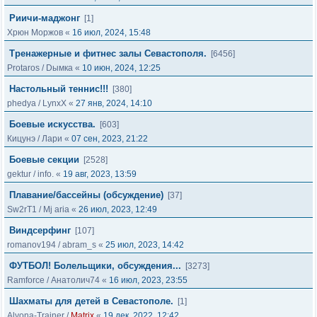
Риичи-маджонг
[1]
Хрюн Моржов
«
16 июл, 2024, 15:48
Тренажерные и фитнес залы Севастополя.
[6456]
Protaros
/
Dымка
«
10 июн, 2024, 12:25
Настольный теннис!!!
[380]
phedya
/
LynxX
«
27 янв, 2024, 14:10
Боевые искусства.
[603]
Кицунэ
/
Лари
«
07 сен, 2023, 21:22
Боевые секции
[2528]
gektur
/
info.
«
19 авг, 2023, 13:59
Плавание/бассейны (обсуждение)
[37]
Sw2rT1
/
Mj aria
«
26 июл, 2023, 12:49
Виндсерфинг
[107]
romanov194
/
abram_s
«
25 июл, 2023, 14:42
ФУТБОЛ! Болельщики, обсуждения...
[3273]
Ramforce
/
Анатолич74
«
16 июл, 2023, 23:55
Шахматы для детей в Севастополе.
[1]
Alyona-Trainer
/
Matrix
«
19 дек, 2022, 12:42