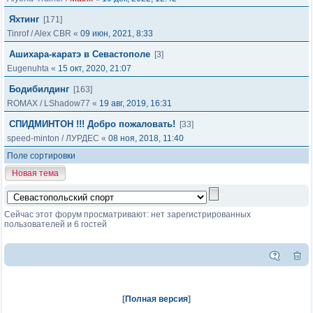
Яхтинг
[171]
Tinrof
/
Alex CBR
«
09 июн, 2021, 8:33
Ашихара-каратэ в Севастополе
[3]
Eugenuhta
«
15 окт, 2020, 21:07
Бодибилдинг
[163]
ROMAX
/
LShadow77
«
19 авг, 2019, 16:31
СПИДМИНТОН !!! Добро пожаловать!
[33]
speed-minton
/
ЛУРДЕС
«
08 ноя, 2018, 11:40
Поле сортировки
Новая тема
Сейчас этот форум просматривают: нет зарегистрированных
пользователей и 6 гостей
[
Полная версия
]