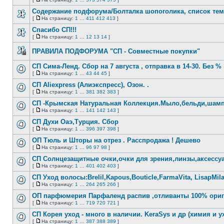
Нет
На
непрочитанных
страницу
Содержание подфорума/Болталка шопоголика, список тем
сообщений
[
На страницу:
1
…
411
412
413
]
Нет
На
непрочитанных
страницу
Спасибо СП!!!
сообщений
[
На страницу:
1
…
12
13
14
]
Нет
На
непрочитанных
страницу
ПРАВИЛА ПОДФОРУМА "СП - Совместные покупки"
сообщений
Эта
тема
СП Сима-Ленд. Сбор на 7 августа , отправка в 14-30. Без %
закрыта,
[
На страницу:
1
…
43
44
45
]
вы
Нет
На
не
непрочитанных
страницу
СП Aliexpress (Алиэкспресс), Озон. .
можете
сообщений
редактировать
[
На страницу:
1
…
381
382
383
]
Нет
и
На
непрочитанных
оставлять
страницу
СП -Крымская Натуральная Коллекция.Мыло,бельди,шамп
сообщений
сообщения
[
На страницу:
1
…
141
142
143
]
в
Нет
На
ней.
непрочитанных
страницу
СП Духи Оаэ,Турция. Сбор
сообщений
[
На страницу:
1
…
396
397
398
]
Нет
На
непрочитанных
страницу
ОП Тюль и Шторы на отрез . Расспродажа ! Дешево
сообщений
[
На страницу:
1
…
96
97
98
]
Нет
На
непрочитанных
страницу
СП Солнцезащитные очки,очки для зрения,линзы,аксессу
сообщений
[
На страницу:
1
…
401
402
403
]
Нет
На
непрочитанных
страницу
СП Уход волосы:Brelil,Kapous,Bouticle,FarmaVita, LisapMil
сообщений
[
На страницу:
1
…
264
265
266
]
Нет
На
непрочитанных
страницу
ОП парфюмерия Парфаленд распив ,отливанты 100% ориг
сообщений
[
На страницу:
1
…
719
720
721
]
Нет
На
непрочитанных
страницу
СП Корея уход - много в наличии. KeraSys и др (химия и у
сообщений
[
На страницу:
1
…
387
388
389
]