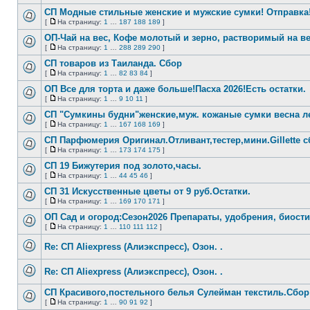
Нет
На
непрочитанных
страницу
СП Модные стильные женские и мужские сумки! Отправка
сообщений
[
На страницу:
1
…
187
188
189
]
Нет
На
непрочитанных
страницу
ОП-Чай на вес, Кофе молотый и зерно, растворимый на в
сообщений
[
На страницу:
1
…
288
289
290
]
Нет
На
непрочитанных
страницу
СП товаров из Таиланда. Сбор
сообщений
[
На страницу:
1
…
82
83
84
]
Нет
На
непрочитанных
страницу
ОП Все для торта и даже больше!Пасха 2026!Есть остатки.
сообщений
[
На страницу:
1
…
9
10
11
]
Нет
На
непрочитанных
страницу
СП "Сумкины будни"женские,муж. кожаные сумки весна л
сообщений
[
На страницу:
1
…
167
168
169
]
Нет
На
непрочитанных
страницу
СП Парфюмерия Оригинал.Отливант,тестер,мини.Gillette с
сообщений
[
На страницу:
1
…
173
174
175
]
Нет
На
непрочитанных
страницу
СП 19 Бижутерия под золото,часы.
сообщений
[
На страницу:
1
…
44
45
46
]
Нет
На
непрочитанных
страницу
СП 31 Искусственные цветы от 9 руб.Остатки.
сообщений
[
На страницу:
1
…
169
170
171
]
Нет
На
непрочитанных
страницу
ОП Сад и огород:Сезон2026 Препараты, удобрения, биост
сообщений
[
На страницу:
1
…
110
111
112
]
Нет
На
непрочитанных
страницу
Re: СП Aliexpress (Алиэкспресс), Озон. .
сообщений
Нет
непрочитанных
Re: СП Aliexpress (Алиэкспресс), Озон. .
сообщений
Нет
непрочитанных
СП Красивого,постельного белья Сулейман текстиль.Сбор
сообщений
[
На страницу:
1
…
90
91
92
]
Нет
На