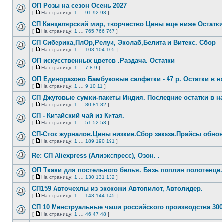
непрочитанных
страницу
ОП Розы на сезон Осень 2027
сообщений
[
На страницу:
1
…
91
92
93
]
Нет
На
непрочитанных
страницу
СП Канцелярский мир, творчество Цены еще ниже Остатк
сообщений
[
На страницу:
1
…
765
766
767
]
Нет
На
непрочитанных
страницу
СП Сиберика,ПлОр,Релуи, Эколаб,Белита и Витекс. Сбор
сообщений
[
На страницу:
1
…
103
104
105
]
Нет
На
непрочитанных
страницу
ОП искусственных цветов .Раздача. Остатки
сообщений
[
На страницу:
1
…
7
8
9
]
Нет
На
непрочитанных
страницу
ОП Единоразово Бамбуковые салфетки - 47 р. Остатки в н
сообщений
[
На страницу:
1
…
9
10
11
]
Нет
На
непрочитанных
страницу
СП Джутовые сумки-пакеты Индия. Последние остатки в н
сообщений
[
На страницу:
1
…
80
81
82
]
Нет
На
непрочитанных
страницу
СП - Китайский чай из Китая.
сообщений
[
На страницу:
1
…
51
52
53
]
Нет
На
непрочитанных
страницу
СП-Сток журналов.Цены низкие.Сбор заказа.Прайсы обно
сообщений
[
На страницу:
1
…
189
190
191
]
Нет
На
непрочитанных
страницу
Re: СП Aliexpress (Алиэкспресс), Озон. .
сообщений
Нет
непрочитанных
ОП Ткани для постельного белья. Бязь поплин полотенце
сообщений
[
На страницу:
1
…
130
131
132
]
Нет
На
непрочитанных
страницу
СП159 Авточехлы из экокожи Автопилот, Автолидер.
сообщений
[
На страницу:
1
…
143
144
145
]
Нет
На
непрочитанных
страницу
СП 10 Менструальные чаши российского производства 300
сообщений
[
На страницу:
1
…
46
47
48
]
Нет
На