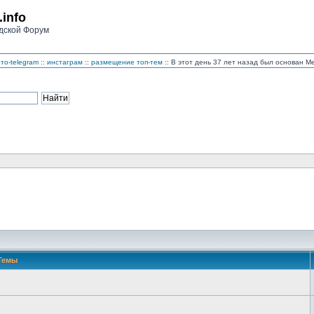
.info
дской Форум
то-telegram
::
инстаграм
::
размещение топ-тем
:: В этот день 37 лет назад был основан 
Темы