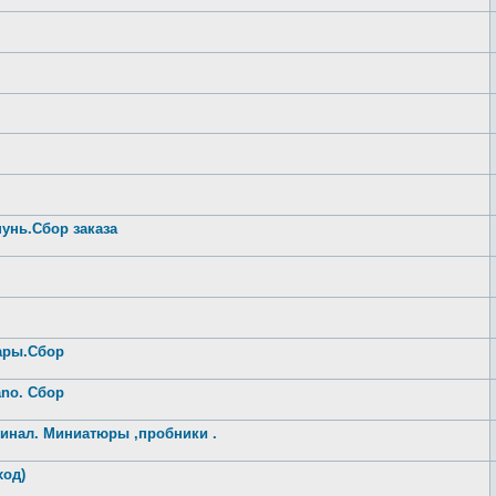
унь.Сбор заказа
ары.Сбор
ano. Сбор
инал. Миниатюры ,пробники .
ход)