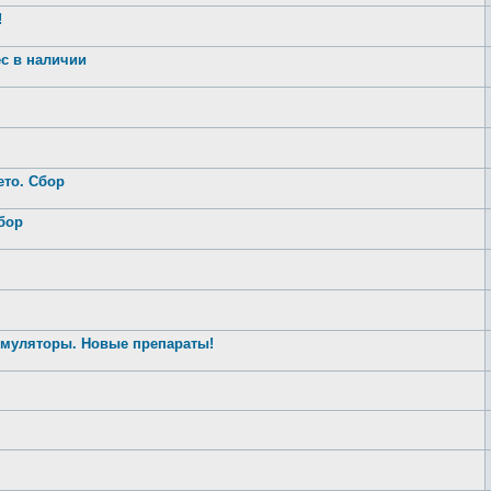
!
ес в наличии
ето. Сбор
бор
имуляторы. Новые препараты!