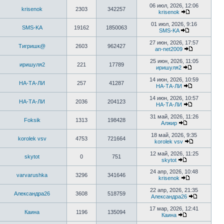
к
06 июл, 2026, 12:06
krisenok
2303
342257
последнему
krisenok
сообщению
Перейти
к
01 июл, 2026, 9:16
SMS-KA
19162
1850063
последнему
SMS-KA
сообщению
Перейти
к
27 июн, 2026, 17:57
Тигришк@
2603
962427
последнему
an-net2009
сообщению
Перейти
к
25 июн, 2026, 11:05
иришуля2
221
17789
последнему
иришуля2
сообщению
Перейти
к
14 июн, 2026, 10:59
НА-ТА-ЛИ
257
41287
последнему
НА-ТА-ЛИ
сообщению
Перейти
к
14 июн, 2026, 10:57
НА-ТА-ЛИ
2036
204123
последнему
НА-ТА-ЛИ
сообщению
Перейти
к
31 май, 2026, 11:26
Foksik
1313
198428
последнему
Алжир
сообщению
Перейти
к
18 май, 2026, 9:35
korolek vsv
4753
721664
последнему
korolek vsv
сообщению
Перейти
к
12 май, 2026, 11:25
skytot
0
751
последнем
skytot
сообщению
Перейти
к
24 апр, 2026, 10:48
varvarushka
3296
341646
последнему
krisenok
сообщению
Перейти
к
22 апр, 2026, 21:35
Александра26
3608
518759
последнему
Александра26
сообщению
Перейти
к
17 мар, 2026, 12:41
Каина
1196
135094
последне
Каина
сообщени
Перейти