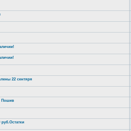
и
аличии!
аличии!
влены 22 сентяря
. Пошив
 руб.Остатки