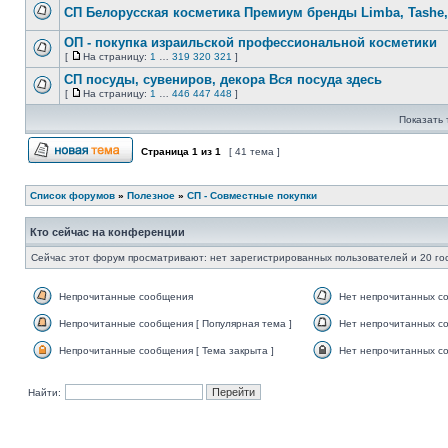
непрочитанных
страницу
CП Белорусская косметика Премиум бренды Limba, Tashe, D
сообщений
Нет
непрочитанных
ОП - покупка израильской профессиональной косметики
сообщений
[
На страницу:
1
…
319
320
321
]
Нет
На
непрочитанных
страницу
СП посуды, сувениров, декора Вся посуда здесь
сообщений
[
На страницу:
1
…
446
447
448
]
Нет
На
непрочитанных
страницу
Показать 
сообщений
Страница
1
из
1
[ 41 тема ]
Начать новую тему
Список форумов
»
Полезное
»
СП - Совместные покупки
Кто сейчас на конференции
Сейчас этот форум просматривают: нет зарегистрированных пользователей и 20 го
Непрочитанные сообщения
Нет непрочитанных с
Непрочитанные
Нет
сообщения
непрочитанных
Непрочитанные сообщения [ Популярная тема ]
Нет непрочитанных со
сообщений
Непрочитанные
Нет
сообщения
непрочитанных
Непрочитанные сообщения [ Тема закрыта ]
Нет непрочитанных со
[
сообщений
Непрочитанные
Нет
Популярная
[
сообщения
непрочитанных
тема
Популярная
[
сообщений
Найти:
]
тема
Тема
[
]
закрыта
Тема
]
закрыта
]