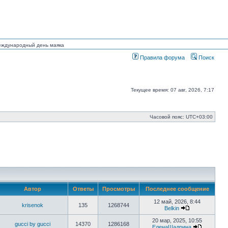
Международный день маяка
Правила форума
Поиск
Текущее время: 07 авг, 2026, 7:17
Часовой пояс:
UTC+03:00
Автор
Ответы
Просмотры
Последнее сообщение
12 май, 2026, 8:44
krisenok
135
1268744
Belkin
Перейти
к
20 мар, 2025, 10:55
gucci by gucci
14370
1286168
последнему
ЕленаШадрина