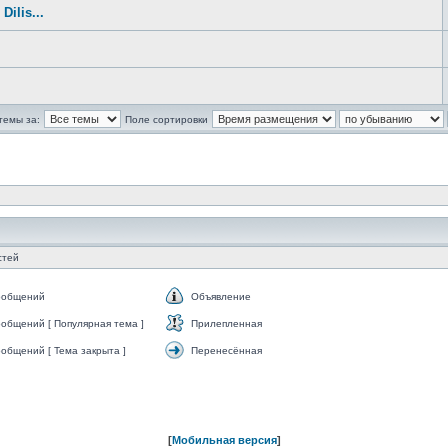
ilis...
темы за:
Поле сортировки
стей
ообщений
Объявление
Объявление
общений [ Популярная тема ]
Прилепленная
Прилепленная
общений [ Тема закрыта ]
Перенесённая
Перенесённая
[
Мобильная версия
]