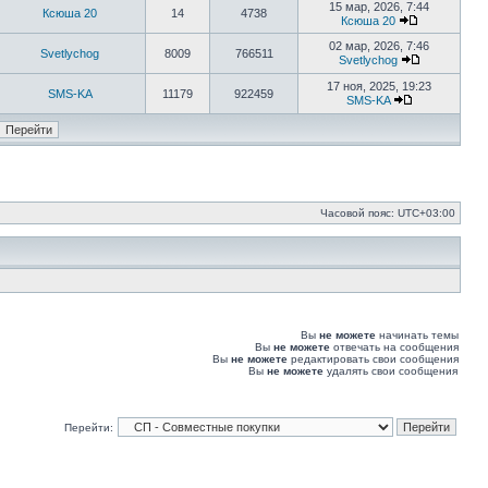
к
15 мар, 2026, 7:44
Ксюша 20
14
4738
последнему
Ксюша 20
сообщению
Перейти
к
02 мар, 2026, 7:46
Svetlychog
8009
766511
последнему
Svetlychog
сообщению
Перейти
к
17 ноя, 2025, 19:23
SMS-KA
11179
922459
последнему
SMS-KA
сообщению
Перейти
к
последнему
сообщению
Часовой пояс:
UTC+03:00
Вы
не можете
начинать темы
Вы
не можете
отвечать на сообщения
Вы
не можете
редактировать свои сообщения
Вы
не можете
удалять свои сообщения
Перейти: