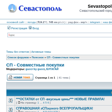
Sevastopol
Севастопольский горо
основной сайт
::
погода
(
⇑24.2
°C,
745
мм.рт.ст.) :: рад.фон
-
мкр/ч
::
telegram
::
наш фо
Регистрация
Вход
Темы без ответов
|
Активные темы
Список форумов
»
Полезное
»
СП - Совместные покупки
СП - Совместные покупки
Модераторы:
gucci by gucci
,
БУГАГАЙ
Страница
1
из
1
[ 41 тема ]
Начать новую тему
***ОСТАТКИ от СП -вкусные цены*** НОВЫЕ ПРАВИЛА!
[
На страницу:
1
…
4
5
6
]
Нет
На
непрочитанных
страницу
СПРАВОШНАЯ эСПэшного ВСЕПРОПАЛЬЩИКА!
сообщений
[
На страницу:
1
…
573
574
575
]