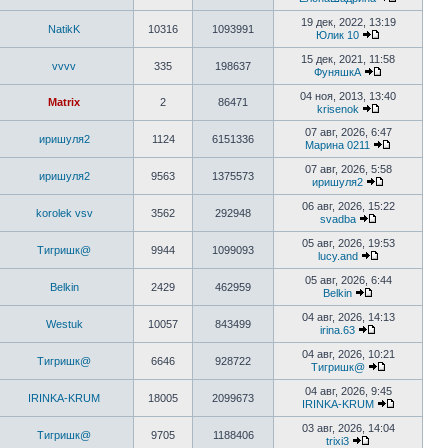
сообщению
Перейти
к
19 дек, 2022, 13:19
NatikK
10316
1093991
последне
Юлик 10
сообщен
Перейти
к
15 дек, 2021, 11:58
vvvv
335
198637
последнему
ФуняшкА
сообщению
Перейти
к
04 ноя, 2013, 13:40
Matrix
2
86471
последнему
krisenok
сообщению
Перейти
к
07 авг, 2026, 6:47
иришуля2
1124
6151336
последнему
Марина 0211
сообщению
Перейти
к
07 авг, 2026, 5:58
иришуля2
9563
1375573
последнем
иришуля2
сообщени
Перейти
к
06 авг, 2026, 15:22
korolek vsv
3562
292948
последнему
svadba
сообщению
Перейти
к
05 авг, 2026, 19:53
Тигришк@
9944
1099093
последнему
lucy.and
сообщению
Перейти
к
05 авг, 2026, 6:44
Belkin
2429
462959
последнему
Belkin
сообщению
Перейти
к
04 авг, 2026, 14:13
Westuk
10057
843499
последнему
irina.63
сообщению
Перейти
к
04 авг, 2026, 10:21
Тигришк@
6646
928722
последнему
Тигришк@
сообщению
Перейти
к
04 авг, 2026, 9:45
IRINKA-KRUM
18005
2099673
последнему
IRINKA-KRUM
сообщению
Перейти
к
03 авг, 2026, 14:04
Тигришк@
9705
1188406
последне
trixi3