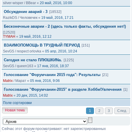
silver-wisper
/
BBear
«
20 май, 2016, 10:00
Обсуждение аварий - 3
[18532]
RazikDS
/
Человечек
«
19 май, 2016, 17:21
Бесконечные аварии - 2 (здесь только факты, обсуждения нет!)
[12520]
TYMAH
«
19 май, 2016, 12:12
ВЗАИМОПОМОЩЬ В ТРУДНЫЙ ПЕРИОД
[151]
SevGS
/
respect orlovka
«
05 апр, 2016, 10:24
Сегодня не стало ПЛЮШКИNа.
[1225]
SevGS
/
queen163
«
17 янв, 2016, 18:37
Голосование "Форумчанин 2015 года": Результаты
[21]
Matrix
/
Марат
«
05 янв, 2016, 9:06
Голосование "Форумчанин-2015" в разделе Хобби/Увлечения
[1]
Matrix
«
20 дек, 2015, 14:02
Поле сортировки
Новая тема
1
2
3
След.
Сейчас этот форум просматривают: нет зарегистрированных