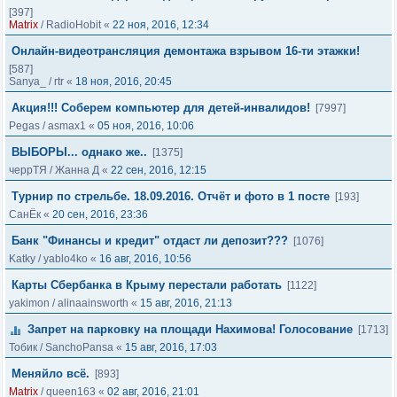
[397]
Matrix
/
RadioHobit
«
22 ноя, 2016, 12:34
Онлайн-видеотрансляция демонтажа взрывом 16-ти этажки!
[587]
Sanya_
/
rtr
«
18 ноя, 2016, 20:45
Акция!!! Соберем компьютер для детей-инвалидов!
[7997]
Pegas
/
asmax1
«
05 ноя, 2016, 10:06
ВЫБОРЫ... однако же..
[1375]
черрТЯ
/
Жанна Д
«
22 сен, 2016, 12:15
Турнир по стрельбе. 18.09.2016. Отчёт и фото в 1 посте
[193]
СанЁк
«
20 сен, 2016, 23:36
Банк "Финансы и кредит" отдаст ли депозит???
[1076]
Katky
/
yablo4ko
«
16 авг, 2016, 10:56
Карты Сбербанка в Крыму перестали работать
[1122]
yakimon
/
alinaainsworth
«
15 авг, 2016, 21:13
Запрет на парковку на площади Нахимова! Голосование
[1713]
Тобик
/
SanchoPansa
«
15 авг, 2016, 17:03
Меняйло всё.
[893]
Matrix
/
queen163
«
02 авг, 2016, 21:01