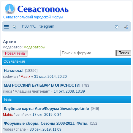
Севастопольский городской Форум
⇑30.4°C
telegram
Архив
Модератор:
Модераторы
Новая тема
Объявления
Началось!
[18256]
sedovlan
/
Matrix
«
31 мар, 2014, 20:20
МАТРОССКИЙ БУЛЬВАР В ОПАСНОСТИ!
[783]
Люси
/
Младший лейтенант
«
14 окт, 2008, 13:39
Темы
Клубные карты АвтоФорума Sevastopol.info
[946]
Matrix
/
Lem4ek
«
17 окт, 2019, 0:34
Форумные сборы. Сезоны 2008-2013. Фоты.
[152]
Yodes
/
chane
«
30 сен, 2019, 11:09