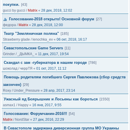
покупки.
[43]
gucci by gucci
/
Matrix
«
28 дек, 2018, 12:02
Голосование-2018 открыто! Основной форум
[27]
федора
/
Matrix
«
28 дек, 2018, 12:00
Театр "Земляничная поляна"
[185]
Strawberry glade
/
lenochka_ev
«
06 окт, 2018, 16:17
Севастопольские Game Servers
[11]
Grinder
/
_ДЫМКА_
«
11 дек, 2017, 19:54
Скандал с зам -губернатора в нашем городе
[786]
шоколад
/
черрТЯ
«
01 окт, 2017, 11:12
Помощь родителям погибшего Сергея Павлюкова (сбор средств
закончен)
[29]
Roxy
/
Under_Pressure
«
28 апр, 2017, 23:14
Ужасный яд Боярышник и Лосьены как бороться
[1550]
asmax1
/
Нappy
«
16 янв, 2017, 9:55
Голосование: Форумчанин-2016!!!
[54]
Matrix
/
NordStar
«
27 дек, 2016, 22:29
В Севастополе задержана диверсионная группа МО Украины