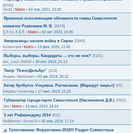
[6545]
Gost1
/
Matrix
«
02 апр, 2021, 15:28
Временно исполняющим обязанности главы Севастополя
назначен Развожаев М. В.
[5678]
Ş.Ŧ.Ą.Ł.Ƙ.Ḝ.Ȓ.
/
Matrix
«
02 окт, 2020, 19:36
Американцы начали войну в Сирии
[5840]
Колонтаев
/
Matrix
«
13 фев, 2020, 22:45
Выборы, выборы, Кандидаты ... кто же они?
[5161]
doc_Livci
/
PeNiS
«
20 сен, 2019, 21:12
Театр "ПсихоДельАрт"
[214]
Индиго
/
Barbarian
«
03 авг, 2019, 20:32
Катер Артбухта -Учкуевка. Расписание. (Маршрут закрыт)
[55]
kalyaba
/
политика
«
17 июл, 2019, 21:22
Губернатор города-героя Севастополя (Овсянников Д.В.)
[7811]
Van
/
Matrix
«
14 июл, 2019, 14:14
5 лет Референдуму 2014
[652]
NetWarrior
/
Антон73
«
05 апр, 2019, 17:14
Голосование: Форумчанин-2018!!! Раздел Совместные