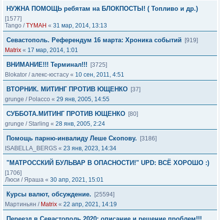
НУЖНА ПОМОЩЬ ребятам на БЛОКПОСТЫ! ( Топливо и др.)
[1577]
Tango
/
TYMAH
«
31 мар, 2014, 13:13
Севастополь. Референдум 16 марта: Хроника событий
[919]
Matrix
«
17 мар, 2014, 1:01
ВНИМАНИЕ!!! Терминал!!!
[3725]
Blokator
/
алекс-юстасу
«
10 сен, 2011, 4:51
ВТОРНИК. МИТИНГ ПРОТИВ ЮЩЕНКО
[37]
grunge
/
Polacco
«
29 янв, 2005, 14:55
СУББОТА.МИТИНГ ПРОТИВ ЮЩЕНКО
[80]
grunge
/
Starling
«
28 янв, 2005, 2:24
Помощь парню-инвалиду Леше Скопову.
[3186]
ISABELLA_BERGS
«
23 янв, 2023, 14:34
"МАТРОССКИЙ БУЛЬВАР В ОПАСНОСТИ!" UPD: ВСЁ ХОРОШО :)
[1706]
Люси
/
Яраша
«
30 апр, 2021, 15:01
Курсы валют, обсуждение.
[25594]
Мартиньян
/
Matrix
«
22 апр, 2021, 14:19
Переезд в Севастополь 2020: описание и решение проблем!!!