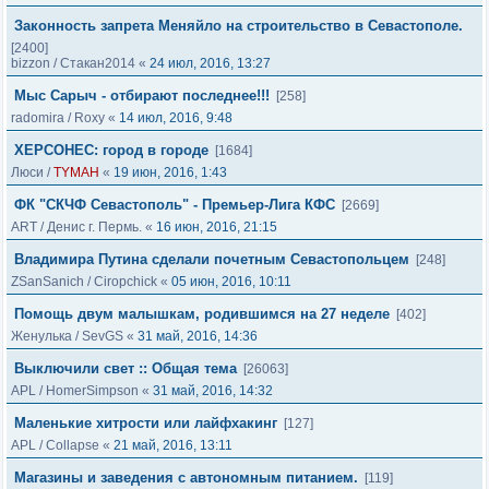
Законность запрета Меняйло на строительство в Севастополе.
[2400]
bizzon
/
Стакан2014
«
24 июл, 2016, 13:27
Мыс Сарыч - отбирают последнее!!!
[258]
radomira
/
Roxy
«
14 июл, 2016, 9:48
ХЕРСОНЕС: город в городе
[1684]
Люси
/
TYMAH
«
19 июн, 2016, 1:43
ФК "СКЧФ Севастополь" - Премьер-Лига КФС
[2669]
ART
/
Денис г. Пермь.
«
16 июн, 2016, 21:15
Владимира Путина сделали почетным Cевастопольцем
[248]
ZSanSanich
/
Ciropchick
«
05 июн, 2016, 10:11
Помощь двум малышкам, родившимся на 27 неделе
[402]
Женулька
/
SevGS
«
31 май, 2016, 14:36
Выключили свет :: Общая тема
[26063]
APL
/
HomerSimpson
«
31 май, 2016, 14:32
Маленькие хитрости или лайфхакинг
[127]
APL
/
Collapse
«
21 май, 2016, 13:11
Магазины и заведения с автономным питанием.
[119]