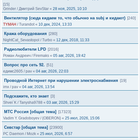
[15]
Grinder
/
Дмитрий SevStar
«
28 ноя, 2025, 10:10
Вентилятор (сюда кидаем то, что обычно на subj и кидают)
[240]
TYMAH
/
Turandot
«
10 дек, 2024, 13:33
Кража оборудования
[280]
NightCat_Sevastopol
/
Turbo
«
12 дек, 2018, 11:33
Радиолюбители LPD
[2016]
Роман Андреич
/
Firemaks
«
05 авг, 2026, 19:42
Вопрос про сеть 92.
[51]
едимс2605
/
pav
«
04 авг, 2026, 22:03
Проводной Интернет при нарушении электроснабжения
[19]
imx
/
pav
«
04 авг, 2026, 13:54
Подскажите, кто знает
[3]
Shvei`K
/
Tanysha9788
«
03 авг, 2026, 15:29
МТС Россия [общая тема]
[17323]
Vadim Y. Gradoboyev
/
{OBERON}
«
25 июл, 2026, 15:06
Cевстар [общая тема]
[23900]
PC Daemon
/
Mozk
«
25 июл, 2026, 6:57