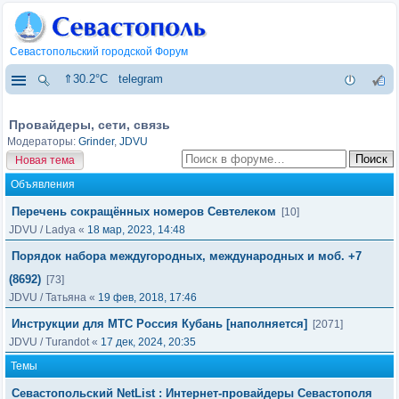
Севастопольский городской Форум
⇑30.2°C
telegram
Провайдеры, сети, связь
Модераторы:
Grinder
,
JDVU
Новая тема
Объявления
Перечень сокращённых номеров Севтелеком
[10]
JDVU
/
Ladya
«
18 мар, 2023, 14:48
Порядок набора междугородных, международных и моб. +7
(8692)
[73]
JDVU
/
Татьяна
«
19 фев, 2018, 17:46
Инструкции для МТС Россия Кубань [наполняется]
[2071]
JDVU
/
Turandot
«
17 дек, 2024, 20:35
Темы
Севастопольский NetList : Интернет-провайдеры Севастополя