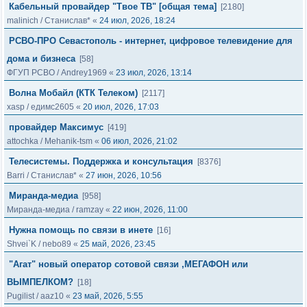
Кабельный провайдер "Твое ТВ" [общая тема]
[2180]
malinich
/
Станислав*
«
24 июл, 2026, 18:24
РСВО-ПРО Севастополь - интернет, цифровое телевидение для
дома и бизнеса
[58]
ФГУП РСВО
/
Andrey1969
«
23 июл, 2026, 13:14
Волна Мобайл (КТК Телеком)
[2117]
xasp
/
едимс2605
«
20 июл, 2026, 17:03
провайдер Максимус
[419]
attochka
/
Mehanik-tsm
«
06 июл, 2026, 21:02
Телесистемы. Поддержка и консультация
[8376]
Barri
/
Станислав*
«
27 июн, 2026, 10:56
Миранда-медиа
[958]
Миранда-медиа
/
ramzay
«
22 июн, 2026, 11:00
Нужна помощь по связи в инете
[16]
Shvei`K
/
nebo89
«
25 май, 2026, 23:45
"Агат" новый оператор сотовой связи ,МЕГАФОН или
ВЫМПЕЛКОМ?
[18]
Pugilist
/
aaz10
«
23 май, 2026, 5:55