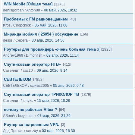
WIN Mobile [Общая тема]
[3273]
denisgorban
/
Anton88
«
08 май, 2026, 18:32
Проблемы с FM радиовещанием
[43]
Kros
/
Ciropchick
«
05 май, 2026, 11:00
Миранда мобаил ( 25054 ) обсуждение
[166]
desss
/
Серёга
«
30 апр, 2026, 14:56
Роутеры для провайдера -очень больная тема :(
[2925]
Andrey1969
/
Dimonfish
«
09 апр, 2026, 11:14
Спутниковый оператор НТВ+
[412]
Сателлит
/
aaz10
«
09 апр, 2026, 9:14
СЕВТЕЛЕКОМ
[7852]
СЕВТЕЛЕКОМ
/
едимс2605
«
05 апр, 2026, 0:48
Спутниковый оператор ТРИКОЛОР ТВ
[1879]
Сателлит
/
tenyks
«
15 мар, 2026, 18:29
почему не работает Viber ?
[64]
ASemV
/
begemott
«
07 мар, 2026, 21:29
Роутер со встроенным VPN.
[3]
Дед Протас
/
ramzay
«
03 мар, 2026, 16:30