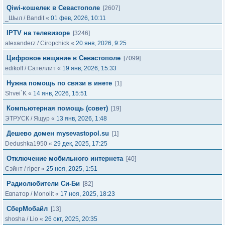
Qiwi-кошелек в Севастополе
[2607]
_Шыл
/
Bandit
«
01 фев, 2026, 10:11
IPTV на телевизоре
[3246]
alexanderz
/
Ciropchick
«
20 янв, 2026, 9:25
Цифровое вещание в Севастополе
[7099]
edikoff
/
Сателлит
«
19 янв, 2026, 15:33
Нужна помощь по связи в инете
[1]
Shvei`K
«
14 янв, 2026, 15:51
Компьютерная помощь (совет)
[19]
ЭТРУСК
/
Ящур
«
13 янв, 2026, 1:48
Дешево домен mysevastopol.su
[1]
Dedushka1950
«
29 дек, 2025, 17:25
Отключение мобильного интернета
[40]
Сэйнт
/
riper
«
25 ноя, 2025, 1:51
Радиолюбители Си-Би
[82]
Евпатор
/
Monolit
«
17 ноя, 2025, 18:23
СберМобайл
[13]
shosha
/
Lio
«
26 окт, 2025, 20:35