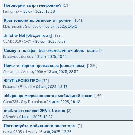
Поговорим за ip телефонию?
[19]
Fantomax
«
15 окт, 2025, 18:18
Криптовалюты, биткоин и прочие.
[1141]
Мартиньян
/
Stonecold
«
05 окт, 2025, 14:41
Elite-Net [общая тема]
[888]
VLAD2010
/
OXY
«
29 сен, 2025, 9:58
Симку в телефон без ежемесячной абон. платы
[2]
Кламмер
/
desss
«
10 сен, 2025, 18:11
Поиск интернет-провайдера [общая тема]
[1330]
Alucardmc
/
Andrey1969
«
13 авг, 2025, 22:57
ФГУП «РСВО ПРО»
[76]
Розанов
/
Russell
«
09 авг, 2025, 13:47
«Миранда-медиа»оператор мобильной связи
[160]
Gena735
/
Sky Dolphins
«
14 июл, 2025, 18:42
mail.ru отключает 2FA с 1 июня
[3]
ASemV
«
01 июл, 2025, 19:37
Посоветуйте мобильного оператора.
[9]
едимс2605
/
desss
«
16 май, 2025, 13:35