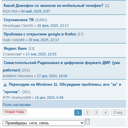
Какой Домофон со звонком на мобильный телефон?
[1]
R2A
/
KIA
«
04 май, 2025, 0:07
Спутниковое ТВ
[11891]
Незабудка
/
SerShi
«
26 фев, 2025, 22:17
Проблема с открытием google в firefox
[17]
Halk
/
nebo89
«
29 янв, 2025, 22:17
Яндекс Банк
[13]
Станислав*
«
17 янв, 2025, 10:55
Севастопольский Радиоканал в цифровом формате ДМР. (уже
работает)
[261]
test4test
/
discovery
«
27 дек, 2024, 16:04
Переходим на Windows 11. Обсуждаем проблемы, все "за" и
"против".
[391]
RTP
/
Andrey1969
«
19 дек, 2024, 0:48
Поле сортировки
Новая тема
1
2
3
4
След.