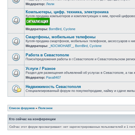
Модератор:
Люли
Нет
непрочитанных
Компьютеры, цифр. техника, электроника
сообщений
Купля-продажа компьютеров и комплектующих к ним, прочей цифровой
Нет
Модераторы:
BornBird
,
Cyclone
непрочитанных
сообщений
Смартфоны, мобильные телефоны
Купля-продажа смартфонов, мобильных телефонов, аксессуаров к ни
Модераторы:
_КОСМОНАВТ_
,
BornBird
,
Cyclone
Нет
непрочитанных
сообщений
Работа в Севастополе
Поиск/предложения работы в г.Севастополе и Севастопольском регио
Нет
непрочитанных
Услуги / Разное
сообщений
Раздел для размещения объявлений об услугах в Севастополе, а так 
Модератор:
Paxa8407
Нет
непрочитанных
сообщений
Недвижимость Севастополя
Специализированный форум по покупке/продаже, найму и сдаче жилья
Нет
непрочитанных
сообщений
Список форумов
»
Полезное
Кто сейчас на конференции
Сейчас этот форум просматривают: нет зарегистрированных пользователей и 1 гос