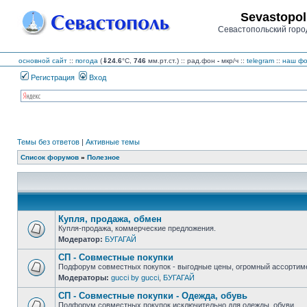
Sevastopol
Севастопольский горо
основной сайт
::
погода
(
⇓24.6
°C,
746
мм.рт.ст.) :: рад.фон
-
мкр/ч
::
telegram
::
наш фо
Регистрация
Вход
Темы без ответов
|
Активные темы
Список форумов
»
Полезное
Купля, продажа, обмен
Купля-продажа, коммерческие предложения.
Модератор:
БУГАГАЙ
Нет
непрочитанных
СП - Совместные покупки
сообщений
Подфорум совместных покупок - выгодные цены, огромный ассортиме
Модераторы:
gucci by gucci
,
БУГАГАЙ
Нет
непрочитанных
СП - Совместные покупки - Одежда, обувь
сообщений
Подфорум совместных покупок исключительно для одежды, обуви.