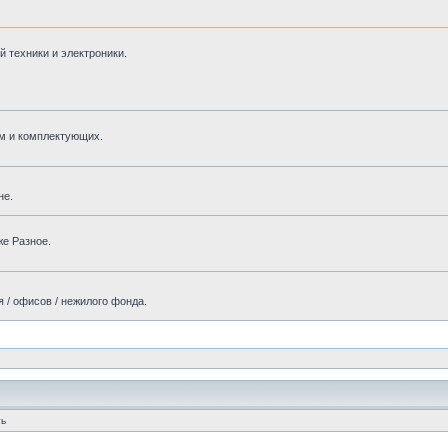
 техники и электроники.
м и комплектующих.
не.
же Разное.
 / офисов / нежилого фонда.
ть