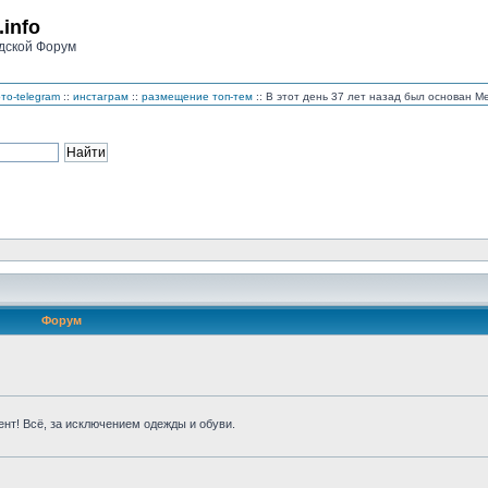
.info
дской Форум
то-telegram
::
инстаграм
::
размещение топ-тем
:: В этот день 37 лет назад был основан 
Форум
нт! Всё, за исключением одежды и обуви.