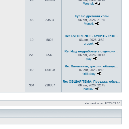
Westuk
Перейти к последн
Куплю древний хлам
46
33594
06 авг, 2026, 21:35
Monolit
Перейти к последн
Re: I-STORE.NET - КУПИТЬ IPHO…
10
5024
03 авг, 2026, 3:32
uropek
Перейти к последн
Re: Ищу подработку в отделочн…
220
6546
06 авг, 2026, 10:13
play
Перейти к последне
Re: Памятники, цоколя, облицо…
1151
133128
07 авг, 2026, 0:13
kirillkaboy
Перейти к послед
Re: ОБЩАЯ ТЕМА: Продажа, обме…
364
228837
06 авг, 2026, 22:45
baltun7
Перейти к последн
Часовой пояс:
UTC+03:00