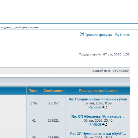
Международный день маяка
Правила форума
Поиск
Текущее время: 07 авг, 2026, 1:53
Часовой пояс:
UTC+03:00
Темы
Сообщения
Последнее сообщение
Re: Продам новые поясные сумки
1797
655157
07 авг, 2026, 0:59
Random
Перейти к послед
Re: СП Aliexpress (Алиэкспре…
41
189521
06 авг, 2026, 23:40
!FIMBO!
Перейти к послед
Re: СП Чумовые платья Ally*Sf…
26
181856
06 авг, 2026, 15:13