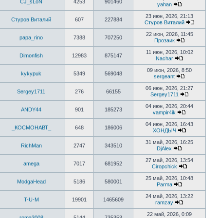
CJ_sLoN
4253
901460
последнему
yahan
сообщению
Перейти
к
23 июн, 2026, 21:13
Стуров Виталий
607
227884
последнему
Стуров Виталий
сообщению
Перейти
к
22 июн, 2026, 11:45
papa_rino
7388
707250
последн
Прозаик
сообщен
Перейти
к
11 июн, 2026, 10:02
Dimonfish
12983
875147
последнему
Nachar
сообщению
Перейти
к
09 июн, 2026, 8:50
kykypuk
5349
569048
последнему
sergeant
сообщению
Перейти
к
06 июн, 2026, 21:27
Sergey1711
276
66155
последнему
Sergey1711
сообщению
Перейти
к
04 июн, 2026, 20:44
ANDY44
901
185273
последнем
vampir4ik
сообщению
Перейти
к
04 июн, 2026, 16:43
_КОСМОНАВТ_
648
186006
последнему
ХОНДЫЧ
сообщению
Перейти
к
31 май, 2026, 16:25
RichMan
2747
343510
последнему
DjAlex
сообщению
Перейти
к
27 май, 2026, 13:54
amega
7017
681952
последнему
Ciropchick
сообщению
Перейти
к
25 май, 2026, 10:48
ModgaHead
5186
580001
последнему
Parma
сообщению
Перейти
к
24 май, 2026, 13:22
T-U-M
19901
1465609
последнему
ramzay
сообщению
Перейти
к
22 май, 2026, 0:09
roma3008
5144
735353