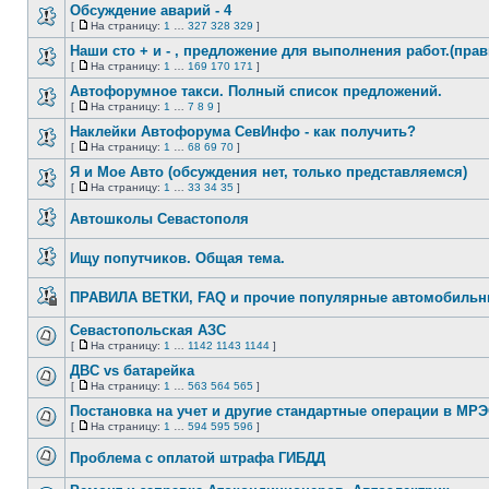
непрочитанных
страницу
Обсуждение аварий - 4
сообщений
[
На страницу:
1
…
327
328
329
]
Нет
На
непрочитанных
страницу
Наши сто + и - , предложение для выполнения работ.(пра
сообщений
[
На страницу:
1
…
169
170
171
]
Нет
На
непрочитанных
страницу
Автофорумное такси. Полный список предложений.
сообщений
[
На страницу:
1
…
7
8
9
]
Нет
На
непрочитанных
страницу
Наклейки Автофорума СевИнфо - как получить?
сообщений
[
На страницу:
1
…
68
69
70
]
Нет
На
непрочитанных
страницу
Я и Мое Авто (обсуждения нет, только представляемся)
сообщений
[
На страницу:
1
…
33
34
35
]
Нет
На
непрочитанных
страницу
Автошколы Севастополя
сообщений
Нет
непрочитанных
Ищу попутчиков. Общая тема.
сообщений
Нет
непрочитанных
ПРАВИЛА ВЕТКИ, FAQ и прочие популярные автомобиль
сообщений
Эта
тема
Севастопольская АЗС
закрыта,
[
На страницу:
1
…
1142
1143
1144
]
вы
Нет
На
не
непрочитанных
страницу
ДВС vs батарейка
можете
сообщений
редактировать
[
На страницу:
1
…
563
564
565
]
Нет
и
На
непрочитанных
оставлять
страницу
Постановка на учет и другие стандартные операции в МР
сообщений
сообщения
[
На страницу:
1
…
594
595
596
]
в
Нет
На
ней.
непрочитанных
страницу
Проблема с оплатой штрафа ГИБДД
сообщений
Нет
непрочитанных