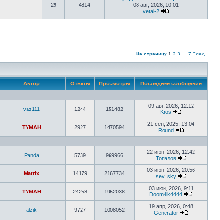
29
4814
08 авг, 2026, 10:01
vetal-2
Перейти к последн
На страницу
1
2
3
…
7
След.
Автор
Ответы
Просмотры
Последнее сообщение
09 авг, 2026, 12:12
vaz111
1244
151482
Kros
Перейти
к
21 сен, 2025, 13:04
TYMAH
2927
1470594
последнему
Round
сообщению
Перейти
к
последнему
22 июн, 2026, 12:42
сообщению
Panda
5739
969966
Топалов
Перейти
к
03 июн, 2026, 20:56
Matrix
14179
2167734
последнему
sev_sky
сообщению
Перейти
к
03 июн, 2026, 9:11
TYMAH
24258
1952038
последнему
Doom4ik4444
сообщению
Перейти
к
19 апр, 2026, 0:48
alzik
9727
1008052
последнем
Generator
сообщени
Перейти