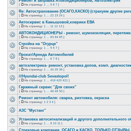
Ремонт и заправка Атокондиционеров, Автоэлектрик
сообщений
[
На страницу:
1
…
5
6
7
]
Нет
На
непрочитанных
страницу
Re: Автострахование (ОСАГО,КАСКО) (страхуем другие рег
сообщений
[
На страницу:
1
…
22
23
24
]
Нет
На
непрочитанных
страницу
Автосервис в Камышовой,коврики ЕВА
сообщений
[
На страницу:
1
…
11
12
13
]
Нет
На
непрочитанных
страницу
АВТОКОНДИЦИОНЕРЫ - ремонт, шумоизоляция, перетяжк
сообщений
[
На страницу:
1
…
83
84
85
]
Нет
На
непрочитанных
страницу
Стройка на "Огурце"
сообщений
[
На страницу:
1
…
5
6
7
]
Нет
На
непрочитанных
страницу
Прокат/Аренда Автомобилей
сообщений
[
На страницу:
1
…
6
7
8
]
Нет
На
непрочитанных
страницу
автоэлектрика- ремонт, установка допов, комп. диагности
сообщений
[
На страницу:
1
…
34
35
36
]
Нет
На
непрочитанных
страницу
///Hyundai-club Sevastopol!
сообщений
[
На страницу:
1
…
419
420
421
]
Нет
На
непрочитанных
страницу
Гаражный сервис "Для своих"
сообщений
[
На страницу:
1
…
48
49
50
]
Нет
На
непрочитанных
страницу
Ремонт автомобиля: сварка, рихтовка, окраска
сообщений
[
На страницу:
1
2
3
4
]
Нет
На
непрочитанных
страницу
АЗС "Мустанг"
сообщений
Нет
непрочитанных
Установка автосигнализаций и другого дополнительного 
сообщений
[
На страницу:
1
…
9
10
11
]
Нет
На
непрочитанных
страницу
Страховые компании. ОСАГО и КАСКО. ТОЛЬКО ОТЗЫВЫ.