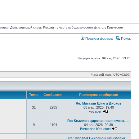
основан День воинской славы России - в честь победы русского флота в Гангутском
Правила форума
Поиск
Текущее время: 09 авг, 2026, 13:20
Часовой пояс:
UTC+03:00
Темы
Сообщения
Последнее сообщение
Re: Магазин Шин и Дисков
31
2285
05 мар, 2025, 19:40
voyager
Перейти к послед
Re: Квалифицированная помощь …
9
1104
04 авг, 2026, 20:39
Вячеслав Юрьевич
Перейти к п
Re: Продам Биксенон Брызговик…