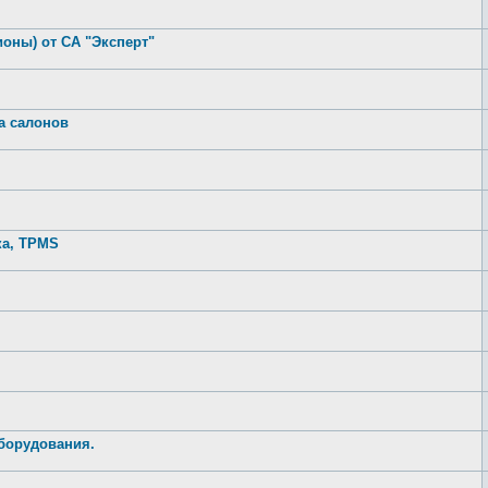
ионы) от СА "Эксперт"
а салонов
ка, TPMS
оборудования.