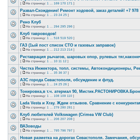
сообщений
[
На страницу:
1
…
169
170
171
]
Нет
На
непрочитанных
страницу
Развал-Схождение! Ремонт ходовой, заказ деталей! +7 978 
сообщений
[
На страницу:
1
…
23
24
25
]
Нет
На
непрочитанных
страницу
Рено Клуб
сообщений
[
На страницу:
1
…
294
295
296
]
Нет
На
непрочитанных
страницу
Клуб тавроводов!
сообщений
[
На страницу:
1
…
518
519
520
]
Нет
На
непрочитанных
страницу
ГАЗ (1ый пост список СТО и газовых заправок)
сообщений
[
На страницу:
1
…
212
213
214
]
Нет
На
непрочитанных
страницу
Реставрация рычагов, шаровых опор, рулевых тяг,након
сообщений
[
На страницу:
1
…
10
11
12
]
Нет
На
непрочитанных
страницу
Чистка Инжектора, топл. системы, Автокондиционеры, Ре
сообщений
[
На страницу:
1
…
35
36
37
]
Нет
На
непрочитанных
страницу
АЗС города Севастополя, обсуждение и флуд.
сообщений
[
На страницу:
1
…
24
25
26
]
Нет
На
непрочитанных
страницу
Тонировка,в т.ч. атермал 90, Мистик.РАСТОНИРОВКА.Брон
сообщений
[
На страницу:
1
…
108
109
110
]
Нет
На
непрочитанных
страницу
Lada Vesta и Xray. Ждем отзывов. Сравнение с конкурента
сообщений
[
На страницу:
1
…
279
280
281
]
Нет
На
непрочитанных
страницу
Клуб любителей Volkswagen (Crimea VW Club)
сообщений
[
На страницу:
1
…
206
207
208
]
Нет
На
непрочитанных
страницу
ВАЗоводы
сообщений
[
На страницу:
1
…
795
796
797
]
Нет
На
непрочитанных
страницу
Новая разметка на дорогах Севастополя. Замечания, обсу
сообщений