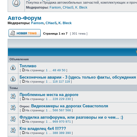
Покупка и Продажа автомобильных запчастей, комплектующих и проч
Модераторы:
Fantom
,
CHaoS
,
K. Bleck
Нет
непрочитанных
сообщений
Авто-Форум
Модераторы:
Fantom
,
CHaoS
,
K. Bleck
Страница
1
из
7
[ 301 тема ]
Начать новую тему
Объявления
Топливо
[
На страницу:
1
…
48
49
50
]
Нет
На
непрочитанных
страницу
Бесконечные аварии - 3 (здесь только факты, обсуждения 
сообщений
[
На страницу:
1
…
116
117
118
]
Нет
На
непрочитанных
страницу
Темы
сообщений
Проблемные места на дороге
[
На страницу:
1
…
228
229
230
]
Нет
На
непрочитанных
страницу
Видеокамеры на дорогах Севастополя
Опрос:
сообщений
[
На страницу:
1
…
566
567
568
]
Нет
На
непрочитанных
страницу
Флудилка автофорума, или разговоры ни о чем... :)
сообщений
[
На страницу:
1
…
969
970
971
]
Нет
На
непрочитанных
страницу
Кто владелец 4х4 !!!???
сообщений
[
На страницу:
1
…
388
389
390
]
Нет
На