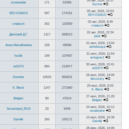
к
05 авг, 2026, 18:37
oceanwide
171
91906
последнему
Kyzma
сообщению
Перейти
к
05 авг, 2026, 10:03
SEV-OSAGO
587
174191
последнему
SEV-OSAGO
сообщению
Перейти
к
03 авг, 2026, 8:45
славуся
302
115559
последнем
славуся
сообщени
Перейти
к
02 авг, 2026, 22:34
Дмитрий Д.Г.
2117
568013
последнему
joink
сообщению
Перейти
к
31 июл, 2026, 13:04
Анна Михайловна
158
49596
последнему
anhelskaya
сообщению
Перейти
к
31 июл, 2026, 11:54
hozlik
199
107687
последнем
avtograv1
сообщению
Перейти
к
30 июл, 2026, 22:41
ed1973
884
214977
последнему
ed1973
сообщению
Перейти
к
29 июл, 2026, 14:09
Dominiк
10520
850631
последнему
discovery
сообщению
Перейти
к
29 июл, 2026, 8:03
K. Bleck
1247
271960
последнему
K. Bleck
сообщению
Перейти
к
27 июл, 2026, 21:28
Belgiec
80
47614
последнему
Belgiec
сообщению
Перейти
к
24 июл, 2026, 10:12
Sevastopol_RUS
20
9446
последнему
stvalentine
сообщению
Перейти
к
15 июл, 2026, 16:39
Dan4ik
260
100171
последнему
Dan4ik
Перейти
сообщению
к
28 июн, 2026, 14:09