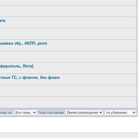
а/м
шивка эбу., АКПП, ркпп
ферополь, Ялта)
тные ТС, с флагом, без флага
темы за:
Поле сортировки