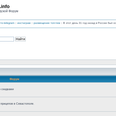
.info
дской Форум
то-telegram
::
инстаграм
::
размещение топ-тем
:: В этот день 31 год назад в России был 
Форум
о скидками
 прицепов в Севастополе.