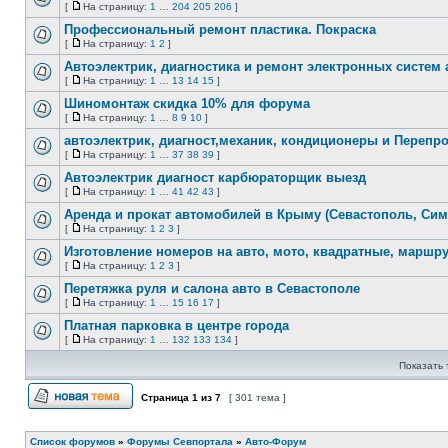
[
На страницу:
1
…
204
205
206
]
Нет
На
непрочитанных
страницу
Профессиональный ремонт пластика. Покраска
сообщений
[
На страницу:
1
2
]
Нет
На
непрочитанных
страницу
Автоэлектрик, диагностика и ремонт электронных систем 
сообщений
[
На страницу:
1
…
13
14
15
]
Нет
На
непрочитанных
страницу
Шиномонтаж скидка 10% для форума
сообщений
[
На страницу:
1
…
8
9
10
]
Нет
На
непрочитанных
страницу
автоэлектрик, диагност,механик, кондиционеры и Перепро
сообщений
[
На страницу:
1
…
37
38
39
]
Нет
На
непрочитанных
страницу
Автоэлектрик диагност карбюраторщик выезд
сообщений
[
На страницу:
1
…
41
42
43
]
Нет
На
непрочитанных
страницу
Аренда и прокат автомобилей в Крыму (Севастополь, Сим
сообщений
[
На страницу:
1
2
3
]
Нет
На
непрочитанных
страницу
Изготовление номеров на авто, мото, квадратные, маршру
сообщений
[
На страницу:
1
2
3
]
Нет
На
непрочитанных
страницу
Перетяжка руля и салона авто в Севастополе
сообщений
[
На страницу:
1
…
15
16
17
]
Нет
На
непрочитанных
страницу
Платная парковка в центре города
сообщений
[
На страницу:
1
…
132
133
134
]
Нет
На
непрочитанных
страницу
Показать 
сообщений
Страница
1
из
7
[ 301 тема ]
Начать новую тему
Список форумов
»
Форумы Севпортала
»
Авто-Форум