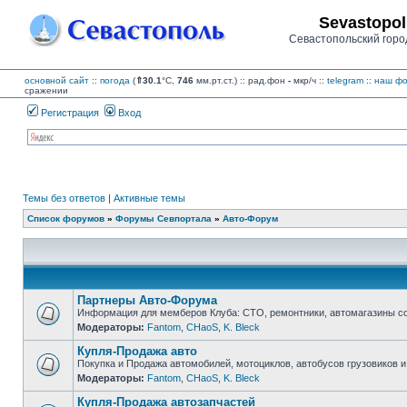
Sevastopol
Севастопольский горо
основной сайт
::
погода
(
⇑30.1
°C,
746
мм.рт.ст.) :: рад.фон
-
мкр/ч
::
telegram
::
наш фо
сражении
Регистрация
Вход
Темы без ответов
|
Активные темы
Список форумов
»
Форумы Севпортала
»
Авто-Форум
Партнеры Авто-Форума
Информация для мемберов Клуба: СТО, ремонтники, автомагазины с
Модераторы:
Fantom
,
CHaoS
,
K. Bleck
Нет
непрочитанных
Купля-Продажа авто
сообщений
Покупка и Продажа автомобилей, мотоциклов, автобусов грузовиков и
Модераторы:
Fantom
,
CHaoS
,
K. Bleck
Нет
непрочитанных
Купля-Продажа автозапчастей
сообщений