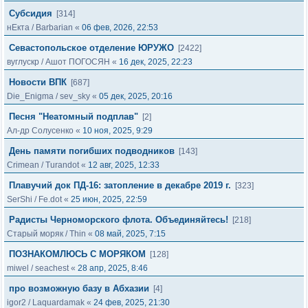
Субсидия
[314]
нЕкта
/
Barbarian
«
06 фев, 2026, 22:53
Севастопольское отделение ЮРУЖО
[2422]
вуглускр
/
Ашот ПОГОСЯН
«
16 дек, 2025, 22:23
Новости ВПК
[687]
Die_Enigma
/
sev_sky
«
05 дек, 2025, 20:16
Песня "Неатомный подплав"
[2]
Ал-др Солусенко
«
10 ноя, 2025, 9:29
День памяти погибших подводников
[143]
Crimean
/
Turandot
«
12 авг, 2025, 12:33
Плавучий док ПД-16: затопление в декабре 2019 г.
[323]
SerShi
/
Fe.dot
«
25 июн, 2025, 22:59
Радисты Черноморского флота. Объединяйтесь!
[218]
Старый моряк
/
Thin
«
08 май, 2025, 7:15
ПОЗНАКОМЛЮСЬ С МОРЯКОМ
[128]
miwel
/
seachest
«
28 апр, 2025, 8:46
про возможную базу в Абхазии
[4]
igor2
/
Laquardamak
«
24 фев, 2025, 21:30