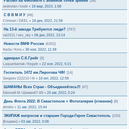
Распил на Фиоленте с военной точки зрения
[36]
sedovlan
/
routir
«
16 мар, 2023, 1:08
С В В М И У
[48]
Crimean
/
DEEL
«
18 дек, 2022, 21:58
На 13-й завода Требуются люди?
[767]
val2011
/
sev_sky
«
08 дек, 2022, 13:14
Новости ВМФ России
[4352]
NaSa
/
Kros
«
30 ноя, 2022, 11:39
адмирал С.К.Грейг
[3]
Laquardamak
/
fregatn
«
22 ноя, 2022, 6:21
Госпиталь 1472 им.Пирогова ЧФ!
[14]
Sergeev 222210
/
rtr
«
10 окт, 2022, 12:59
ШАМАНЫ Всех Стран - Объединяйтесь!!!
[47]
Евгений M
/
Шаман87-89
«
20 авг, 2022, 0:24
День Флота 2022: В Севастополе + Фотогалерея (отменен)
[8]
dimitro
«
11 авг, 2022, 15:44
ЭКИПАЖ матросов и старшин Города-Героя Севастополь
[150]
[Боцман]
«
03 авг, 2022, 0:06