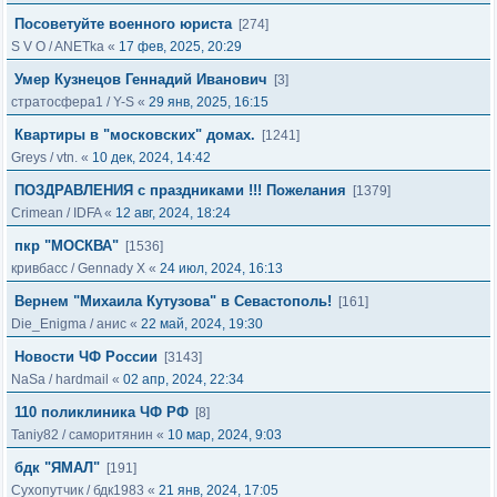
Посоветуйте военного юриста
[274]
S V O
/
ANETka
«
17 фев, 2025, 20:29
Умер Кузнецов Геннадий Иванович
[3]
стратосфера1
/
Y-S
«
29 янв, 2025, 16:15
Квартиры в "московских" домах.
[1241]
Greys
/
vtn.
«
10 дек, 2024, 14:42
ПОЗДРАВЛЕНИЯ с праздниками !!! Пожелания
[1379]
Crimean
/
IDFA
«
12 авг, 2024, 18:24
пкр "МОСКВА"
[1536]
кривбасс
/
Gennady X
«
24 июл, 2024, 16:13
Вернем "Михаила Кутузова" в Севастополь!
[161]
Die_Enigma
/
анис
«
22 май, 2024, 19:30
Новости ЧФ России
[3143]
NaSa
/
hardmail
«
02 апр, 2024, 22:34
110 поликлиника ЧФ РФ
[8]
Taniy82
/
саморитянин
«
10 мар, 2024, 9:03
бдк "ЯМАЛ"
[191]
Сухопутчик
/
бдк1983
«
21 янв, 2024, 17:05