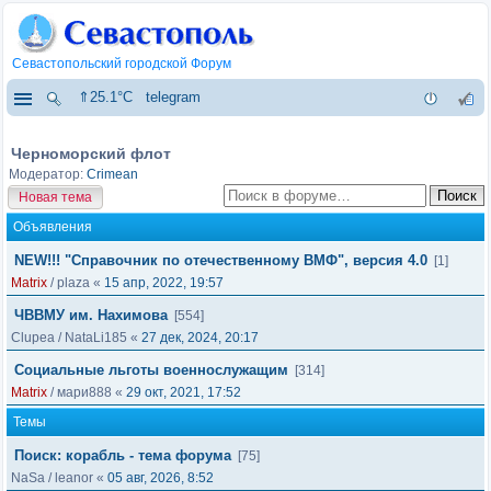
Севастопольский городской Форум
⇑25.1°C
telegram
Черноморский флот
Модератор:
Crimean
Новая тема
Объявления
NEW!!! "Справочник по отечественному ВМФ", версия 4.0
[1]
Matrix
/
plaza
«
15 апр, 2022, 19:57
ЧВВМУ им. Нахимова
[554]
Clupea
/
NataLi185
«
27 дек, 2024, 20:17
Социальные льготы военнослужащим
[314]
Matrix
/
мари888
«
29 окт, 2021, 17:52
Темы
Поиск: корабль - тема форума
[75]
NaSa
/
leanor
«
05 авг, 2026, 8:52