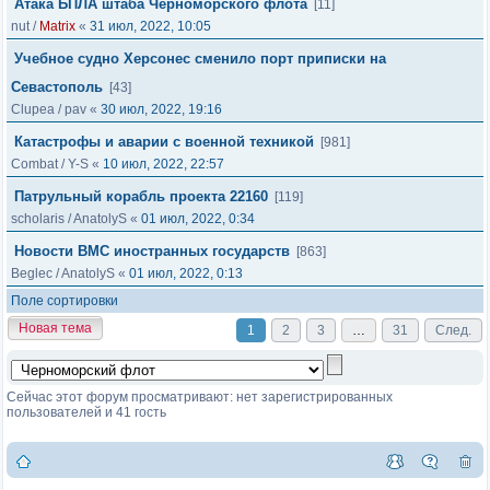
Атака БПЛА штаба Черноморского флота
[11]
nut
/
Matrix
«
31 июл, 2022, 10:05
Учебное судно Херсонес сменило порт приписки на
Севастополь
[43]
Clupea
/
pav
«
30 июл, 2022, 19:16
Катастрофы и аварии с военной техникой
[981]
Combat
/
Y-S
«
10 июл, 2022, 22:57
Патрульный корабль проекта 22160
[119]
scholaris
/
AnatolyS
«
01 июл, 2022, 0:34
Новости ВМС иностранных государств
[863]
Beglec
/
AnatolyS
«
01 июл, 2022, 0:13
Поле сортировки
Новая тема
1
2
3
…
31
След.
Сейчас этот форум просматривают: нет зарегистрированных
пользователей и 41 гость