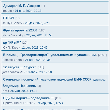
Адмирал М. П. Лазарев
[1]
fregatn
«
01 янв, 2024, 10:13
ВТР-75
[13]
shuliy
/
GeneS
«
29 дек, 2023, 23:50
Фрегат проекта 22350
[185]
NaSa
/
sev_sky
«
22 дек, 2023, 23:55
кр "КРЫМ"
[20]
ЮНП
/
Kros
«
12 дек, 2023, 10:45
В помощь "распоряженцам", увольняемым и уволенным.
[2901]
Bommel
/
gera
«
21 авг, 2023, 23:36
12 августа ... "Курск"
[115]
jarett
/
AnatolyS
«
13 авг, 2023, 17:58
Скончался последний главнокомандующий ВМФ СССР адмирал
Владимир Чернавин.
[4]
KIV
«
26 мар, 2023, 16:12
С Днём моряка - подводника !!!
[118]
Юрист
/
DIMAOPER13
«
19 мар, 2023, 13:24