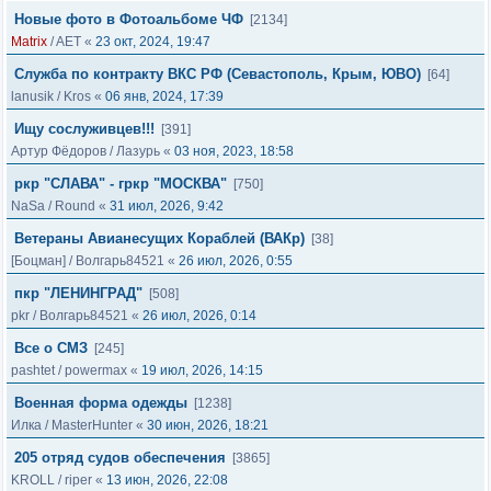
Новые фото в Фотоальбоме ЧФ
[2134]
Matrix
/
AET
«
23 окт, 2024, 19:47
Служба по контракту ВКС РФ (Севастополь, Крым, ЮВО)
[64]
lanusik
/
Kros
«
06 янв, 2024, 17:39
Ищу сослуживцев!!!
[391]
Артур Фёдоров
/
Лазурь
«
03 ноя, 2023, 18:58
ркр "СЛАВА" - гркр "МОСКВА"
[750]
NaSa
/
Round
«
31 июл, 2026, 9:42
Ветераны Авианесущих Кораблей (ВАКр)
[38]
[Боцман]
/
Волгарь84521
«
26 июл, 2026, 0:55
пкр "ЛЕНИНГРАД"
[508]
pkr
/
Волгарь84521
«
26 июл, 2026, 0:14
Все о СМЗ
[245]
pashtet
/
powermax
«
19 июл, 2026, 14:15
Военная форма одежды
[1238]
Илка
/
MasterHunter
«
30 июн, 2026, 18:21
205 отряд судов обеспечения
[3865]
KROLL
/
riper
«
13 июн, 2026, 22:08